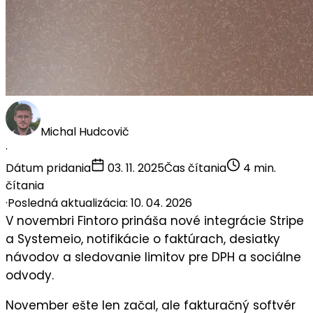
Michal Hudcovič
·
Dátum pridania
03. 11. 2025
Čas čítania
4 min.
čítania
·
Posledná aktualizácia: 10. 04. 2026
V novembri Fintoro prináša
nové integrácie Stripe
a Systemeio
,
notifikácie
o faktúrach,
desiatky
návodov
a
sledovanie limitov pre DPH a sociálne
odvody
.
November ešte len začal, ale fakturačný softvér