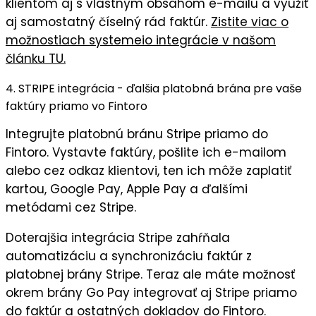
klientom aj s vlastným obsahom e-mailu a využiť
aj samostatný číselný rád faktúr.
Zistite viac o
možnostiach systemeio integrácie v našom
článku TU.
4. STRIPE integrácia - ďalšia platobná brána pre vaše
faktúry priamo vo Fintoro
Integrujte platobnú bránu Stripe priamo do
Fintoro. Vystavte faktúry, pošlite ich e-mailom
alebo cez odkaz klientovi, ten ich môže zaplatiť
kartou, Google Pay, Apple Pay a ďalšími
metódami cez Stripe.
Doterajšia integrácia Stripe zahŕňala
automatizáciu a synchronizáciu faktúr z
platobnej brány Stripe. Teraz ale máte možnosť
okrem brány Go Pay integrovať aj Stripe priamo
do faktúr a ostatných dokladov do Fintoro.