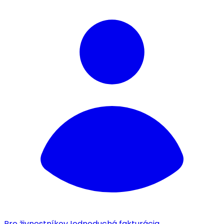
Pre živnostníkov
Jednoduchá fakturácia.