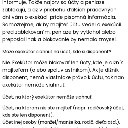
informuje. Takže najprv sa účty a peniaze
zablokujú, a až v priebehu ďalších pracovných
dní vám o exekúcii príde písomná informácia.
Samozrejme, ak by majiteľ účtu vedel o exekúcii
pred zablokovaním, peniaze by vytiahol alebo
preposlal inak a blokovanie by nemalo zmysel.
Môže exekútor siahnuť na účet, kde si disponent?
Nie. Exekútor môže blokovať len účty, kde je dlžník
majiteľom (alebo spoluvlastníkom). Ak je dlžník
disponent, nemá vlastnícke právo k účtu, tak naň
exekútor nemôže siahnuť.
Účet, na ktorý exekútor nemôže siahnuť:
Účet, na ktorom
nie ste majiteľ
(napr. rodičovský účet,
kde ste len disponent).
Účet inej osoby (manžel/manželka, rodič, dieťa atď.).