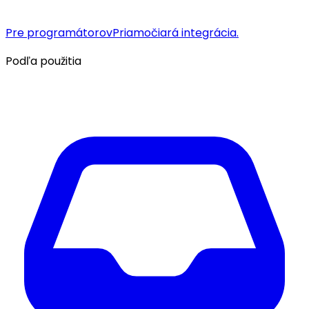
Pre programátorov
Priamočiará integrácia.
Podľa použitia