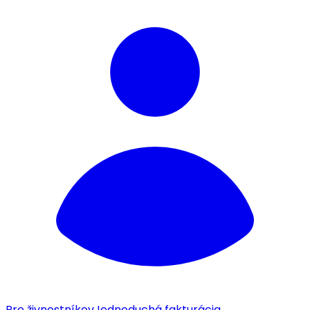
Pre živnostníkov
Jednoduchá fakturácia.