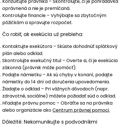
Konzultujte právnika
– Skontrolujte, či je pohľadávka
oprávnená a nie je premlčaná.
Kontrolujte financie
– Vyhýbajte sa zbytočným
pôžičkám a spravujte rozpočet.
Čo robiť, ak exekúcia už prebieha:
Kontaktujte exekútora
– Skúste dohodnúť splátkový
plán alebo odklad.
Skontrolujte exekučný titul
– Overte si, či je exekúcia
zákonná (právnik môže pomôcť).
Podajte námietku
– Ak sú chyby v konaní, podajte
námietky do 14 dní od doručenia upovedomenia.
Žiadajte o odklad
– Pri vážnych dôvodoch (napr.
zdravotné, sociálne) môžete požiadať súd o odklad.
Hľadajte právnu pomoc
– Obráťte sa na právnika
alebo organizácie ako
Centrum právnej pomoci.
Dôležité:
Nekomunikujte s podvodníkmi