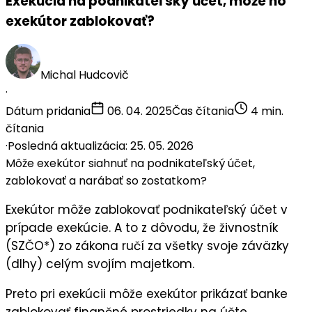
Exekúcia na podnikateľský účet, môže ho
exekútor zablokovať?
Michal Hudcovič
·
Dátum pridania
06. 04. 2025
Čas čítania
4 min.
čítania
·
Posledná aktualizácia: 25. 05. 2026
Môže exekútor siahnuť na podnikateľský účet,
zablokovať a narábať so zostatkom?
Exekútor
môže
zablokovať podnikateľský účet v
prípade
exekúcie
. A to z dôvodu, že živnostník
(SZČO*) zo zákona ručí za všetky svoje záväzky
(dlhy)
celým svojím majetkom
.
Preto pri exekúcii môže exekútor prikázať banke