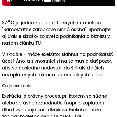
SZČO je jedna z podnikateľských skratiek pre
"Samostatne zárobkovo činná osoba". Spoznajte
aj ďalšie
skratky zo sveta podnikania a biznisu v
našom článku TU
.
V skratke - môže exekútor siahnuť na podnikaľský
účet?
Áno
, a živnostníci si na to musia dať pozor,
aby sa následne nedostali do špirály ďalších
nezaplatených faktúr a potenciálnych dlhov.
Čo je exekúcia
Exekúcia je právny proces, pri ktorom sa súdne
alebo správne rozhodnutie (napr. o zaplatení
dlhu) vynucuje voči
dlžníkovi
. Exekútor môže
zadržať majetok, peniaze z účtu (aj