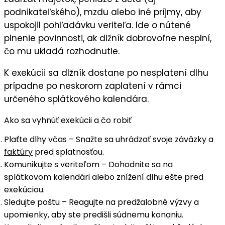
podnikateľského), mzdu alebo iné príjmy, aby
uspokojil pohľadávku veriteľa. Ide o nútené
plnenie povinnosti, ak dlžník dobrovoľne nesplní,
čo mu ukladá rozhodnutie.
K exekúcii sa dlžník dostane po nesplatení dlhu
prípadne po neskorom zaplatení v rámci
určeného splátkového kalendára.
Ako sa vyhnúť exekúcii a čo robiť
Plaťte dlhy včas
– Snažte sa uhrádzať svoje záväzky a
faktúry
pred splatnosťou.
Komunikujte s veriteľom
– Dohodnite sa na
splátkovom kalendári alebo znížení dlhu ešte pred
exekúciou.
Sledujte poštu
– Reagujte na predžalobné výzvy a
upomienky, aby ste predišli súdnemu konaniu.