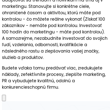
adaptovať sa trendom a novinkám
na trhu aj v
marketingu. Stanovujte si
konkrétne ciele
,
ohraničené časom a aktivitou, ktorú máte pod
kontrolou - čo môžete reálne vykonať (Získať 100
zákazníkov - nemáte pod kontrolou. Investovať
100 hodín do marketingu - máte pod kontrolou).
A samozrejme, nezabudnite
investovať do svojich
ľudí,
vzdelania, odbornosti, kvalifikácie a
následného
rastu a zlepšovania vašej značky,
služieb a produktov.
Budete vďaka tomu predávať viac, zredukujete
náklady, zefektívnite procesy, zlepšíte marketing,
PR a vybudujete kvalitnú, odolnú a
konkurencieschopnú firmu.