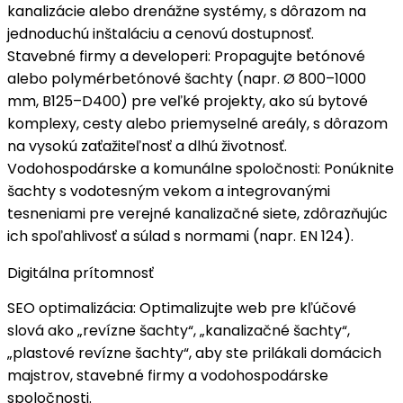
kanalizácie alebo drenážne systémy, s dôrazom na
jednoduchú inštaláciu a cenovú dostupnosť.
Stavebné firmy a developeri
: Propagujte
betónové
alebo polymérbetónové šachty
(napr. Ø 800–1000
mm, B125–D400) pre veľké projekty, ako sú bytové
komplexy, cesty alebo priemyselné areály, s dôrazom
na vysokú zaťažiteľnosť a dlhú životnosť.
Vodohospodárske a komunálne spoločnosti
: Ponúknite
šachty s vodotesným vekom
a integrovanými
tesneniami pre verejné kanalizačné siete, zdôrazňujúc
ich spoľahlivosť a súlad s normami (napr. EN 124).
Digitálna prítomnosť
SEO optimalizácia
: Optimalizujte web pre kľúčové
slová ako „revízne šachty“, „kanalizačné šachty“,
„plastové revízne šachty“, aby ste prilákali
domácich
majstrov
, stavebné firmy a vodohospodárske
spoločnosti.