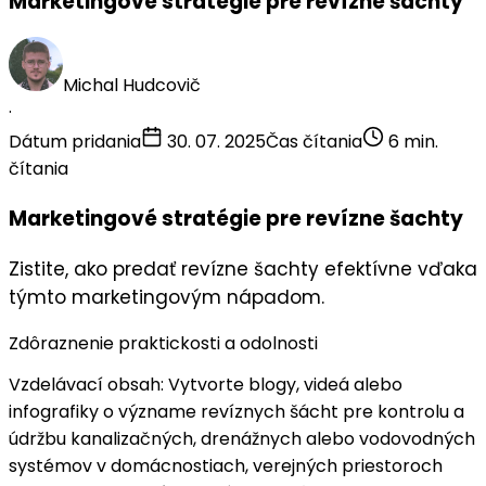
Marketingové stratégie pre revízne šachty
Michal Hudcovič
·
Dátum pridania
30. 07. 2025
Čas čítania
6 min.
čítania
Marketingové stratégie pre revízne šachty
Zistite, ako predať revízne šachty efektívne vďaka
týmto marketingovým nápadom.
Zdôraznenie praktickosti a odolnosti
Vzdelávací obsah
: Vytvorte blogy, videá alebo
infografiky o význame revíznych šácht pre
kontrolu a
údržbu kanalizačných, drenážnych alebo vodovodných
systémov
v domácnostiach, verejných priestoroch