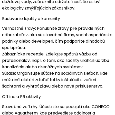
dažďovej vody, zdôraznite
udržateľnosť
, čo osloví
ekologicky zmýšľajúcich zákazníkov.
Budovanie lojality a komunity
Vernostné zľavy
: Ponúknite zľavy pre pravidelných
odberateľov, ako sú stavebné firmy, vodohospodárske
podniky alebo developeri, čím podporíte
dlhodobú
spoluprácu
.
Zákaznícke recenzie
: Zdieľajte spätnú väzbu od
profesionálov, napr. o tom, ako
šachty uľahčili údržbu
kanalizácie
alebo drenážnych systémov.
Súťaže
: Organizujte súťaže na sociálnych sieťach, kde
môžu inštalatéri zdieľať fotky inštalácií s vašimi
šachtami a vyhrať
zľavu
alebo nové príslušenstvo.
Offline a PR aktivity
Stavebné veľtrhy
: Účastnite sa podujatí ako CONECO
alebo Aquatherm, kde predvediete
odolnosť a