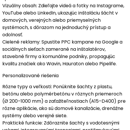
Vizuálny obsah
: Zdieľajte videá a fotky na Instagrame,
YouTube alebo LinkedIn, ukazujúc inštaláciu šácht v
domových, verejných alebo priemyselných
systémoch, s dôrazom na
jednoduchý prístup
a
odolnosť.
Cielené reklamy
: Spustite PPC kampane na Google a
sociálnych sieťach zamerané na
inštalatérov
,
stavebné firmy a komunálne podniky, propagujúc
kvalitu značiek ako Wavin, Hauraton alebo Pipelife.
Personalizované riešenia
Rôzne typy a veľkosti
: Ponúknite šachty z plastu,
betónu alebo polymérbetónu v rôznych priemeroch
(Ø 200–1000 mm) a zaťažiteľnostiach (A15–D400) pre
rôzne aplikácie
, ako sú domové kanalizácie, drenážne
systémy alebo verejné siete.
Praktické funkcie
: Zdôraznite šachty s
vodotesnými