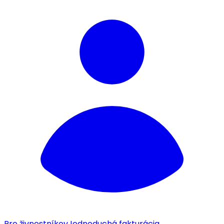
Pre živnostníkov
Jednoduchá fakturácia.