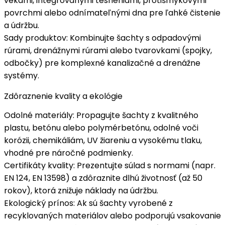
vekami
, integrovanými tesneniami, protišmykovými
povrchmi alebo odnímateľnými dna pre ľahké čistenie
a údržbu.
Sady produktov
: Kombinujte šachty s odpadovými
rúrami, drenážnymi rúrami alebo tvarovkami (spojky,
odbočky) pre
komplexné kanalizačné a drenážne
systémy
.
Zdôraznenie kvality a ekológie
Odolné materiály
: Propagujte šachty z
kvalitného
plastu, betónu alebo polymérbetónu
, odolné voči
korózii, chemikáliám, UV žiareniu a vysokému tlaku,
vhodné pre náročné podmienky.
Certifikáty kvality
: Prezentujte súlad s normami (napr.
EN 124, EN 13598) a zdôraznite
dlhú životnosť
(až 50
rokov), ktorá znižuje náklady na údržbu.
Ekologický prínos
: Ak sú šachty vyrobené z
recyklovaných materiálov alebo podporujú vsakovanie