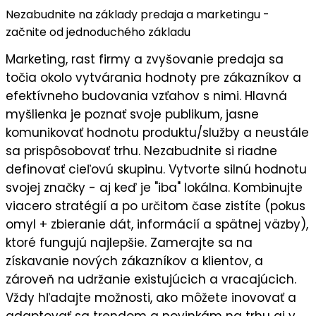
Nezabudnite na základy predaja a marketingu -
začnite od jednoduchého základu
Marketing, rast firmy a zvyšovanie predaja sa
točia okolo vytvárania hodnoty pre zákazníkov a
efektívneho budovania vzťahov s nimi. Hlavná
myšlienka je
poznať svoje publikum
, jasne
komunikovať
hodnotu
produktu/služby a neustále
sa prispôsobovať trhu. Nezabudnite si riadne
definovať cieľovú skupinu
. Vytvorte silnú
hodnotu
svojej značky
- aj keď je "iba" lokálna. Kombinujte
viacero stratégií a po určitom čase zistíte (pokus
omyl + zbieranie dát, informácií a spätnej väzby),
ktoré fungujú najlepšie
. Zamerajte sa na
získavanie nových zákazníkov a klientov
, a
zároveň na
udržanie existujúcich a vracajúcich
.
Vždy hľadajte možnosti, ako môžete
inovovať a