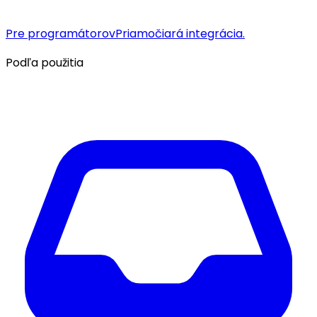
Pre programátorov
Priamočiará integrácia.
Podľa použitia