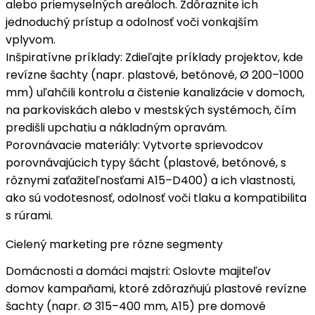
alebo priemyselných areáloch. Zdôraznite ich
jednoduchý prístup
a odolnosť voči vonkajším
vplyvom.
Inšpiratívne príklady
: Zdieľajte príklady projektov, kde
revízne šachty (napr. plastové, betónové, Ø 200–1000
mm) uľahčili
kontrolu a čistenie kanalizácie
v domoch,
na parkoviskách alebo v mestských systémoch, čím
predišli upchatiu a nákladným opravám.
Porovnávacie materiály
: Vytvorte sprievodcov
porovnávajúcich typy šácht (plastové, betónové, s
rôznymi zaťažiteľnosťami A15–D400) a ich vlastnosti,
ako sú
vodotesnosť
, odolnosť voči tlaku a kompatibilita
s rúrami.
Cielený marketing pre rôzne segmenty
Domácnosti a domáci majstri
: Oslovte majiteľov
domov kampaňami, ktoré zdôrazňujú
plastové revízne
šachty
(napr. Ø 315–400 mm, A15) pre domové