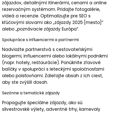
zájazdov, detailnými itinerármi, cenami a online
rezervačným systémom. Pridajte
fotogalérie
,
videá a recenzie. Optimalizujte pre SEO s
kľúčovými slovami ako „zájazdy 2025 [mesto]“
alebo „poznávacie zájazdy Európa“.
Spolupráce s influencermi a partnermi
Nadviažte partnerstvá s
cestovateľskými
blogermi
, influencermi alebo lokálnymi podnikmi
(napr. hotely, reštaurácie). Ponúknite
zľavové
balíčky
v spolupráci s leteckými spoločnosťami
alebo poisťovňami. Zdieľajte obsah z ich ciest,
aby ste zvýšili
dosah
.
Sezónne a tematické zájazdy
Propagujte
špeciálne zájazdy
, ako sú
silvestrovské výlety, adventné trhy, karnevaly