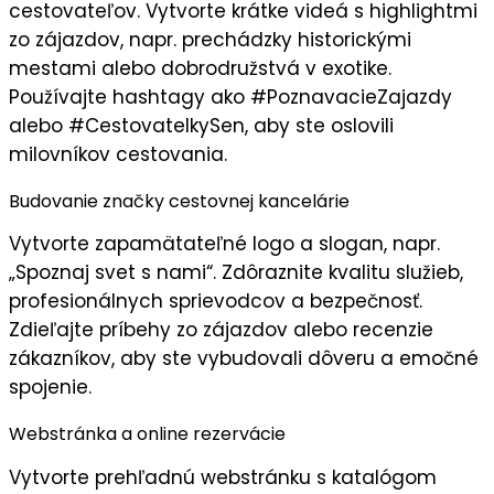
cestovateľov. Vytvorte
krátke videá
s highlightmi
zo zájazdov, napr. prechádzky historickými
mestami alebo dobrodružstvá v exotike.
Používajte hashtagy ako #PoznavacieZajazdy
alebo #CestovatelkySen, aby ste oslovili
milovníkov cestovania
.
Budovanie značky cestovnej kancelárie
Vytvorte
zapamätateľné logo
a slogan, napr.
„
Spoznaj svet s nami
“. Zdôraznite
kvalitu služieb
,
profesionálnych sprievodcov a bezpečnosť.
Zdieľajte príbehy zo zájazdov alebo recenzie
zákazníkov, aby ste vybudovali
dôveru
a emočné
spojenie.
Webstránka a online rezervácie
Vytvorte
prehľadnú webstránku
s katalógom