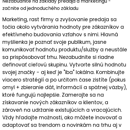
Nezabudnite na základy predaja a marketingu -
začnite od jednoduchého základu
Marketing, rast firmy a zvyšovanie predaja sa
točia okolo vytvárania hodnoty pre zákazníkov a
efektívneho budovania vzťahov s nimi. Hlavná
myšlienka je
poznať svoje publikum
, jasne
komunikovať
hodnotu
produktu/služby a neustále
sa prispôsobovať trhu. Nezabudnite si riadne
definovať cieľovú skupinu
. Vytvorte silnú
hodnotu
svojej značky
- aj keď je "iba" lokálna. Kombinujte
viacero stratégií a po určitom čase zistíte (pokus
omyl + zbieranie dát, informácií a spätnej väzby),
ktoré fungujú najlepšie
. Zamerajte sa na
získavanie nových zákazníkov a klientov
, a
zároveň na
udržanie existujúcich a vracajúcich
.
Vždy hľadajte možnosti, ako môžete
inovovať a
adaptovať sa trendom a novinkám
na trhu aj v