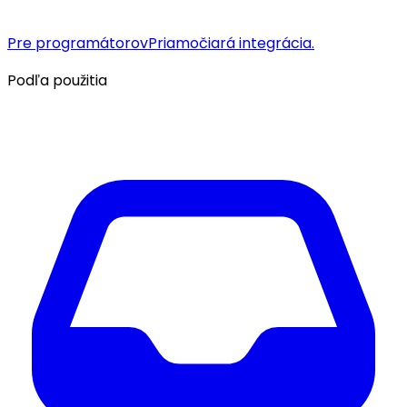
Pre programátorov
Priamočiará integrácia.
Podľa použitia