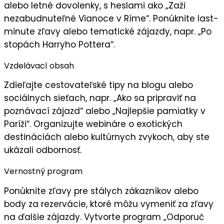
alebo letné dovolenky, s heslami ako „
Zaži
nezabudnuteľné Vianoce v Ríme
“. Ponúknite last-
minute zľavy alebo tematické zájazdy, napr. „Po
stopách Harryho Pottera“.
Vzdelávací obsah
Zdieľajte
cestovateľské tipy
na blogu alebo
sociálnych sieťach, napr. „Ako sa pripraviť na
poznávací zájazd“ alebo „Najlepšie pamiatky v
Paríži“. Organizujte
webináre
o exotických
destináciách alebo kultúrnych zvykoch, aby ste
ukázali
odbornosť
.
Vernostný program
Ponúknite
zľavy pre stálych zákazníkov
alebo
body za rezervácie, ktoré môžu vymeniť za zľavy
na ďalšie zájazdy. Vytvorte program „
Odporuč