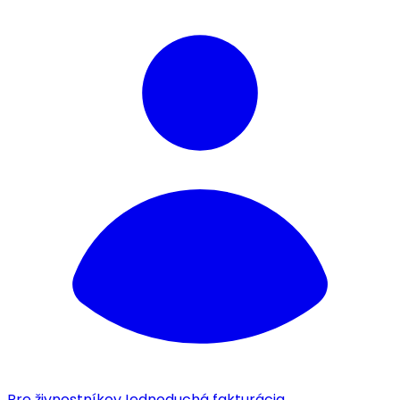
Pre živnostníkov
Jednoduchá fakturácia.