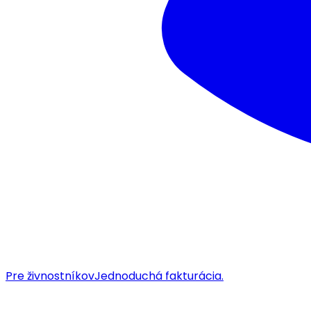
Pre živnostníkov
Jednoduchá fakturácia.