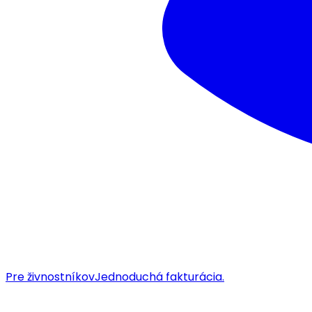
Pre živnostníkov
Jednoduchá fakturácia.