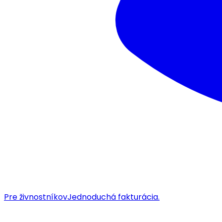
Pre živnostníkov
Jednoduchá fakturácia.