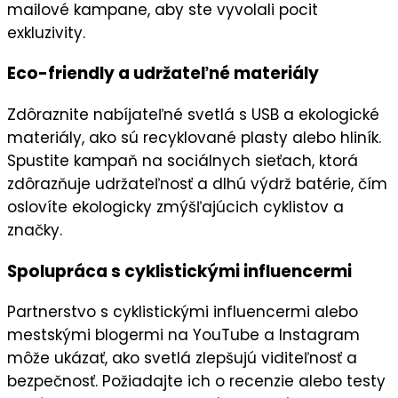
mailové kampane
, aby ste vyvolali
pocit
exkluzivity
.
Eco-friendly a udržateľné materiály
Zdôraznite
nabíjateľné svetlá
s USB a ekologické
materiály, ako sú recyklované plasty alebo hliník.
Spustite kampaň na
sociálnych sieťach
, ktorá
zdôrazňuje
udržateľnosť
a dlhú výdrž batérie, čím
oslovíte
ekologicky zmýšľajúcich cyklistov
a
značky.
Spolupráca s cyklistickými influencermi
Partnerstvo s
cyklistickými influencermi
alebo
mestskými blogermi
na
YouTube
a
Instagram
môže ukázať, ako svetlá zlepšujú viditeľnosť a
bezpečnosť. Požiadajte ich o
recenzie
alebo testy