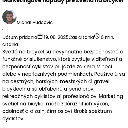
Marketingové nápady pre svetlá na bicykel
Michal Hudcovič
·
Dátum pridania
19. 08. 2025
Čas čítania
6 min.
čítania
Svetlá na bicykel sú nevyhnutné bezpečnostné a
funkčné príslušenstvo, ktoré zvyšuje
viditeľnosť
a
bezpečnosť
cyklistov pri jazde za šera, v noci
alebo v nepriaznivých podmienkach. Používajú sa
na cestných, horských, mestských či gravel
bicykloch a sú obľúbené u
pendlerov
,
rekreačných cyklistov
aj
profesionálov
. Marketing
svetiel na bicykel môže zdôrazniť ich
výkon
,
odolnosť
a
dizajn
, čím osloví široké spektrum
cyklistov.