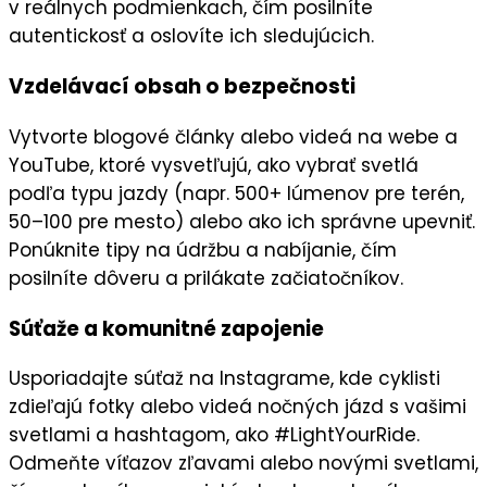
v reálnych podmienkach, čím posilníte
autentickosť
a oslovíte ich sledujúcich.
Vzdelávací obsah o bezpečnosti
Vytvorte
blogové články
alebo videá na
webe
a
YouTube
, ktoré vysvetľujú, ako vybrať svetlá
podľa typu jazdy (napr. 500+ lúmenov pre terén,
50–100 pre mesto) alebo ako ich správne upevniť.
Ponúknite tipy na údržbu a nabíjanie, čím
posilníte
dôveru
a prilákate začiatočníkov.
Súťaže a komunitné zapojenie
Usporiadajte
súťaž
na
Instagrame
, kde cyklisti
zdieľajú fotky alebo videá nočných jázd s vašimi
svetlami a hashtagom, ako #LightYourRide.
Odmeňte víťazov
zľavami
alebo
novými svetlami
,