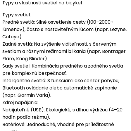
Typy a vlastnosti svetiel na bicykel
Typy svetiel
:
Predné svetlá
: Silné osvetlenie cesty (100–2000+
lúmenov), často s nastaviteľným lúčom (napr. Lezyne,
Cateye).
Zadné svetlá
: Na zvýšenie viditeľnosti, s červeným
svetlom a rôznymi režimami blikania (napr. Bontrager
Flare, Knog Blinder).
Sady svetiel
: Kombinácia predného a zadného svetla
pre komplexnú bezpečnosť.
Inteligentné svetlá
: S funkciami ako senzor pohybu,
Bluetooth ovládanie alebo automatické zapínanie
(napr. Garmin Varia).
Zdroj napájania
:
Nabíjateľné (USB)
: Ekologické, s dlhou výdržou (4–20
hodín podľa režimu).
Batériové
: Jednoduché, vhodné pre príležitostné