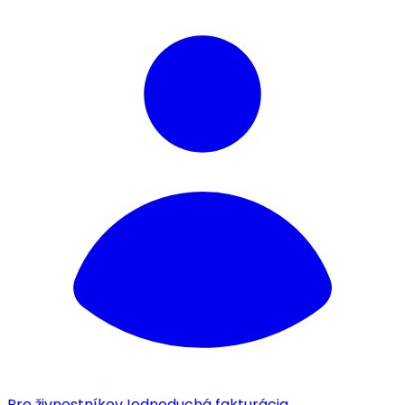
Pre živnostníkov
Jednoduchá fakturácia.