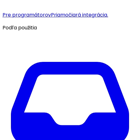
Pre programátorov
Priamočiará integrácia.
Podľa použitia