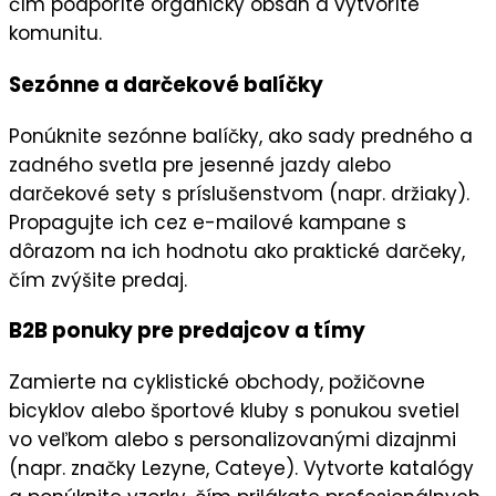
čím podporíte
organický obsah
a vytvoríte
komunitu.
Sezónne a darčekové balíčky
Ponúknite
sezónne balíčky
, ako sady predného a
zadného svetla pre jesenné jazdy alebo
darčekové sety s príslušenstvom (napr. držiaky).
Propagujte ich cez
e-mailové kampane
s
dôrazom na ich hodnotu ako
praktické darčeky
,
čím zvýšite predaj.
B2B ponuky pre predajcov a tímy
Zamierte na
cyklistické obchody
,
požičovne
bicyklov
alebo
športové kluby
s ponukou svetiel
vo veľkom alebo s personalizovanými dizajnmi
(napr. značky Lezyne, Cateye). Vytvorte
katalógy