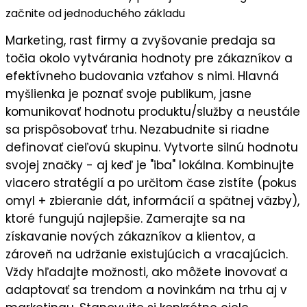
začnite od jednoduchého základu
Marketing, rast firmy a zvyšovanie predaja sa
točia okolo vytvárania hodnoty pre zákazníkov a
efektívneho budovania vzťahov s nimi. Hlavná
myšlienka je
poznať svoje publikum
, jasne
komunikovať
hodnotu
produktu/služby a neustále
sa prispôsobovať trhu. Nezabudnite si riadne
definovať cieľovú skupinu
. Vytvorte silnú
hodnotu
svojej značky
- aj keď je "iba" lokálna. Kombinujte
viacero stratégií a po určitom čase zistíte (pokus
omyl + zbieranie dát, informácií a spätnej väzby),
ktoré fungujú najlepšie
. Zamerajte sa na
získavanie nových zákazníkov a klientov
, a
zároveň na
udržanie existujúcich a vracajúcich
.
Vždy hľadajte možnosti, ako môžete
inovovať a
adaptovať sa trendom a novinkám
na trhu aj v