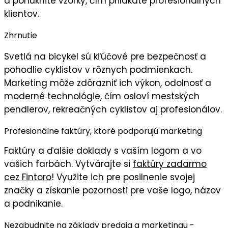
a ponúknite vzorky, čím prilákate
profesionálnych
klientov
.
Zhrnutie
Svetlá na bicykel sú kľúčové pre bezpečnosť a
pohodlie cyklistov v rôznych podmienkach.
Marketing môže zdôrazniť ich
výkon
,
odolnosť
a
moderné technológie, čím osloví mestských
pendlerov, rekreačných cyklistov aj profesionálov.
Profesionálne faktúry, ktoré podporujú marketing
Faktúry
a ďalšie doklady s
vaším logom
a vo
vašich farbách
. Vytvárajte si
faktúry zadarmo
cez Fintoro
! Využite ich pre posilnenie svojej
značky a získanie pozornosti pre vaše logo, názov
a podnikanie.
Nezabudnite na základy predaja a marketingu -