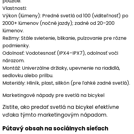
použitie.
Vlastnosti
:
Výkon (lúmeny)
: Predné svetlá od 100 (viditeľnosť) po
2000+ lúmenov (nočné jazdy); zadné od 20–200
lúmenov.
Režimy
: Stále svietenie, blikanie, pulzovanie pre rôzne
podmienky.
Odolnosť
: Vodotesnosť (IPX4–IPX7), odolnosť voči
nárazom.
Montáž
: Univerzálne držiaky, upevnenie na riadidlá,
sedlovku alebo prilbu.
Materiály
: Hliník, plast, silikón (pre ľahké zadné svetlá).
Marketingové nápady pre svetlá na bicykel
Zistite, ako predať svetlá na bicykel efektívne
vďaka týmto marketingovým nápadom.
Pútavý obsah na sociálnych sieťach