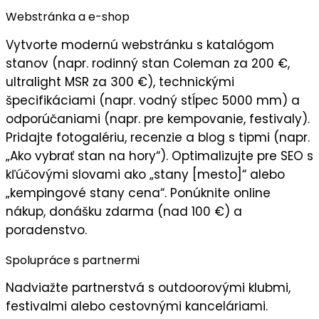
Webstránka a e-shop
Vytvorte
modernú webstránku
s katalógom
stanov (napr. rodinný stan Coleman za 200 €,
ultralight MSR za 300 €), technickými
špecifikáciami (napr. vodný stĺpec 5000 mm) a
odporúčaniami (napr. pre kempovanie, festivaly).
Pridajte
fotogalériu
, recenzie a blog s tipmi (napr.
„Ako vybrať stan na hory“). Optimalizujte pre SEO s
kľúčovými slovami ako „stany [mesto]“ alebo
„kempingové stany cena“. Ponúknite online
nákup, donášku zdarma (nad 100 €) a
poradenstvo.
Spolupráce s partnermi
Nadviažte partnerstvá s
outdoorovými klubmi
,
festivalmi alebo cestovnými kanceláriami.