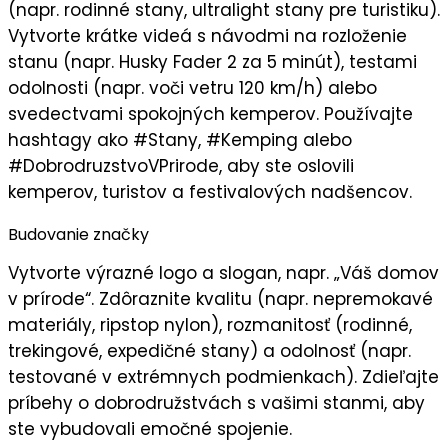
(napr. rodinné stany, ultralight stany pre turistiku).
Vytvorte
krátke videá
s návodmi na rozloženie
stanu (napr. Husky Fader 2 za 5 minút), testami
odolnosti (napr. voči vetru 120 km/h) alebo
svedectvami spokojných kemperov. Používajte
hashtagy ako #Stany, #Kemping alebo
#DobrodruzstvoVPrirode, aby ste oslovili
kemperov, turistov a festivalových nadšencov
.
Budovanie značky
Vytvorte
výrazné logo
a slogan, napr. „
Váš domov
v prírode
“. Zdôraznite
kvalitu
(napr. nepremokavé
materiály, ripstop nylon), rozmanitosť (rodinné,
trekingové, expedičné stany) a odolnosť (napr.
testované v extrémnych podmienkach). Zdieľajte
príbehy o dobrodružstvách s vašimi stanmi, aby
ste vybudovali
emočné spojenie
.