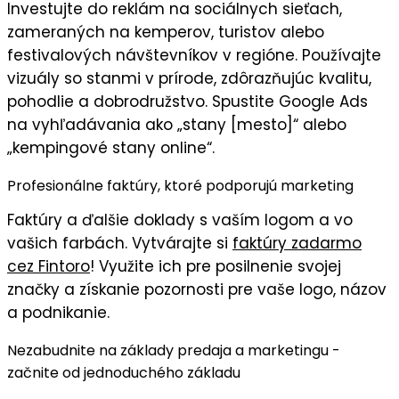
Investujte do
reklám na sociálnych sieťach
,
zameraných na kemperov, turistov alebo
festivalových návštevníkov v regióne. Používajte
vizuály
so stanmi v prírode, zdôrazňujúc
kvalitu,
pohodlie
a
dobrodružstvo
. Spustite Google Ads
na vyhľadávania ako „stany [mesto]“ alebo
„kempingové stany online“.
Profesionálne faktúry, ktoré podporujú marketing
Faktúry
a ďalšie doklady s
vaším logom
a vo
vašich farbách
. Vytvárajte si
faktúry zadarmo
cez Fintoro
! Využite ich pre posilnenie svojej
značky a získanie pozornosti pre vaše logo, názov
a podnikanie.
Nezabudnite na základy predaja a marketingu -
začnite od jednoduchého základu