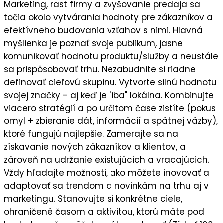
Marketing, rast firmy a zvyšovanie predaja sa
točia okolo vytvárania hodnoty pre zákazníkov a
efektívneho budovania vzťahov s nimi. Hlavná
myšlienka je
poznať svoje publikum
, jasne
komunikovať
hodnotu
produktu/služby a neustále
sa prispôsobovať trhu. Nezabudnite si riadne
definovať cieľovú skupinu
. Vytvorte silnú
hodnotu
svojej značky
- aj keď je "iba" lokálna. Kombinujte
viacero stratégií a po určitom čase zistíte (pokus
omyl + zbieranie dát, informácií a spätnej väzby),
ktoré fungujú najlepšie
. Zamerajte sa na
získavanie nových zákazníkov a klientov
, a
zároveň na
udržanie existujúcich a vracajúcich
.
Vždy hľadajte možnosti, ako môžete
inovovať a
adaptovať sa trendom a novinkám
na trhu aj v
marketingu. Stanovujte si
konkrétne ciele
,
ohraničené časom a aktivitou, ktorú máte pod