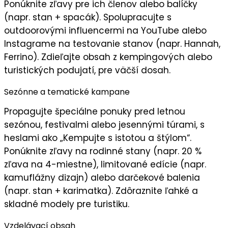
Ponúknite
zľavy pre ich členov
alebo balíčky
(napr. stan + spacák). Spolupracujte s
outdoorovými influencermi na YouTube alebo
Instagrame na testovanie stanov (napr. Hannah,
Ferrino). Zdieľajte obsah z kempingových alebo
turistických podujatí, pre
väčší dosah
.
Sezónne a tematické kampane
Propagujte
špeciálne ponuky
pred letnou
sezónou, festivalmi alebo jesennými túrami, s
heslami ako „
Kempujte s istotou a štýlom
“.
Ponúknite zľavy na rodinné stany (napr. 20 %
zľava na 4-miestne), limitované edície (napr.
kamuflážny dizajn) alebo darčekové balenia
(napr. stan + karimatka). Zdôraznite ľahké a
skladné modely pre turistiku.
Vzdelávací obsah