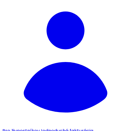
Pre živnostníkov
Jednoduchá fakturácia.