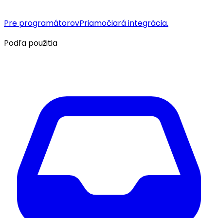
Pre programátorov
Priamočiará integrácia.
Podľa použitia