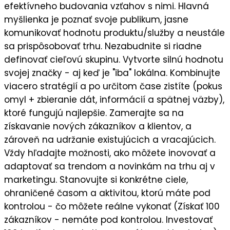
efektívneho budovania vzťahov s nimi. Hlavná
myšlienka je
poznať svoje publikum
, jasne
komunikovať
hodnotu
produktu/služby a neustále
sa prispôsobovať trhu. Nezabudnite si riadne
definovať cieľovú skupinu
. Vytvorte silnú
hodnotu
svojej značky
- aj keď je "iba" lokálna. Kombinujte
viacero stratégií a po určitom čase zistíte (pokus
omyl + zbieranie dát, informácií a spätnej väzby),
ktoré fungujú najlepšie
. Zamerajte sa na
získavanie nových zákazníkov a klientov
, a
zároveň na
udržanie existujúcich a vracajúcich
.
Vždy hľadajte možnosti, ako môžete
inovovať a
adaptovať sa trendom a novinkám
na trhu aj v
marketingu. Stanovujte si
konkrétne ciele
,
ohraničené časom a aktivitou, ktorú máte pod
kontrolou - čo môžete reálne vykonať (Získať 100
zákazníkov - nemáte pod kontrolou. Investovať