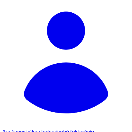
Pre živnostníkov
Jednoduchá fakturácia.