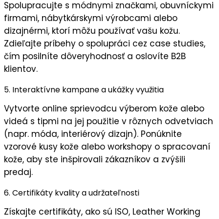
Spolupracujte s
módnymi značkami
,
obuvníckymi
firmami
,
nábytkárskymi výrobcami
alebo
dizajnérmi
, ktorí môžu používať vašu kožu.
Zdieľajte príbehy o spolupráci cez case studies,
čím posilníte
dôveryhodnosť
a oslovíte B2B
klientov.
5. Interaktívne kampane a ukážky využitia
Vytvorte
online sprievodcu výberom kože
alebo
videá s tipmi na jej použitie v rôznych odvetviach
(napr. móda, interiérový dizajn). Ponúknite
vzorové kusy kože
alebo
workshopy o spracovaní
kože
, aby ste inšpirovali zákazníkov a zvýšili
predaj
.
6. Certifikáty kvality a udržateľnosti
Získajte
certifikáty
, ako sú ISO, Leather Working