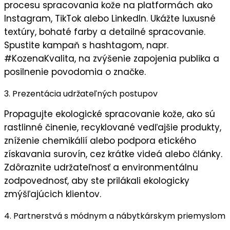
procesu spracovania kože na platformách ako
Instagram, TikTok alebo LinkedIn. Ukážte
luxusné
textúry
,
bohaté farby
a
detailné spracovanie
.
Spustite kampaň s hashtagom, napr.
#KozenaKvalita
, na zvýšenie
zapojenia publika
a
posilnenie
povodomia o značke
.
3. Prezentácia udržateľných postupov
Propagujte
ekologické spracovanie kože
, ako sú
rastlinné činenie, recyklované vedľajšie produkty,
zníženie chemikálií alebo podpora etického
získavania surovín, cez krátke videá alebo články.
Zdôraznite
udržateľnosť
a
environmentálnu
zodpovednosť
, aby ste prilákali ekologicky
zmýšľajúcich klientov.
4. Partnerstvá s módnym a nábytkárskym priemyslom