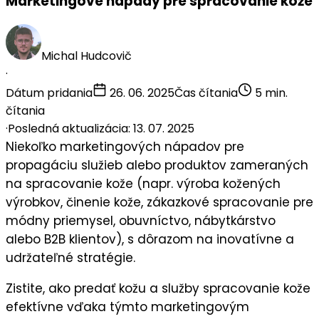
Marketingové nápady pre spracovanie kože
Michal Hudcovič
·
Dátum pridania
26. 06. 2025
Čas čítania
5 min.
čítania
·
Posledná aktualizácia: 13. 07. 2025
Niekoľko
marketingových nápadov
pre
propagáciu služieb alebo produktov zameraných
na
spracovanie kože
(napr. výroba kožených
výrobkov, činenie kože, zákazkové spracovanie pre
módny priemysel, obuvníctvo, nábytkárstvo
alebo B2B klientov), s dôrazom na inovatívne a
udržateľné stratégie.
Zistite, ako predať kožu a služby spracovanie kože
efektívne vďaka týmto marketingovým