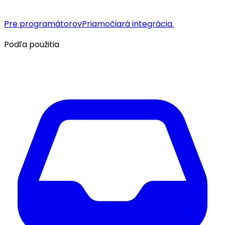
Pre programátorov
Priamočiará integrácia.
Podľa použitia