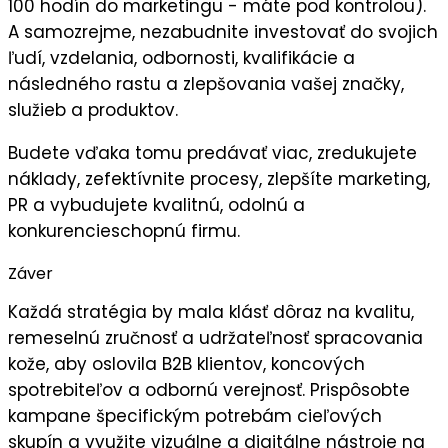
100 hodín do marketingu - máte pod kontrolou).
A samozrejme, nezabudnite
investovať do svojich
ľudí,
vzdelania, odbornosti, kvalifikácie a
následného
rastu a zlepšovania vašej značky,
služieb a produktov.
Budete vďaka tomu predávať viac, zredukujete
náklady, zefektívnite procesy, zlepšíte marketing,
PR a vybudujete kvalitnú, odolnú a
konkurencieschopnú firmu.
Záver
Každá stratégia by mala klásť dôraz na
kvalitu
,
remeselnú zručnosť
a
udržateľnosť
spracovania
kože, aby oslovila B2B klientov, koncových
spotrebiteľov a odbornú verejnosť. Prispôsobte
kampane špecifickým potrebám cieľových
skupín a využite vizuálne a digitálne nástroje na