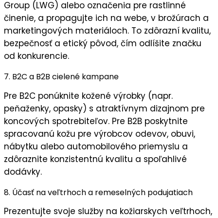
Group (LWG) alebo označenia pre rastlinné
činenie, a propagujte ich na webe, v brožúrach a
marketingových materiáloch. To zdôrazní
kvalitu
,
bezpečnosť
a
etický pôvod
, čím odlíšite značku
od konkurencie.
7. B2C a B2B cielené kampane
Pre B2C ponúknite
kožené výrobky
(napr.
peňaženky, opasky) s atraktívnym dizajnom pre
koncových spotrebiteľov. Pre B2B poskytnite
spracovanú kožu
pre výrobcov odevov, obuvi,
nábytku alebo automobilového priemyslu a
zdôraznite
konzistentnú kvalitu
a
spoľahlivé
dodávky
.
8. Účasť na veľtrhoch a remeselných podujatiach
Prezentujte svoje služby na
kožiarskych veľtrhoch
,