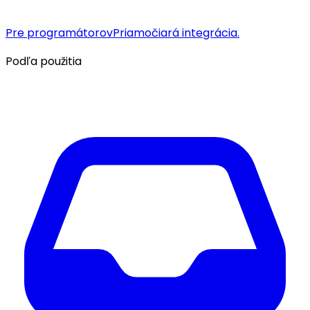
Pre programátorov
Priamočiará integrácia.
Podľa použitia