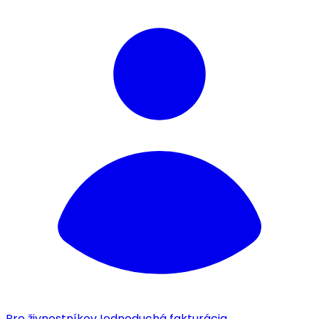
Pre živnostníkov
Jednoduchá fakturácia.