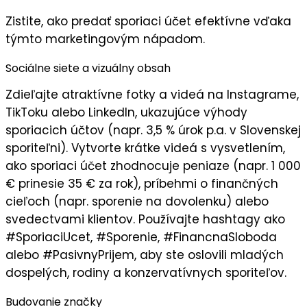
Zistite, ako predať sporiaci účet efektívne vďaka
týmto marketingovým nápadom.
Sociálne siete a vizuálny obsah
Zdieľajte
atraktívne fotky a videá
na Instagrame,
TikToku alebo LinkedIn, ukazujúce výhody
sporiacich účtov (napr. 3,5 % úrok p.a. v Slovenskej
sporiteľni). Vytvorte
krátke videá
s vysvetlením,
ako sporiaci účet zhodnocuje peniaze (napr. 1 000
€ prinesie 35 € za rok), príbehmi o finančných
cieľoch (napr. sporenie na dovolenku) alebo
svedectvami klientov. Používajte hashtagy ako
#SporiaciUcet, #Sporenie, #FinancnaSloboda
alebo #PasivnyPrijem, aby ste oslovili
mladých
dospelých, rodiny a konzervatívnych sporiteľov
.
Budovanie značky