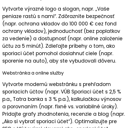
Vytvorte
výrazné logo
a slogan, napr. „
Vaše
peniaze rastú s nami
“. Zdôraznite
bezpečnosť
(napr. ochrana vkladov do 100 000 € cez fond
ochrany vkladov), jednoduchosť (bez poplatkov
za vedenie) a dostupnosť (napr. online založenie
účtu za 5 minút). Zdieľajte príbehy o tom, ako
sporiaci účet pomohol dosiahnuť ciele (napr.
sporenie na auto), aby ste vybudovali
dôveru
.
Webstránka a online služby
Vytvorte
modernú webstránku
s prehľadom
sporiacich účtov (napr. VÚB Sporiaci účet s 2,5 %
p.a., Tatra banka s 3 % p.a.), kalkulačkou výnosov
a porovnaním (napr. fixné vs. variabilné úroky).
Pridajte
grafy
zhodnotenia, recenzie a blog (napr.
„Ako si vybrať sporiaci účet“). Optimalizujte pre