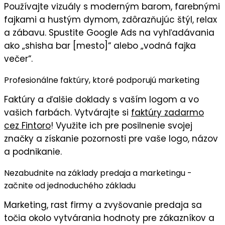
Používajte
vizuály
s moderným barom, farebnými
fajkami a hustým dymom, zdôrazňujúc
štýl, relax
a
zábavu
. Spustite Google Ads na vyhľadávania
ako „shisha bar [mesto]“ alebo „vodná fajka
večer“.
Profesionálne faktúry, ktoré podporujú marketing
Faktúry
a ďalšie doklady s
vaším logom
a vo
vašich farbách
. Vytvárajte si
faktúry zadarmo
cez Fintoro
! Využite ich pre posilnenie svojej
značky a získanie pozornosti pre vaše logo, názov
a podnikanie.
Nezabudnite na základy predaja a marketingu -
začnite od jednoduchého základu
Marketing, rast firmy a zvyšovanie predaja sa
točia okolo vytvárania hodnoty pre zákazníkov a