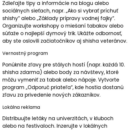
Zdieľajte
tipy a informácie
na blogu alebo
sociálnych sieťach, napr. „Ako si vybrať príchuť
shishy“ alebo „Základy prípravy vodnej fajky“.
Organizujte
workshopy
o miešaní tabakov alebo
súťaže o najlepší dymový trik. Ukážte
odbornosť
,
aby ste oslovili začiatočníkov aj shisha veteránov.
Vernostný program
Ponúknite
zľavy pre stálych hostí
(napr. každá 10.
shisha zdarma) alebo body za návštevy, ktoré
môžu vymeniť za tabak alebo nápoje. Vytvorte
program „
Odporuč priateľa
“, kde hostia dostanú
zľavu za privedenie nových zákazníkov.
Lokálna reklama
Distribuujte
letáky
na univerzitách, v kluboch
alebo na festivaloch. Inzerujte v lokálnych