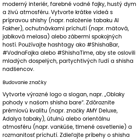
moderný interiér, farebné vodné fajky, hustý dym
a živú atmosféru. Vytvorte
krátke videá
s
prípravou shishy (napr. naloženie tabaku Al
Fakher), ochutnávkami príchutí (napr. mätová,
jablková melasa) alebo zábermi spokojných
hostí. Používajte hashtagy ako #ShishaBar,
#VodnaFajka alebo #ShishaTime, aby ste oslovili
mladých dospelých, partychtivých ľudí a shisha
nadšencov
.
Budovanie značky
Vytvorte
výrazné logo
a slogan, napr. „
Oblaky
pohody v našom shisha bare
“. Zdôraznite
prémiovú kvalitu
(napr. značky AMY Deluxe,
Adalya tabaky), útulnú alebo orientálnu
atmosféru (napr. vankúše, tlmené osvetlenie) a
rozmanitosť príchutí. Zdieľajte príbehy o shisha