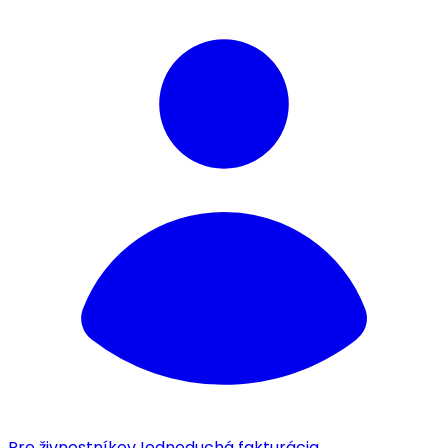
Pre živnostníkov
Jednoduchá fakturácia.