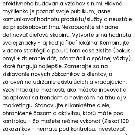
efektívneho budovania vzťahov s nimi. Hlavná
myšlienka je
poznať svoje publikum
, jasne
komunikovať
hodnotu
produktu/služby a neustále
sa prispôsobovať trhu. Nezabudnite si riadne
definovať cieľovú skupinu
. Vytvorte silnú
hodnotu
svojej značky
- aj keď je "iba" lokálna. Kombinujte
viacero stratégií a po určitom čase zistíte (pokus
omyl + zbieranie dát, informácií a spätnej väzby),
ktoré fungujú najlepšie
. Zamerajte sa na
získavanie nových zákazníkov a klientov
, a
zároveň na
udržanie existujúcich a vracajúcich
.
Vždy hľadajte možnosti, ako môžete
inovovať a
adaptovať sa trendom a novinkám
na trhu aj v
marketingu. Stanovujte si
konkrétne ciele
,
ohraničené časom a aktivitou, ktorú máte pod
kontrolou - čo môžete reálne vykonať (Získať 100
zákazníkov - nemáte pod kontrolou. Investovať