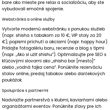
bare ako mieste pre relax a socializáciu, aby ste
vybudovali
emočné spojenie
.
Webstránka a online služby
Vytvorte
modernú webstránku
s ponukou služieb
(napr. shisha s tabakom za 10 €, VIP stoly za 20
€), popismi príchutí a akciami (napr. happy hour).
Pridajte
fotogalériu
baru, recenzie a blog s tipmi
(napr. „Ako si užiť shishu“). Optimalizujte pre SEO s
kľúčovými slovami ako „shisha bar [mesto]“
alebo „vodná fajka cena“. Ponúknite rezerváciu
stolov online, predaj tabakov alebo darčekových
poukážok.
Spolupráce s partnermi
Nadviažte partnerstvá s
klubmi
, kaviarňami alebo
organizátormi eventov. Ponúknite
zľavy pre ich