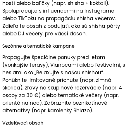
hostí
alebo balíčky (napr. shisha + koktail).
Spolupracujte s influencermi na Instagrame
alebo TikToku na propagáciu shisha večerov.
Zdieľajte obsah z podujatí, ako sú shisha párty
alebo DJ večery, pre
väčší dosah
.
Sezónne a tematické kampane
Propagujte
špeciálne ponuky
pred letom
(vonkajšie terasy), Vianocami alebo festivalmi, s
heslami ako „
Relaxujte s našou shishou
“.
Ponúknite limitované príchute (napr. zimná
škorica), zľavy na skupinové rezervácie (napr. 4
osoby za 30 €) alebo tematické večery (napr.
orientálna noc). Zdôraznite beznikotínové
alternatívy (napr. kamienky Shiazo).
Vzdelávací obsah