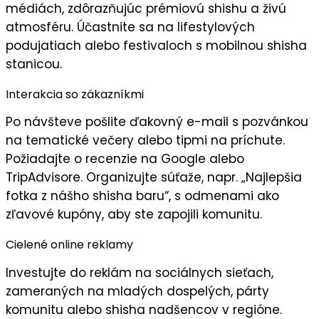
médiách, zdôrazňujúc
prémiovú shishu
a
živú
atmosféru
. Účastnite sa na lifestylových
podujatiach alebo festivaloch s mobilnou shisha
stanicou.
Interakcia so zákazníkmi
Po návšteve pošlite
ďakovný e-mail
s pozvánkou
na tematické večery alebo tipmi na príchute.
Požiadajte o
recenzie
na Google alebo
TripAdvisore. Organizujte súťaže, napr. „Najlepšia
fotka z nášho shisha baru“, s odmenami ako
zľavové kupóny, aby ste zapojili
komunitu
.
Cielené online reklamy
Investujte do
reklám na sociálnych sieťach
,
zameraných na mladých dospelých, párty
komunitu alebo shisha nadšencov v regióne.