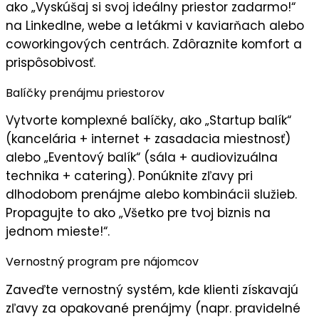
ako „
Vyskúšaj si svoj ideálny priestor zadarmo!
“
na LinkedIne, webe a letákmi v kaviarňach alebo
coworkingových centrách. Zdôraznite
komfort a
prispôsobivosť
.
Balíčky prenájmu priestorov
Vytvorte
komplexné balíčky
, ako „Startup balík“
(kancelária + internet + zasadacia miestnosť)
alebo „Eventový balík“ (sála + audiovizuálna
technika + catering). Ponúknite
zľavy pri
dlhodobom prenájme
alebo kombinácii služieb.
Propagujte to ako „
Všetko pre tvoj biznis na
jednom mieste!
“.
Vernostný program pre nájomcov
Zaveďte
vernostný systém
, kde klienti získavajú
zľavy za opakované prenájmy (napr. pravidelné