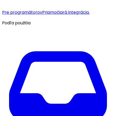
Pre programátorov
Priamočiará integrácia.
Podľa použitia