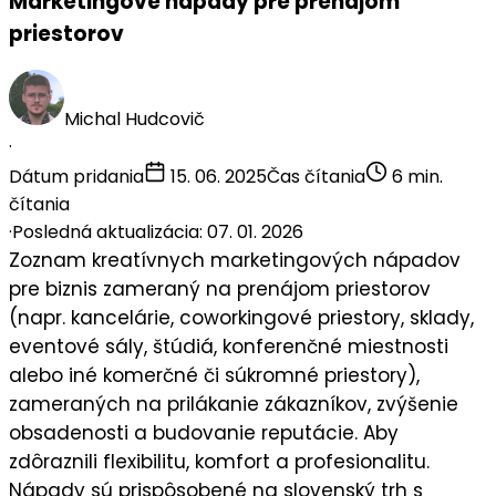
Marketingové nápady pre prenájom
priestorov
Michal Hudcovič
·
Dátum pridania
15. 06. 2025
Čas čítania
6 min.
čítania
·
Posledná aktualizácia: 07. 01. 2026
Zoznam
kreatívnych marketingových nápadov
pre biznis zameraný na
prenájom priestorov
(napr. kancelárie, coworkingové priestory, sklady,
eventové sály, štúdiá, konferenčné miestnosti
alebo iné komerčné či súkromné priestory),
zameraných na prilákanie zákazníkov, zvýšenie
obsadenosti a budovanie reputácie. Aby
zdôraznili
flexibilitu, komfort a profesionalitu
.
Nápady sú prispôsobené na slovenský trh s