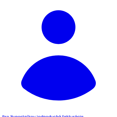
Pre živnostníkov
Jednoduchá fakturácia.