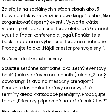
Zdieľajte na sociálnych sieťach obsah ako „
5
tipov na efektívne využitie coworkingu
“ alebo „Ako
zorganizovať úspešný event“. Vytvorte
krátke
videá
s prehliadkou priestorov alebo ukážkami ich
využitia (napr. konferencia, joga). Ponúknite
e-
book s radami na výber priestorov
na stiahnutie.
Propagujte to ako „
Nájdi priestor pre svoje sny!
“.
Sezónne a last-minute ponuky
Spustite
sezónne kampane
, ako „Letný eventový
balík“ (sála so zľavou na techniku) alebo „Zimný
coworking“ (zľava na mesačný prenájom).
Ponúknite
last-minute zľavy
na nevyužité
termíny alebo krátkodobé prenájmy. Propagujte
to ako „
Priestory pripravené na každú príležitosť!
“
Flexibilné a doplnkové služby a doplnky