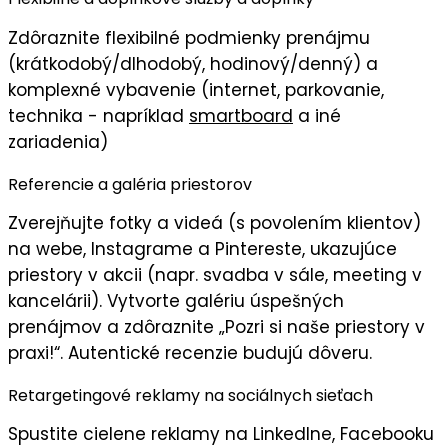
Zdôraznite flexibilné podmienky prenájmu
(krátkodobý/dlhodobý, hodinový/denný) a
komplexné vybavenie (internet, parkovanie,
technika - napríklad
smartboard
a iné
zariadenia)
Referencie a galéria priestorov
Zverejňujte
fotky a videá
(s povolením klientov)
na webe, Instagrame a Pintereste, ukazujúce
priestory v akcii (napr. svadba v sále, meeting v
kancelárii). Vytvorte
galériu úspešných
prenájmov
a zdôraznite „
Pozri si naše priestory v
praxi!
“. Autentické recenzie budujú dôveru.
Retargetingové reklamy na sociálnych sieťach
Spustite
cielene reklamy
na LinkedIne, Facebooku