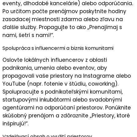
eventy, dlhodobé kancelárie) alebo odporúčania.
Po určitom počte prenájmov poskytnite
hodiny
zasadacej miestnosti zdarma
alebo zľavu na
ďalšie služby. Propagujte to ako „
Prenajímaj s
nami, šetri s nami!
“.
Spolupráca s influencermi a biznis komunitami
Oslovte
lokálnych influencerov
z oblasti
podnikania, umenia alebo eventov, aby
propagovali vaše priestory na Instagrame alebo
YouTube (napr. fotenie v štúdiu, coworking).
Spolupracujte s
podnikateľskými komunitami
,
startupovými inkubátormi alebo svadobnými
agentúrami na odporúčaní priestorov. Ponúknite
skúšobný prenájom a zdôraznite „
Priestory, ktoré
inšpirujú!
“.
Vzdelávací obsah o využití priestorov