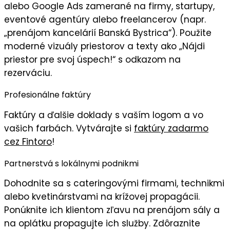
alebo Google Ads zamerané na firmy, startupy,
eventové agentúry alebo freelancerov (napr.
„prenájom kancelárií Banská Bystrica“). Použite
moderné vizuály
priestorov a texty ako „
Nájdi
priestor pre svoj úspech!
“ s odkazom na
rezerváciu.
Profesionálne faktúry
Faktúry
a ďalšie doklady s
vaším logom
a vo
vašich farbách
. Vytvárajte si
faktúry zadarmo
cez Fintoro
!
Partnerstvá s lokálnymi podnikmi
Dohodnite sa s
cateringovými firmami, technikmi
alebo kvetinárstvami
na krížovej propagácii.
Ponúknite ich klientom zľavu na prenájom sály a
na oplátku propagujte ich služby. Zdôraznite