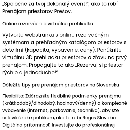
„
Spoločne za tvoj dokonalý event!
“, ako to robí
Prenájom priestorov Prešov.
Online rezervácie a virtuálna prehliadka
Vytvorte
webstránku s online rezervačným
systémom
a prehľadným
katalógom priestorov
s
detailmi (kapacita, vybavenie, ceny). Ponúknite
virtuálnu 3D prehliadku
priestorov a
zľavu na prvý
prenájom
. Propagujte to ako „
Rezervuj si priestor
rýchlo a jednoducho!
“.
Dôležité tipy pre prenájom priestorov na Slovensku
Flexibilita
: Zdôraznite
flexibilné podmienky prenájmu
(krátkodobý/dlhodobý, hodinový/denný) a
komplexné
vybavenie
(internet, parkovanie, technika), aby ste
oslovili široké publikum, ako to robí Regus Slovakia.
Digitálna prítomnosť
: Investujte do
profesionálnej