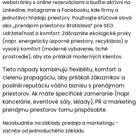
webstránky
s online rezerváciami a buďte aktívni na
LinkedIne, Instagrame a Facebooku
, kde firmy a
jednotlivci hľadajú priestory. Používajte kľúčové slová
ako „prenájom priestorov Bratislava“ pre SEO.
Udržateľnosť a komfort
: Zdôraznite
ekologické prvky
(napr. energeticky úsporné priestory, recyklácia) a
vysoký komfort
(moderné vybavenie, tiché
prostredie), aby ste prilákali moderných klientov.
Tieto nápady kombinujú
flexibilitu, komfort
a
cielenú propagáciu, aby prilákali zákazníkov a
posilnili reputáciu vášho biznisu s prenájmom
priestorov. Ak máte špecifické zameranie (napr.
kancelárie, eventové sály, sklady), PR a marketing
prenájmu priestorov tomu prispôsobte.
Nezabudnite na základy predaja a marketingu -
začnite od jednoduchého základu