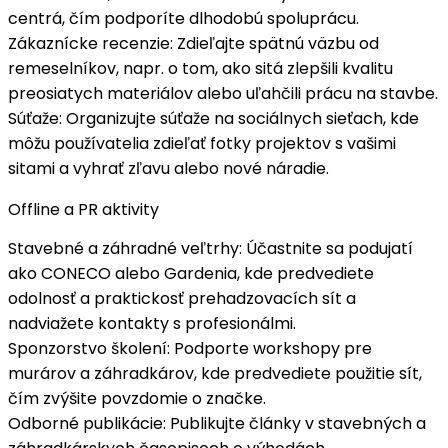
centrá, čím podporíte
dlhodobú spoluprácu
.
Zákaznícke recenzie
: Zdieľajte spätnú väzbu od
remeselníkov, napr. o tom, ako sitá
zlepšili kvalitu
preosiatych materiálov
alebo uľahčili prácu na stavbe.
Súťaže
: Organizujte súťaže na sociálnych sieťach, kde
môžu používatelia zdieľať fotky projektov s vašimi
sitami a vyhrať
zľavu
alebo nové náradie.
Offline a PR aktivity
Stavebné a záhradné veľtrhy
: Účastnite sa podujatí
ako CONECO alebo Gardenia, kde predvediete
odolnosť a praktickosť
prehadzovacích sít a
nadviažete kontakty s profesionálmi.
Sponzorstvo školení
: Podporte workshopy pre
murárov a záhradkárov, kde predvediete použitie sít,
čím zvýšite
povzdomie o značke
.
Odborné publikácie
: Publikujte články v stavebných a