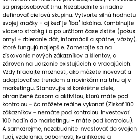
sa prispôsobovať trhu. Nezabudnite si riadne
definovať cieľovú skupinu
. Vytvorte silnú
hodnotu
svojej značky
- aj keď je "iba" lokálna. Kombinujte
viacero stratégií a po určitom čase zistíte (pokus
omyl + zbieranie dát, informácií a spätnej väzby),
ktoré fungujú najlepšie
. Zamerajte sa na
získavanie nových zákazníkov a klientov
, a
zároveň na
udržanie existujúcich a vracajúcich
.
Vždy hľadajte možnosti, ako môžete
inovovať a
adaptovať sa trendom a novinkám
na trhu aj v
marketingu. Stanovujte si
konkrétne ciele
,
ohraničené časom a aktivitou, ktorú máte pod
kontrolou - čo môžete reálne vykonať (Získať 100
zákazníkov - nemáte pod kontrolou. Investovať
100 hodín do marketingu - máte pod kontrolou).
A samozrejme, nezabudnite
investovať do svojich
ľudí,
vzdelania, odbornosti, kvalifikácie a