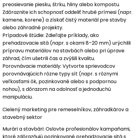
preosievanie piesku
, štrku, hliny alebo kompostu.
Zdôraznite ich schopnosť
oddeliť hrubé prímesi
(napr.
kamene, korene) a získať čistý materiál pre stavby
alebo záhradné projekty.
Prípadové štúdie
: Zdieľajte príklady, ako
prehadzovacie sitá (napr. s okami 8–20 mm) urýchlili
prípravu materiálov
na stavbách alebo pri úprave
záhrad, čím ušetrili čas a zvýšili kvalitu.
Porovnávacie materiály
: Vytvorte sprievodcov
porovnávajúcich rôzne typy sít (napr. s rôznymi
veľkosťami ôk, pozinkované alebo s podpornou
nohou), s dôrazom na
odolnosť a jednoduchú
manipuláciu
.
Cielený marketing pre remeselníkov, záhradkárov a
stavebný sektor
Murári a stavbári
: Oslovte profesionálov kampaňami,
ktoré zdôrazňujú
pozinkované prehadzovacie sitá
s