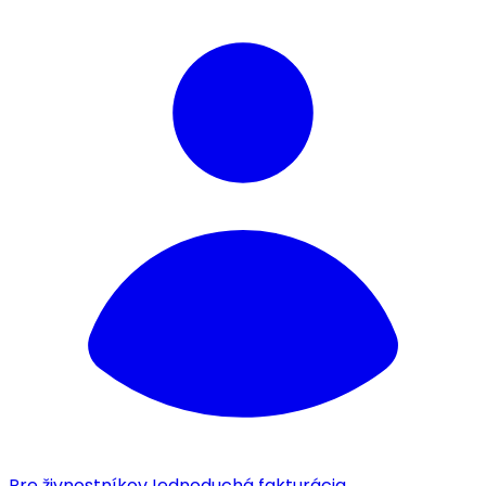
Pre živnostníkov
Jednoduchá fakturácia.