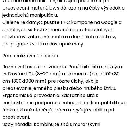
YouTube alebo LinkedIn, ukazujúc použitie sít pri
preosievaní materiálov, s dôrazom na
čistý výsledok
a
jednoduchú manipuláciu.
Cielené reklamy
: Spustite PPC kampane na Google a
sociálnych sieťach zamerané na
profesionálnych
stavbárov
, záhradné centrá a domácich majstrov,
propagujúc kvalitu a dostupné ceny.
Personalizované riešenia
Rôzne veľkosti a prevedenia
: Ponúknite sitá s rôznymi
veľkosťami ôk (8–20 mm) a rozmermi (napr. 100x80
cm, 1300x1000 mm) pre
rôzne úlohy
, ako je
preosievanie jemného piesku alebo hrubého štrku.
Ergonomické prevedenie
: Zdôraznite sitá s
nastaviteľnou podpornou nohou
alebo kompatibilitou s
fúrikmi, ktoré uľahčujú prácu a zvyšujú stabilitu pri
preosievaní.
Sady náradia
: Kombinujte sitá s murárskymi