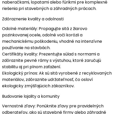
naberačkami, lopatami alebo fúrikmi pre
komplexné
riešenia
pri stavebných a záhradných prácach.
Zdôraznenie kvality a odolnosti
Odolné materiály
: Propagujte sitá z
žiarovo
pozinkovanej ocele
, odolné voči korózii a
mechanickému poškodeniu, vhodné na intenzívne
používanie na stavbách.
Certifikáty kvality
: Prezentujte súlad s normami a
zdôraznite
pevné rámy s výstuhou
, ktoré zaručujú
stabilitu aj pri plnom zaťažení.
Ekologický prínos
: Ak sú sitá vyrobené z recyklovaných
materiálov, zdôraznite
udržateľnosť
, čo osloví
ekologicky zmýšľajúcich zákazníkov.
Budovanie lojality a komunity
Vernostné zľavy
: Ponúknite zľavy pre pravidelných
odberateľov, ako sú stavebné firmy alebo záhradné