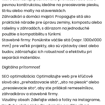
pevnou konštrukciou, ideálne na preosievanie piesku,
štrku alebo malty na staveniskách.
Záhradkári a domáci majstri
: Propagujte sitá ako
praktické náradie
pre úpravu zeminy, kompostu alebo
rašeliny v záhradách, s dôrazom na jednoduché
použitie a kompatibilitu s fúrikmi.
Stavebné firmy
: Ponúknite väčšie sitá (napr. 1300x1000
mm) pre
veľké projekty
, ako sú výstavby ciest alebo
budov, zdôrazňujúc ich robustnosť a efektivitu pri
separácii materiálov.
Digitálna prítomnosť
SEO optimalizácia
: Optimalizujte web pre kľúčové
slová ako „prehadzovacie sitá“, „sito na piesok“ alebo
„preosievacie sito“, aby ste prilákali
remeselníkov
,
záhradkárov a stavebné firmy.
Vizuálny obsah
: Zdieľajte videá a fotky na Instagrame,