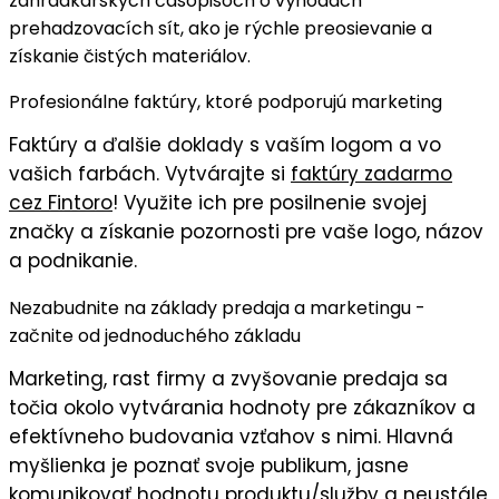
záhradkárskych časopisoch o výhodách
prehadzovacích sít, ako je
rýchle preosievanie
a
získanie čistých materiálov.
Profesionálne faktúry, ktoré podporujú marketing
Faktúry
a ďalšie doklady s
vaším logom
a vo
vašich farbách
. Vytvárajte si
faktúry zadarmo
cez Fintoro
! Využite ich pre posilnenie svojej
značky a získanie pozornosti pre vaše logo, názov
a podnikanie.
Nezabudnite na základy predaja a marketingu -
začnite od jednoduchého základu
Marketing, rast firmy a zvyšovanie predaja sa
točia okolo vytvárania hodnoty pre zákazníkov a
efektívneho budovania vzťahov s nimi. Hlavná
myšlienka je
poznať svoje publikum
, jasne
komunikovať
hodnotu
produktu/služby a neustále