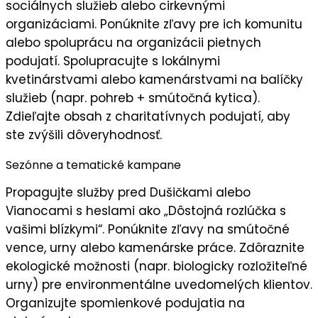
sociálnych služieb alebo cirkevnými
organizáciami. Ponúknite
zľavy pre ich komunitu
alebo spoluprácu na organizácii pietnych
podujatí. Spolupracujte s lokálnymi
kvetinárstvami alebo kamenárstvami na balíčky
služieb (napr. pohreb + smútočná kytica).
Zdieľajte obsah z charitatívnych podujatí, aby
ste zvýšili
dôveryhodnosť
.
Sezónne a tematické kampane
Propagujte služby pred
Dušičkami
alebo
Vianocami s heslami ako „
Dôstojná rozlúčka s
vašimi blízkymi
“. Ponúknite zľavy na smútočné
vence, urny alebo kamenárske práce. Zdôraznite
ekologické možnosti (napr. biologicky rozložiteľné
urny) pre environmentálne uvedomelých klientov.
Organizujte spomienkové podujatia na