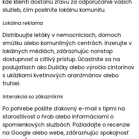
kde klienti dostanú zľavu za odporúčanie vašich
služieb, čím posilníte
lokálnu komunitu
.
Lokálna reklama
Distribuujte
letáky
v nemocniciach, domoch
smútku alebo komunitných centrách. Inzerujte v
lokálnych médiách, zdôrazňujúc
nonstop
dostupnosť
a
citlivý prístup
. Účastnite sa na
podujatiach ako Dušičky alebo výročia cintorínov
s ukážkami kvetinových aranžmánov alebo
truhiel.
Interakcia so zákazníkmi
Po pohrebe pošlite
ďakovný e-mail
s tipmi na
starostlivosť o hrob alebo informáciami o
spomienkových službách. Požiadajte o
recenzie
na Google alebo webe, zdôrazňujúc spokojnosť