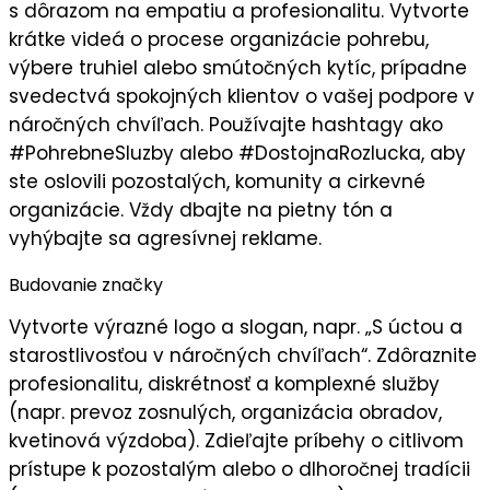
s dôrazom na empatiu a profesionalitu. Vytvorte
krátke videá
o procese organizácie pohrebu,
výbere truhiel alebo smútočných kytíc, prípadne
svedectvá spokojných klientov o vašej podpore v
náročných chvíľach. Používajte hashtagy ako
#PohrebneSluzby alebo #DostojnaRozlucka, aby
ste oslovili
pozostalých, komunity a cirkevné
organizácie
. Vždy dbajte na pietny tón a
vyhýbajte sa agresívnej reklame.
Budovanie značky
Vytvorte
výrazné logo
a slogan, napr. „
S úctou a
starostlivosťou v náročných chvíľach
“. Zdôraznite
profesionalitu
, diskrétnosť a komplexné služby
(napr. prevoz zosnulých, organizácia obradov,
kvetinová výzdoba). Zdieľajte príbehy o citlivom
prístupe k pozostalým alebo o dlhoročnej tradícii