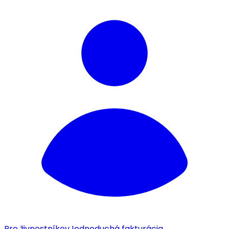
Pre živnostníkov
Jednoduchá fakturácia.