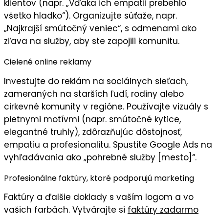
klientov (napr. „Vďaka ich empatii prebehlo
všetko hladko“). Organizujte súťaže, napr.
„Najkrajší smútočný veniec“, s odmenami ako
zľava na služby, aby ste zapojili
komunitu
.
Cielené online reklamy
Investujte do
reklám na sociálnych sieťach
,
zameraných na starších ľudí, rodiny alebo
cirkevné komunity v regióne. Používajte
vizuály
s
pietnymi motívmi (napr. smútočné kytice,
elegantné truhly), zdôrazňujúc
dôstojnosť,
empatiu
a
profesionalitu
. Spustite Google Ads na
vyhľadávania ako „pohrebné služby [mesto]“.
Profesionálne faktúry, ktoré podporujú marketing
Faktúry
a ďalšie doklady s
vaším logom
a vo
vašich farbách
. Vytvárajte si
faktúry zadarmo