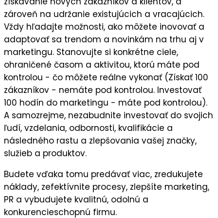
získavanie nových zákazníkov a klientov
, a
zároveň na
udržanie existujúcich a vracajúcich
.
Vždy hľadajte možnosti, ako môžete
inovovať a
adaptovať sa trendom a novinkám
na trhu aj v
marketingu. Stanovujte si
konkrétne ciele
,
ohraničené časom a aktivitou, ktorú máte pod
kontrolou - čo môžete reálne vykonať (Získať 100
zákazníkov - nemáte pod kontrolou. Investovať
100 hodín do marketingu - máte pod kontrolou).
A samozrejme, nezabudnite
investovať do svojich
ľudí,
vzdelania, odbornosti, kvalifikácie a
následného
rastu a zlepšovania vašej značky,
služieb a produktov.
Budete vďaka tomu predávať viac, zredukujete
náklady, zefektívnite procesy, zlepšíte marketing,
PR a vybudujete kvalitnú, odolnú a
konkurencieschopnú firmu.