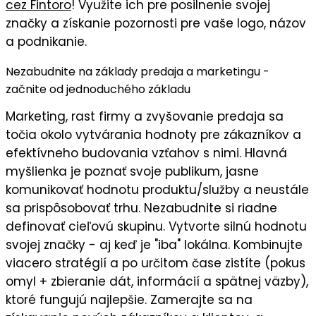
cez Fintoro
! Využite ich pre posilnenie svojej
značky a získanie pozornosti pre vaše logo, názov
a podnikanie.
Nezabudnite na základy predaja a marketingu -
začnite od jednoduchého základu
Marketing, rast firmy a zvyšovanie predaja sa
točia okolo vytvárania hodnoty pre zákazníkov a
efektívneho budovania vzťahov s nimi. Hlavná
myšlienka je
poznať svoje publikum
, jasne
komunikovať
hodnotu
produktu/služby a neustále
sa prispôsobovať trhu. Nezabudnite si riadne
definovať cieľovú skupinu
. Vytvorte silnú
hodnotu
svojej značky
- aj keď je "iba" lokálna. Kombinujte
viacero stratégií a po určitom čase zistíte (pokus
omyl + zbieranie dát, informácií a spätnej väzby),
ktoré fungujú najlepšie
. Zamerajte sa na