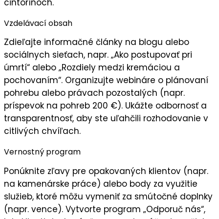
cintorínoch.
Vzdelávací obsah
Zdieľajte
informačné články
na blogu alebo
sociálnych sieťach, napr. „Ako postupovať pri
úmrtí“ alebo „Rozdiely medzi kremáciou a
pochovaním“. Organizujte
webináre
o plánovaní
pohrebu alebo právach pozostalých (napr.
príspevok na pohreb 200 €). Ukážte
odbornosť
a
transparentnosť, aby ste uľahčili rozhodovanie v
citlivých chvíľach.
Vernostný program
Ponúknite
zľavy pre opakovaných klientov
(napr.
na kamenárske práce) alebo body za využitie
služieb, ktoré môžu vymeniť za smútočné doplnky
(napr. vence). Vytvorte program „
Odporuč nás
“,