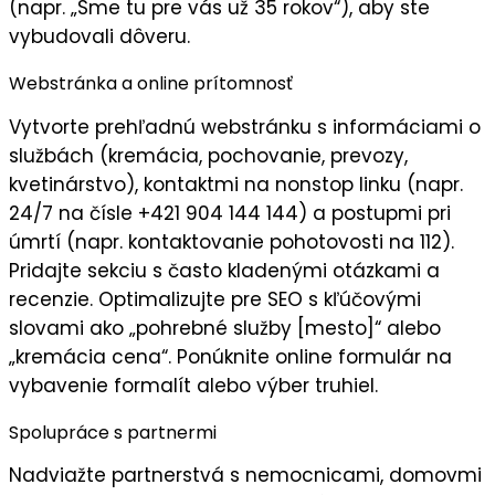
(napr. „Sme tu pre vás už 35 rokov“), aby ste
vybudovali
dôveru
.
Webstránka a online prítomnosť
Vytvorte
prehľadnú webstránku
s informáciami o
službách (kremácia, pochovanie, prevozy,
kvetinárstvo), kontaktmi na nonstop linku (napr.
24/7 na čísle +421 904 144 144) a postupmi pri
úmrtí (napr. kontaktovanie pohotovosti na 112).
Pridajte sekciu s často kladenými otázkami a
recenzie. Optimalizujte pre SEO s kľúčovými
slovami ako „pohrebné služby [mesto]“ alebo
„kremácia cena“. Ponúknite online formulár na
vybavenie formalít alebo výber truhiel.
Spolupráce s partnermi
Nadviažte partnerstvá s
nemocnicami
, domovmi