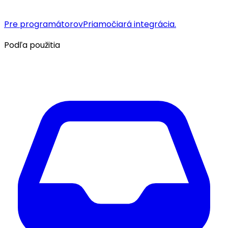
Pre programátorov
Priamočiará integrácia.
Podľa použitia