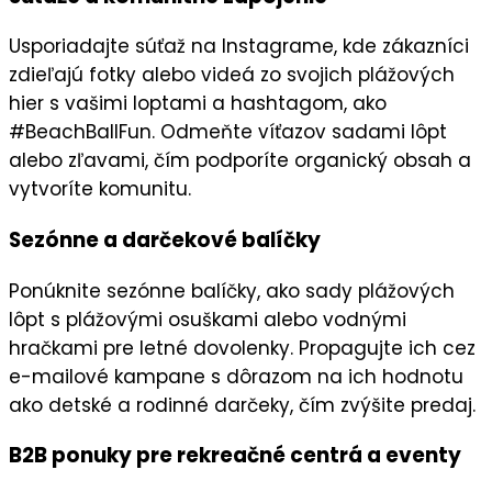
Usporiadajte
súťaž
na
Instagrame
, kde zákazníci
zdieľajú fotky alebo videá zo svojich plážových
hier s vašimi loptami a hashtagom, ako
#BeachBallFun. Odmeňte víťazov
sadami lôpt
alebo
zľavami
, čím podporíte
organický obsah
a
vytvoríte komunitu.
Sezónne a darčekové balíčky
Ponúknite
sezónne balíčky
, ako sady plážových
lôpt s plážovými osuškami alebo vodnými
hračkami pre letné dovolenky. Propagujte ich cez
e-mailové kampane
s dôrazom na ich hodnotu
ako
detské a rodinné darčeky
, čím zvýšite predaj.
B2B ponuky pre rekreačné centrá a eventy