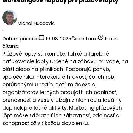
Marketingové nápady pre plážové lopty
Michal Hudcovič
·
Dátum pridania
19. 08. 2025
Čas čítania
5 min.
čítania
Plážové lopty sú ikonické, ľahké a farebné
nafukovacie lopty určené na zábavu pri vode, na
pláži alebo na piknikoch. Podporujú
pohyb
,
spoločenskú interakciu
a hravosť, čo ich robí
obľúbenými u
rodín
,
detí
,
mládeže
aj
organizátorov letných podujatí. Ich odolnosť,
prenosnosť a veselý dizajn z nich robia ideálny
doplnok pre letné aktivity. Marketing plážových
lôpt môže zdôrazniť ich
zábavnosť
,
odolnosť
a
schopnosť oživiť každú dovolenku.