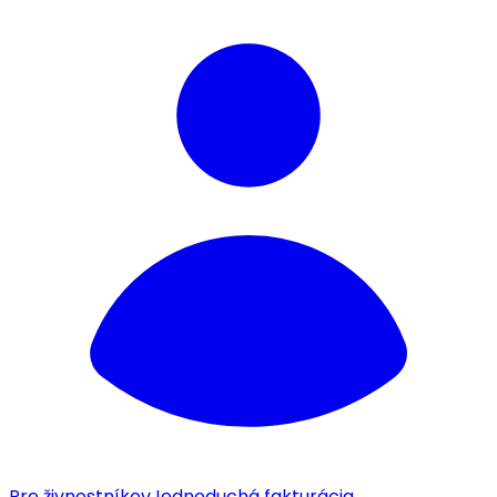
Pre živnostníkov
Jednoduchá fakturácia.