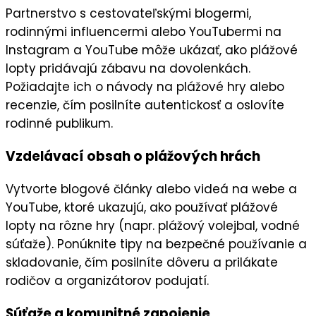
Partnerstvo s
cestovateľskými blogermi
,
rodinnými influencermi
alebo
YouTubermi
na
Instagram
a
YouTube
môže ukázať, ako plážové
lopty pridávajú zábavu na dovolenkách.
Požiadajte ich o
návody
na plážové hry alebo
recenzie, čím posilníte
autentickosť
a oslovíte
rodinné publikum.
Vzdelávací obsah o plážových hrách
Vytvorte
blogové články
alebo videá na
webe
a
YouTube
, ktoré ukazujú, ako používať plážové
lopty na rôzne hry (napr. plážový volejbal, vodné
súťaže). Ponúknite tipy na bezpečné používanie a
skladovanie, čím posilníte
dôveru
a prilákate
rodičov a organizátorov podujatí.
Súťaže a komunitné zapojenie