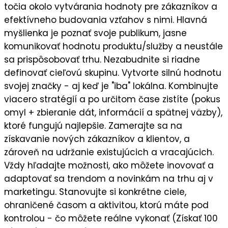
točia okolo vytvárania hodnoty pre zákazníkov a
efektívneho budovania vzťahov s nimi. Hlavná
myšlienka je
poznať svoje publikum
, jasne
komunikovať
hodnotu
produktu/služby a neustále
sa prispôsobovať trhu. Nezabudnite si riadne
definovať cieľovú skupinu
. Vytvorte silnú
hodnotu
svojej značky
- aj keď je "iba" lokálna. Kombinujte
viacero stratégií a po určitom čase zistíte (pokus
omyl + zbieranie dát, informácií a spätnej väzby),
ktoré fungujú najlepšie
. Zamerajte sa na
získavanie nových zákazníkov a klientov
, a
zároveň na
udržanie existujúcich a vracajúcich
.
Vždy hľadajte možnosti, ako môžete
inovovať a
adaptovať sa trendom a novinkám
na trhu aj v
marketingu. Stanovujte si
konkrétne ciele
,
ohraničené časom a aktivitou, ktorú máte pod
kontrolou - čo môžete reálne vykonať (Získať 100