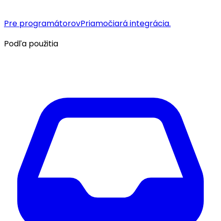
Pre programátorov
Priamočiará integrácia.
Podľa použitia