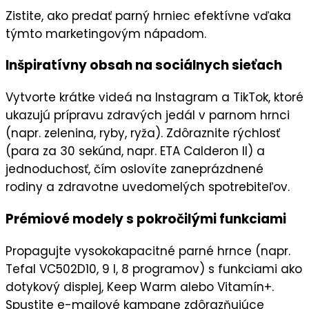
Zistite, ako predať parný hrniec efektívne vďaka
týmto marketingovým nápadom.
Inšpiratívny obsah na sociálnych sieťach
Vytvorte
krátke videá
na
Instagram
a
TikTok
, ktoré
ukazujú prípravu zdravých jedál v parnom hrnci
(napr. zelenina, ryby, ryža). Zdôraznite
rýchlosť
(para za 30 sekúnd, napr. ETA Calderon II) a
jednoduchosť, čím oslovíte
zaneprázdnené
rodiny
a
zdravotne uvedomelých spotrebiteľov
.
Prémiové modely s pokročilými funkciami
Propagujte
vysokokapacitné parné hrnce
(napr.
Tefal VC502D10, 9 l, 8 programov) s funkciami ako
dotykový displej, Keep Warm alebo Vitamín+.
Spustite
e-mailové kampane
zdôrazňujúce