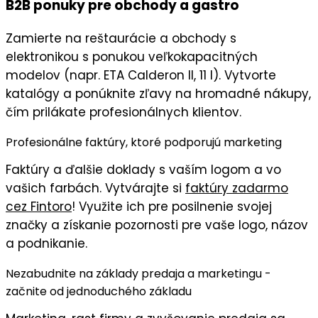
B2B ponuky pre obchody a gastro
Zamierte na
reštaurácie
a
obchody s
elektronikou
s ponukou veľkokapacitných
modelov (napr. ETA Calderon II, 11 l). Vytvorte
katalógy
a ponúknite
zľavy na hromadné nákupy
,
čím prilákate
profesionálnych klientov
.
Profesionálne faktúry, ktoré podporujú marketing
Faktúry
a ďalšie doklady s
vaším logom
a vo
vašich farbách
. Vytvárajte si
faktúry zadarmo
cez Fintoro
! Využite ich pre posilnenie svojej
značky a získanie pozornosti pre vaše logo, názov
a podnikanie.
Nezabudnite na základy predaja a marketingu -
začnite od jednoduchého základu