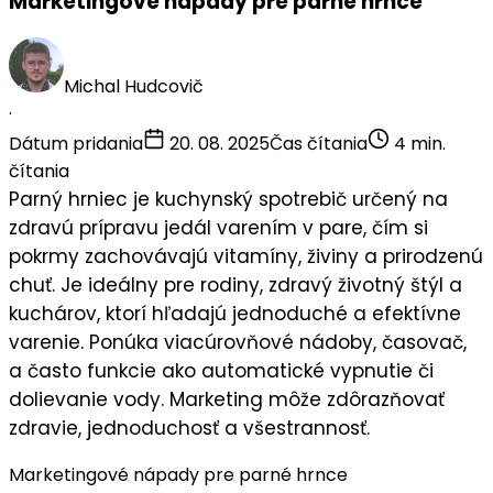
Marketingové nápady pre parné hrnce
Michal Hudcovič
·
Dátum pridania
20. 08. 2025
Čas čítania
4 min.
čítania
Parný hrniec
je kuchynský spotrebič určený na
zdravú prípravu jedál varením v pare, čím si
pokrmy zachovávajú vitamíny, živiny a prirodzenú
chuť. Je ideálny pre
rodiny
,
zdravý životný štýl
a
kuchárov
, ktorí hľadajú jednoduché a efektívne
varenie. Ponúka viacúrovňové nádoby, časovač,
a často funkcie ako automatické vypnutie či
dolievanie vody. Marketing môže zdôrazňovať
zdravie
,
jednoduchosť
a
všestrannosť
.
Marketingové nápady pre parné hrnce