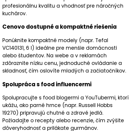
profesionálnu kvalitu
a vhodnosť pre náročných
kuchárov.
Cenovo dostupné a kompaktné riešenia
Ponúknite
kompaktné modely
(napr. Tefal
VC140131, 6 l) ideálne pre
menšie domácnosti
alebo študentov. Na
webe
a v
reklamách
zdôraznite
nízku cenu
, jednoduché ovládanie a
skladnosť, čím oslovíte
mladých
a
začiatočníkov
.
Spolupráca s food influencermi
Spolupracujte s
food blogermi
a
YouTubermi
, ktorí
ukážu, ako parné hrnce (napr. Russell Hobbs
19270) pripravujú chutné a zdravé jedlá.
Požiadajte o
recepty
alebo
recenzie
, čím zvýšite
dôveryhodnosť
a prilákate gurmánov.