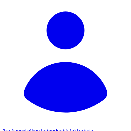
Pre živnostníkov
Jednoduchá fakturácia.