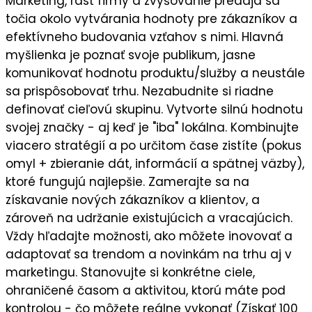
Marketing, rast firmy a zvyšovanie predaja sa
točia okolo vytvárania hodnoty pre zákazníkov a
efektívneho budovania vzťahov s nimi. Hlavná
myšlienka je
poznať svoje publikum
, jasne
komunikovať
hodnotu
produktu/služby a neustále
sa prispôsobovať trhu. Nezabudnite si riadne
definovať cieľovú skupinu
. Vytvorte silnú
hodnotu
svojej značky
- aj keď je "iba" lokálna. Kombinujte
viacero stratégií a po určitom čase zistíte (pokus
omyl + zbieranie dát, informácií a spätnej väzby),
ktoré fungujú najlepšie
. Zamerajte sa na
získavanie nových zákazníkov a klientov
, a
zároveň na
udržanie existujúcich a vracajúcich
.
Vždy hľadajte možnosti, ako môžete
inovovať a
adaptovať sa trendom a novinkám
na trhu aj v
marketingu. Stanovujte si
konkrétne ciele
,
ohraničené časom a aktivitou, ktorú máte pod
kontrolou - čo môžete reálne vykonať (Získať 100