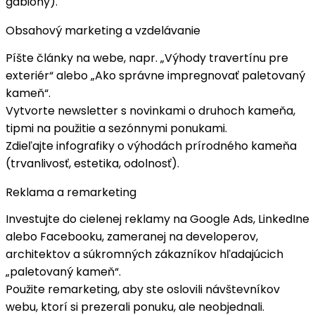
gabióny).
Obsahový marketing a vzdelávanie
Píšte
články
na webe, napr. „Výhody travertínu pre
exteriér“ alebo „Ako správne impregnovať paletovaný
kameň“.
Vytvorte
newsletter
s novinkami o druhoch kameňa,
tipmi na použitie a sezónnymi ponukami.
Zdieľajte
infografiky
o výhodách prírodného kameňa
(trvanlivosť, estetika, odolnosť).
Reklama a remarketing
Investujte do
cielenej reklamy
na Google Ads, LinkedIne
alebo Facebooku, zameranej na developerov,
architektov a súkromných zákazníkov hľadajúcich
„paletovaný kameň“.
Použite
remarketing
, aby ste oslovili návštevníkov
webu, ktorí si prezerali ponuku, ale neobjednali.