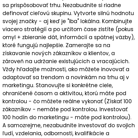
sa prispôsobovať trhu. Nezabudnite si riadne
definovať cieľovú skupinu
. Vytvorte silnú
hodnotu
svojej značky
- aj keď je "iba" lokálna. Kombinujte
viacero stratégií a po určitom čase zistíte (pokus
omyl + zbieranie dát, informácií a spätnej väzby),
ktoré fungujú najlepšie
. Zamerajte sa na
získavanie nových zákazníkov a klientov
, a
zároveň na
udržanie existujúcich a vracajúcich
.
Vždy hľadajte možnosti, ako môžete
inovovať a
adaptovať sa trendom a novinkám
na trhu aj v
marketingu. Stanovujte si
konkrétne ciele
,
ohraničené časom a aktivitou, ktorú máte pod
kontrolou - čo môžete reálne vykonať (Získať 100
zákazníkov - nemáte pod kontrolou. Investovať
100 hodín do marketingu - máte pod kontrolou).
A samozrejme, nezabudnite
investovať do svojich
ľudí,
vzdelania, odbornosti, kvalifikácie a