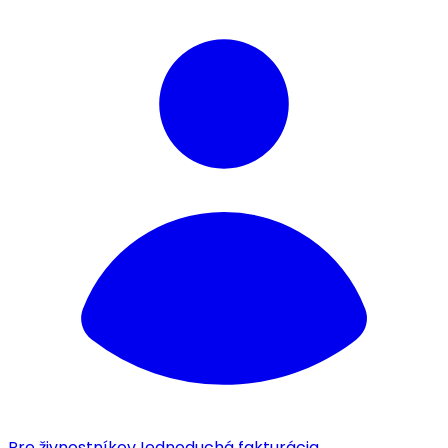
Pre živnostníkov
Jednoduchá fakturácia.