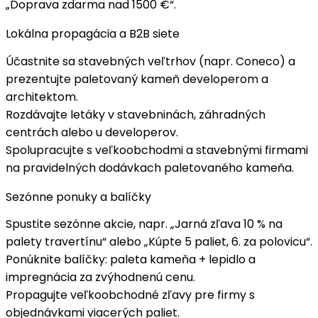
„Doprava zdarma nad 1500 €“.
Lokálna propagácia a B2B siete
Účastnite sa
stavebných veľtrhov
(napr. Coneco) a
prezentujte paletovaný kameň developerom a
architektom.
Rozdávajte
letáky
v stavebninách, záhradných
centrách alebo u developerov.
Spolupracujte s
veľkoobchodmi
a stavebnými firmami
na pravidelných dodávkach paletovaného kameňa.
Sezónne ponuky a balíčky
Spustite
sezónne akcie
, napr. „
Jarná zľava 10 % na
palety travertínu
“ alebo „Kúpte 5 paliet, 6. za polovicu“.
Ponúknite
balíčky
: paleta kameňa + lepidlo a
impregnácia za zvýhodnenú cenu.
Propagujte
veľkoobchodné zľavy
pre firmy s
objednávkami viacerých paliet.