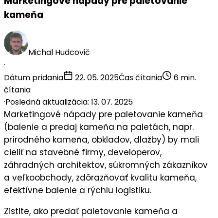
Marketingové nápady pre paletovanie
kameňa
Michal Hudcovič
·
Dátum pridania
22. 05. 2025
Čas čítania
6 min.
čítania
·
Posledná aktualizácia: 13. 07. 2025
Marketingové nápady pre
paletovanie kameňa
(balenie a predaj kameňa na paletách, napr.
prírodného kameňa, obkladov, dlažby) by mali
cieliť na
stavebné firmy
,
developerov
,
záhradných architektov
,
súkromných zákazníkov
a
veľkoobchody
, zdôrazňovať
kvalitu kameňa
,
efektívne balenie
a
rýchlu logistiku
.
Zistite, ako predať paletovanie kameňa a