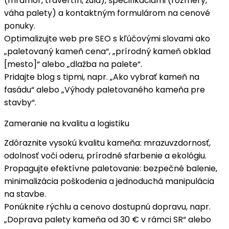
(mramor, travertín, žula), špecifikáciami (rozmery,
váha palety) a
kontaktným formulárom
na cenové
ponuky.
Optimalizujte web pre SEO s kľúčovými slovami ako
„
paletovaný kameň cena
“, „prírodný kameň obklad
[mesto]“ alebo „dlažba na palete“.
Pridajte
blog
s tipmi, napr. „Ako vybrať kameň na
fasádu“ alebo „Výhody paletovaného kameňa pre
stavby“.
Zameranie na kvalitu a logistiku
Zdôraznite
vysokú kvalitu kameňa
: mrazuvzdornosť,
odolnosť voči oderu, prírodné sfarbenie a ekológiu.
Propagujte
efektívne paletovanie
: bezpečné balenie,
minimalizácia poškodenia a jednoduchá manipulácia
na stavbe.
Ponúknite
rýchlu a cenovo dostupnú dopravu
, napr.
„Doprava palety kameňa od 30 € v rámci SR“ alebo