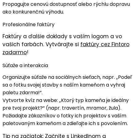
Propagujte
cenovú dostupnosť
alebo rýchlu dopravu
ako konkurenčnú výhodu.
Profesionálne faktúry
Faktúry
a ďalšie doklady s
vaším logom
a vo
vašich farbách
. Vytvárajte si
faktúry cez Fintoro
zadarmo
!
Súťaže a interakcia
Organizujte
súťaže
na sociálnych sieťach, napr. „Podeľ
sa o fotku svojej stavby s naším kameňom a vyhraj
paletu zdarma!“.
Vytvorte kvíz na webe: „
Ktorý typ kameňa je ideálny
pre tvoj projekt?
“ (napr. travertín, mramor, žula).
Požiadajte zákazníkov o
fotky
ich projektov s vaším
paletovaným kameňom a zdieľajte ich s povolením.
Tip na začiatok:
Začnite s
LinkedInom
a