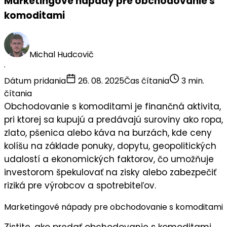
Marketingové nápady pre obchodovanie s
komoditami
Michal Hudcovič
·
Dátum pridania
26. 08. 2025
Čas čítania
3 min.
čítania
Obchodovanie s komoditami je finančná aktivita,
pri ktorej sa kupujú a predávajú suroviny ako ropa,
zlato, pšenica alebo káva na burzách, kde ceny
kolíšu na základe ponuky, dopytu, geopolitických
udalostí a ekonomických faktorov, čo umožňuje
investorom špekulovať na zisky alebo zabezpečiť
riziká pre výrobcov a spotrebiteľov.
Marketingové nápady pre obchodovanie s komoditami
Zistite, ako predať obchodovanie s komoditami