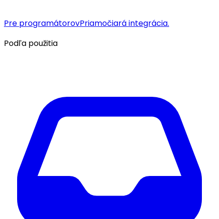
Pre programátorov
Priamočiará integrácia.
Podľa použitia