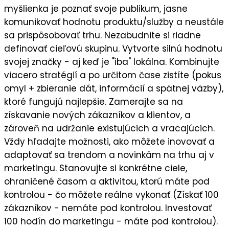
myšlienka je
poznať svoje publikum
, jasne
komunikovať
hodnotu
produktu/služby a neustále
sa prispôsobovať trhu. Nezabudnite si riadne
definovať cieľovú skupinu
. Vytvorte silnú
hodnotu
svojej značky
- aj keď je "iba" lokálna. Kombinujte
viacero stratégií a po určitom čase zistíte (pokus
omyl + zbieranie dát, informácií a spätnej väzby),
ktoré fungujú najlepšie
. Zamerajte sa na
získavanie nových zákazníkov a klientov
, a
zároveň na
udržanie existujúcich a vracajúcich
.
Vždy hľadajte možnosti, ako môžete
inovovať a
adaptovať sa trendom a novinkám
na trhu aj v
marketingu. Stanovujte si
konkrétne ciele
,
ohraničené časom a aktivitou, ktorú máte pod
kontrolou - čo môžete reálne vykonať (Získať 100
zákazníkov - nemáte pod kontrolou. Investovať
100 hodín do marketingu - máte pod kontrolou).