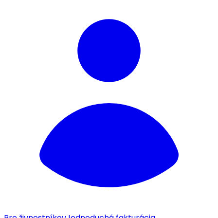
Pre živnostníkov
Jednoduchá fakturácia.