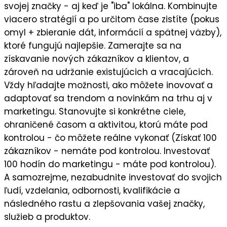
svojej značky
- aj keď je "iba" lokálna. Kombinujte
viacero stratégií a po určitom čase zistíte (pokus
omyl + zbieranie dát, informácií a spätnej väzby),
ktoré fungujú najlepšie
. Zamerajte sa na
získavanie nových zákazníkov a klientov
, a
zároveň na
udržanie existujúcich a vracajúcich
.
Vždy hľadajte možnosti, ako môžete
inovovať a
adaptovať sa trendom a novinkám
na trhu aj v
marketingu. Stanovujte si
konkrétne ciele
,
ohraničené časom a aktivitou, ktorú máte pod
kontrolou - čo môžete reálne vykonať (Získať 100
zákazníkov - nemáte pod kontrolou. Investovať
100 hodín do marketingu - máte pod kontrolou).
A samozrejme, nezabudnite
investovať do svojich
ľudí,
vzdelania, odbornosti, kvalifikácie a
následného
rastu a zlepšovania vašej značky,
služieb a produktov.