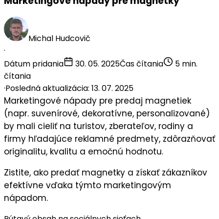
Marketingové nápady pre magnetky
Michal Hudcovič
·
Dátum pridania
30. 05. 2025
Čas čítania
5 min.
čítania
·
Posledná aktualizácia: 13. 07. 2025
Marketingové nápady pre
predaj magnetiek
(napr. suvenírové, dekoratívne, personalizované)
by mali cieliť na
turistov
,
zberateľov
,
rodiny
a
firmy hľadajúce reklamné predmety
, zdôrazňovať
originalitu
,
kvalitu
a
emočnú hodnotu
.
Zistite, ako predať magnetky a získať zákazníkov
efektívne vďaka týmto marketingovým
nápadom.
Pútavý obsah na sociálnych sieťach