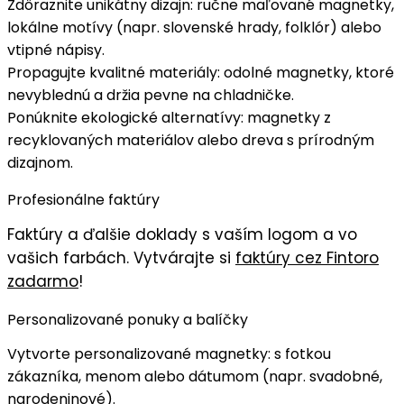
Zdôraznite
unikátny dizajn
: ručne maľované magnetky,
lokálne motívy (napr. slovenské hrady, folklór) alebo
vtipné nápisy.
Propagujte
kvalitné materiály
: odolné magnetky, ktoré
nevyblednú a držia pevne na chladničke.
Ponúknite
ekologické alternatívy
: magnetky z
recyklovaných materiálov alebo dreva s prírodným
dizajnom.
Profesionálne faktúry
Faktúry
a ďalšie doklady s
vaším logom
a vo
vašich farbách
. Vytvárajte si
faktúry cez Fintoro
zadarmo
!
Personalizované ponuky a balíčky
Vytvorte
personalizované magnetky
: s fotkou
zákazníka, menom alebo dátumom (napr. svadobné,
narodeninové).