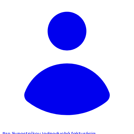
Pre živnostníkov
Jednoduchá fakturácia.