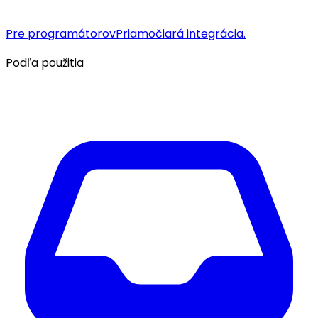
Pre programátorov
Priamočiará integrácia.
Podľa použitia