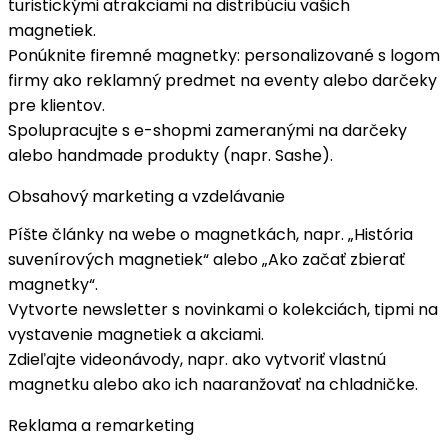
turistickými atrakciami na distribúciu vašich
magnetiek.
Ponúknite
firemné magnetky
: personalizované s logom
firmy ako reklamný predmet na eventy alebo darčeky
pre klientov.
Spolupracujte s
e-shopmi
zameranými na darčeky
alebo handmade produkty (napr. Sashe).
Obsahový marketing a vzdelávanie
Píšte
články
na webe o magnetkách, napr. „História
suvenírových magnetiek“ alebo „Ako začať zbierať
magnetky“.
Vytvorte
newsletter
s novinkami o kolekciách, tipmi na
vystavenie magnetiek a akciami.
Zdieľajte
videonávody
, napr. ako vytvoriť vlastnú
magnetku alebo ako ich naaranžovať na chladničke.
Reklama a remarketing