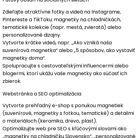
Zdieľajte
atraktívne fotky a videá
na Instagrame,
Pintereste a TikToku: magnetky na chladničkách,
tematické kolekcie (napr. mestá, zvieratá) alebo
personalizované dizajny.
Vytvorte
krátke videá
, napr. „
Ako vzniká naša
suvenírová magnetka
“ alebo „5 spôsobov, ako vystaviť
magnetky doma“.
Spolupracujte s
cestovateľskými influencermi
alebo
blogermi, ktorí ukážu vaše magnetky ako súčasť ich
zbierok.
Webstránka a SEO optimalizácia
Vytvorte
prehľadný e-shop
s ponukou magnetiek
(suvenírové, magnetky s fotkou, tematické) a detailmi
o materiáloch (keramika, drevo, plast).
Optimalizujte web pre SEO s kľúčovými slovami ako
„
magnetky na chladničku Slovensko
“, „personalizované