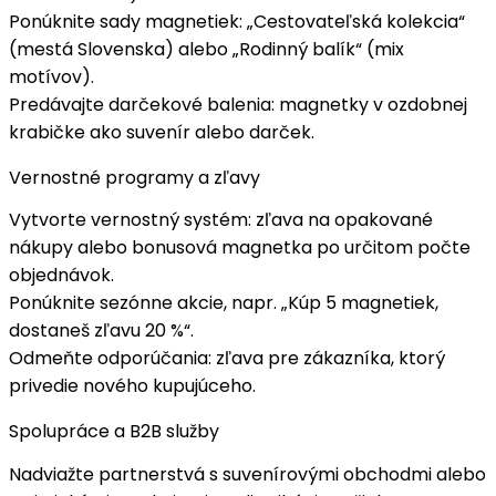
Ponúknite
sady magnetiek
: „Cestovateľská kolekcia“
(mestá Slovenska) alebo „Rodinný balík“ (mix
motívov).
Predávajte
darčekové balenia
: magnetky v ozdobnej
krabičke ako suvenír alebo darček.
Vernostné programy a zľavy
Vytvorte
vernostný systém
: zľava na opakované
nákupy alebo bonusová magnetka po určitom počte
objednávok.
Ponúknite
sezónne akcie
, napr. „
Kúp 5 magnetiek,
dostaneš zľavu 20 %
“.
Odmeňte
odporúčania
: zľava pre zákazníka, ktorý
privedie nového kupujúceho.
Spolupráce a B2B služby
Nadviažte partnerstvá s
suvenírovými obchodmi
alebo