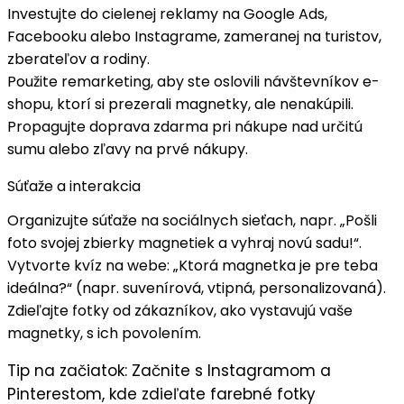
Investujte do
cielenej reklamy
na Google Ads,
Facebooku alebo Instagrame, zameranej na turistov,
zberateľov a rodiny.
Použite
remarketing
, aby ste oslovili návštevníkov e-
shopu, ktorí si prezerali magnetky, ale nenakúpili.
Propagujte
doprava zdarma
pri nákupe nad určitú
sumu alebo zľavy na prvé nákupy.
Súťaže a interakcia
Organizujte
súťaže
na sociálnych sieťach, napr. „Pošli
foto svojej zbierky magnetiek a vyhraj novú sadu!“.
Vytvorte kvíz na webe: „
Ktorá magnetka je pre teba
ideálna?
“ (napr. suvenírová, vtipná, personalizovaná).
Zdieľajte
fotky od zákazníkov
, ako vystavujú vaše
magnetky, s ich povolením.
Tip na začiatok:
Začnite s
Instagramom
a
Pinterestom
, kde zdieľate farebné fotky