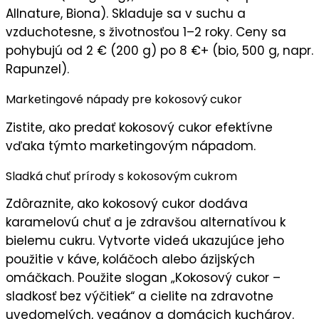
Allnature, Biona). Skladuje sa v
suchu a
vzduchotesne
, s životnosťou 1–2 roky. Ceny sa
pohybujú od 2 € (200 g) po 8 €+ (bio, 500 g, napr.
Rapunzel).
Marketingové nápady pre kokosový cukor
Zistite, ako predať kokosový cukor efektívne
vďaka týmto marketingovým nápadom.
Sladká chuť prírody s kokosovým cukrom
Zdôraznite, ako kokosový cukor
dodáva
karamelovú chuť
a je zdravšou alternatívou k
bielemu cukru. Vytvorte videá ukazujúce jeho
použitie v káve, koláčoch alebo ázijských
omáčkach. Použite slogan „
Kokosový cukor –
sladkosť bez výčitiek
“ a cielite na
zdravotne
uvedomelých
,
vegánov
a
domácich kuchárov
.