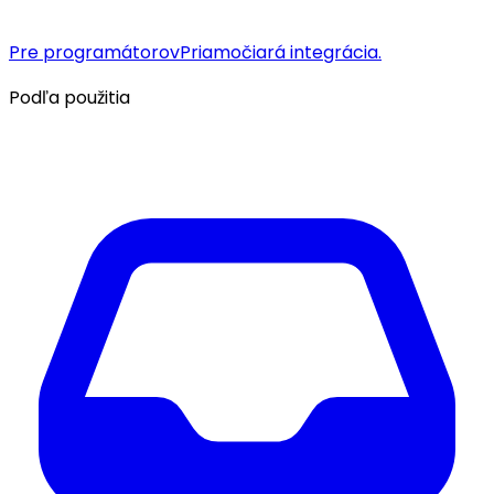
Pre programátorov
Priamočiará integrácia.
Podľa použitia