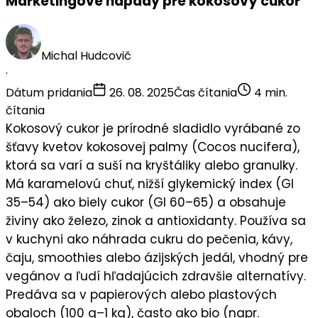
Marketingové nápady pre kokosový cukor
Michal Hudcovič
·
Dátum pridania
26. 08. 2025
Čas čítania
4 min.
čítania
Kokosový cukor
je
prírodné sladidlo
vyrábané zo
šťavy kvetov kokosovej palmy (Cocos nucifera),
ktorá sa varí a suší na kryštáliky alebo granulky.
Má karamelovú chuť, nižší glykemický index (GI
35–54) ako biely cukor (GI 60–65) a obsahuje
živiny ako železo, zinok a antioxidanty. Používa sa
v
kuchyni
ako náhrada cukru do pečenia, kávy,
čaju, smoothies alebo ázijských jedál, vhodný pre
vegánov
a ľudí hľadajúcich zdravšie alternatívy.
Predáva sa v
papierových alebo plastových
obaloch
(100 g–1 kg), často ako
bio
(napr.