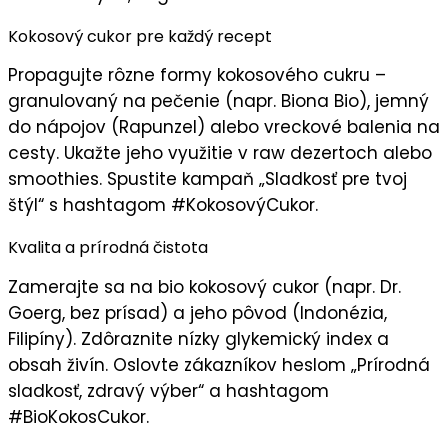
Kokosový cukor pre každý recept
Propagujte
rôzne formy kokosového cukru
–
granulovaný na pečenie (napr. Biona Bio), jemný
do nápojov (Rapunzel) alebo vreckové balenia na
cesty. Ukažte jeho využitie v raw dezertoch alebo
smoothies. Spustite kampaň „
Sladkosť pre tvoj
štýl
“ s hashtagom #KokosovýCukor.
Kvalita a prírodná čistota
Zamerajte sa na
bio kokosový cukor
(napr. Dr.
Goerg, bez prísad) a jeho pôvod (Indonézia,
Filipíny). Zdôraznite nízky glykemický index a
obsah živín. Oslovte zákazníkov heslom „
Prírodná
sladkosť, zdravý výber
“ a hashtagom
#BioKokosCukor.