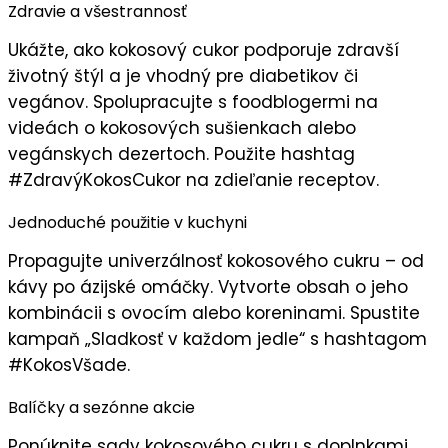
Zdravie a všestrannosť
Ukážte, ako kokosový cukor
podporuje zdravší
životný štýl
a je vhodný pre diabetikov či
vegánov. Spolupracujte s foodblogermi na
videách o kokosových sušienkach alebo
vegánskych dezertoch. Použite hashtag
#ZdravýKokosCukor na zdieľanie receptov.
Jednoduché použitie v kuchyni
Propagujte
univerzálnosť kokosového cukru
– od
kávy po ázijské omáčky. Vytvorte obsah o jeho
kombinácii s ovocím alebo koreninami. Spustite
kampaň „
Sladkosť v každom jedle
“ s hashtagom
#KokosVšade.
Balíčky a sezónne akcie
Ponúknite
sady kokosového cukru
s doplnkami