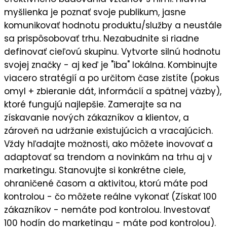
myšlienka je
poznať svoje publikum
, jasne
komunikovať
hodnotu
produktu/služby a neustále
sa prispôsobovať trhu. Nezabudnite si riadne
definovať cieľovú skupinu
. Vytvorte silnú
hodnotu
svojej značky
- aj keď je "iba" lokálna. Kombinujte
viacero stratégií a po určitom čase zistíte (pokus
omyl + zbieranie dát, informácií a spätnej väzby),
ktoré fungujú najlepšie
. Zamerajte sa na
získavanie nových zákazníkov a klientov
, a
zároveň na
udržanie existujúcich a vracajúcich
.
Vždy hľadajte možnosti, ako môžete
inovovať a
adaptovať sa trendom a novinkám
na trhu aj v
marketingu. Stanovujte si
konkrétne ciele
,
ohraničené časom a aktivitou, ktorú máte pod
kontrolou - čo môžete reálne vykonať (Získať 100
zákazníkov - nemáte pod kontrolou. Investovať
100 hodín do marketingu - máte pod kontrolou).