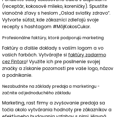
(receptár, kokosové mlieko, koreničky). Spustite
vianočné zľavy
s heslom „
Oslad sviatky zdravo
“.
Vytvorte súťaž, kde zákazníci zdieľajú svoje
recepty s hashtagom #MôjKokosCukor.
Profesionálne faktúry, ktoré podporujú marketing
Faktúry
a ďalšie doklady s
vaším logom
a vo
vašich farbách
. Vytvárajte si
faktúry zadarmo
cez Fintoro
! Využite ich pre posilnenie svojej
značky a získanie pozornosti pre vaše logo, názov
a podnikanie.
Nezabudnite na základy predaja a marketingu -
začnite od jednoduchého základu
Marketing, rast firmy a zvyšovanie predaja sa
točia okolo vytvárania hodnoty pre zákazníkov a
efektívneho budovania vzťahov s nimi. Hlavná