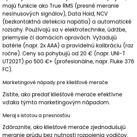
majú funkcie ako
True RMS
(presné meranie
nesínusových signálov),
Data Hold
,
NCV
(bezkontaktná detekcia napätia) a automatické
rozsahy. Používajú sa v
elektrotechnike
,
údržbe
,
priemysle
či
domácich opravách
. Vyžadujú
batérie (napr. 2x AAA) a pravidelnú kalibráciu (raz
ročne). Ceny sa pohybujú od 20 € (napr. UNI-T
UT202T) po 500 €+ (profesionálne, napr. Fluke 376
FC).
Marketingové nápady pre
kliešťové merače
Zistite, ako predať kliešťové merače efektívne
vďaka týmto marketingovým nápadom.
Meraj s istotou a presnosťou
Zdôraznite, ako kliešťové merače
zjednodušujú
meranie prúdu
bez nutnosti rozpojenia vodičov.