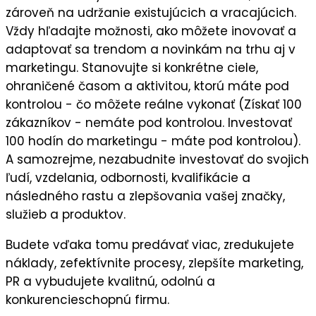
zároveň na
udržanie existujúcich a vracajúcich
.
Vždy hľadajte možnosti, ako môžete
inovovať a
adaptovať sa trendom a novinkám
na trhu aj v
marketingu. Stanovujte si
konkrétne ciele
,
ohraničené časom a aktivitou, ktorú máte pod
kontrolou - čo môžete reálne vykonať (Získať 100
zákazníkov - nemáte pod kontrolou. Investovať
100 hodín do marketingu - máte pod kontrolou).
A samozrejme, nezabudnite
investovať do svojich
ľudí,
vzdelania, odbornosti, kvalifikácie a
následného
rastu a zlepšovania vašej značky,
služieb a produktov.
Budete vďaka tomu predávať viac, zredukujete
náklady, zefektívnite procesy, zlepšíte marketing,
PR a vybudujete kvalitnú, odolnú a
konkurencieschopnú firmu.