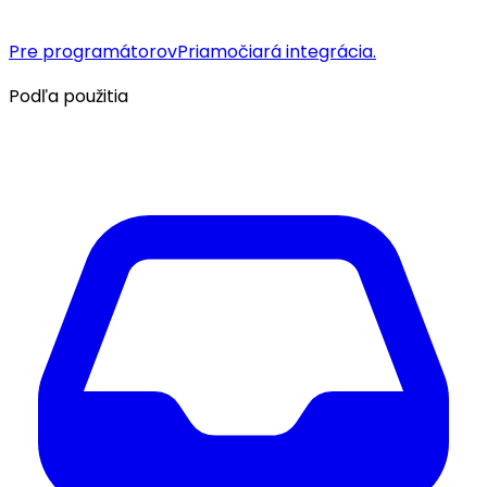
Pre programátorov
Priamočiará integrácia.
Podľa použitia