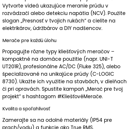
Vytvorte videá ukazujúce meranie prúdu v
rozvádzači alebo detekciu napätia (NCV). Použite
slogan „
Presnosť v tvojich rukách
“ a cielite na
elektrikárov
,
údržbárov
a
DIY nadšencov
.
Merače pre každú úlohu
Propagujte
rôzne typy kliešťových meračov
–
kompaktné na domáce použitie (napr. UNI-T
UT201R), profesionálne AC/DC (Fluke 325), alebo
špecializované na unikajúce prúdy (C-LOGIC
8730). Ukažte ich využitie na stavbách, v dielňach
či pri opravách. Spustite kampaň „
Merač pre tvoj
projekt
“ s hashtagom #KliešťovéMerače.
Kvalita a spoľahlivosť
Zamerajte sa na
odolné materiály
(IP54 pre
prach/vodu) a funkcie ako True RMS,