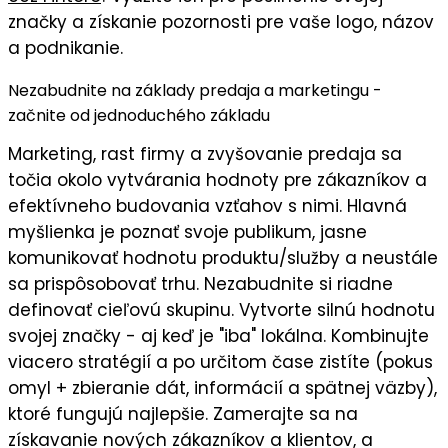
značky a získanie pozornosti pre vaše logo, názov
a podnikanie.
Nezabudnite na základy predaja a marketingu -
začnite od jednoduchého základu
Marketing, rast firmy a zvyšovanie predaja sa
točia okolo vytvárania hodnoty pre zákazníkov a
efektívneho budovania vzťahov s nimi. Hlavná
myšlienka je
poznať svoje publikum
, jasne
komunikovať
hodnotu
produktu/služby a neustále
sa prispôsobovať trhu. Nezabudnite si riadne
definovať cieľovú skupinu
. Vytvorte silnú
hodnotu
svojej značky
- aj keď je "iba" lokálna. Kombinujte
viacero stratégií a po určitom čase zistíte (pokus
omyl + zbieranie dát, informácií a spätnej väzby),
ktoré fungujú najlepšie
. Zamerajte sa na
získavanie nových zákazníkov a klientov
, a