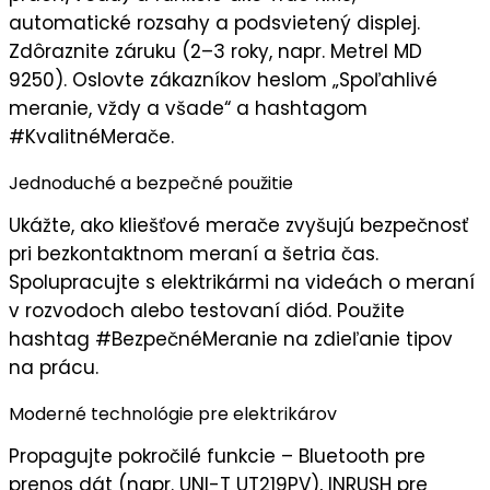
automatické rozsahy a podsvietený displej.
Zdôraznite záruku (2–3 roky, napr. Metrel MD
9250). Oslovte zákazníkov heslom „
Spoľahlivé
meranie, vždy a všade
“ a hashtagom
#KvalitnéMerače.
Jednoduché a bezpečné použitie
Ukážte, ako kliešťové merače
zvyšujú bezpečnosť
pri bezkontaktnom meraní a šetria čas.
Spolupracujte s elektrikármi na videách o meraní
v rozvodoch alebo testovaní diód. Použite
hashtag #BezpečnéMeranie na zdieľanie tipov
na prácu.
Moderné technológie pre elektrikárov
Propagujte
pokročilé funkcie
– Bluetooth pre
prenos dát (napr. UNI-T UT219PV), INRUSH pre