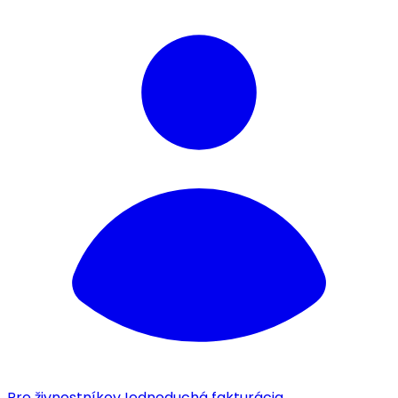
Pre živnostníkov
Jednoduchá fakturácia.