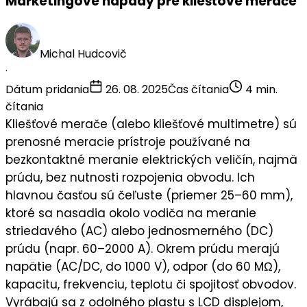
Marketingové nápady pre kliešťové merače
Michal Hudcovič
·
Dátum pridania
26. 08. 2025
Čas čítania
4 min.
čítania
Kliešťové merače
(alebo kliešťové multimetre) sú
prenosné meracie prístroje
používané na
bezkontaktné meranie elektrických veličín
, najmä
prúdu, bez nutnosti rozpojenia obvodu. Ich
hlavnou časťou sú
čeľuste
(priemer 25–60 mm),
ktoré sa nasadia okolo vodiča na meranie
striedavého (AC)
alebo
jednosmerného (DC)
prúdu
(napr. 60–2000 A). Okrem prúdu merajú
napätie
(AC/DC, do 1000 V),
odpor
(do 60 MΩ),
kapacitu
,
frekvenciu
,
teplotu
či
spojitosť obvodov
.
Vyrábajú sa z odolného plastu s LCD displejom,