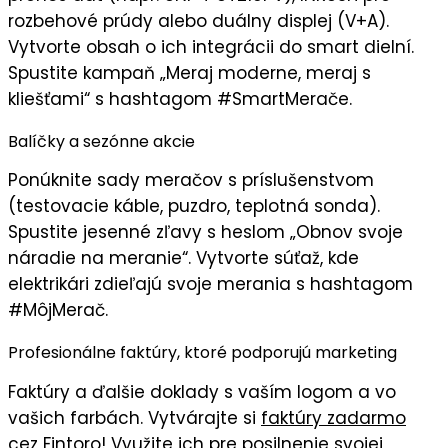
rozbehové prúdy alebo duálny displej (V+A).
Vytvorte obsah o ich integrácii do smart dielní.
Spustite kampaň „
Meraj moderne, meraj s
kliešťami
“ s hashtagom #SmartMerače.
Balíčky a sezónne akcie
Ponúknite
sady meračov
s príslušenstvom
(testovacie káble, puzdro, teplotná sonda).
Spustite
jesenné zľavy
s heslom „
Obnov svoje
náradie na meranie
“. Vytvorte súťaž, kde
elektrikári zdieľajú svoje merania s hashtagom
#MôjMerač.
Profesionálne faktúry, ktoré podporujú marketing
Faktúry
a ďalšie doklady s
vaším logom
a vo
vašich farbách
. Vytvárajte si
faktúry zadarmo
cez Fintoro
! Využite ich pre posilnenie svojej