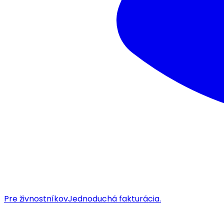
Pre živnostníkov
Jednoduchá fakturácia.