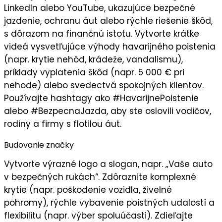
LinkedIn alebo YouTube, ukazujúce bezpečné
jazdenie, ochranu áut alebo rýchle riešenie škôd,
s dôrazom na finančnú istotu. Vytvorte
krátke
videá
vysvetľujúce výhody havarijného poistenia
(napr. krytie nehôd, krádeže, vandalismu),
príklady vyplatenia škôd (napr. 5 000 € pri
nehode) alebo svedectvá spokojných klientov.
Používajte hashtagy ako #HavarijnePoistenie
alebo #BezpecnaJazda, aby ste oslovili
vodičov,
rodiny a firmy s flotilou áut
.
Budovanie značky
Vytvorte
výrazné logo
a slogan, napr. „
Vaše auto
v bezpečných rukách
“. Zdôraznite
komplexné
krytie
(napr. poškodenie vozidla, živelné
pohromy), rýchle vybavenie poistných udalostí a
flexibilitu (napr. výber spoluúčasti). Zdieľajte