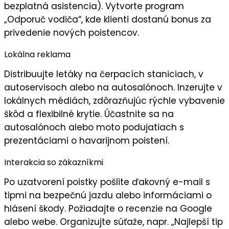
bezplatná asistencia). Vytvorte program
„
Odporuč vodiča
“, kde klienti dostanú bonus za
privedenie nových poistencov.
Lokálna reklama
Distribuujte
letáky
na čerpacích staniciach, v
autoservisoch alebo na autosalónoch. Inzerujte v
lokálnych médiách, zdôrazňujúc
rýchle vybavenie
škôd
a
flexibilné krytie
. Účastnite sa na
autosalónoch alebo moto podujatiach s
prezentáciami o havarijnom poistení.
Interakcia so zákazníkmi
Po uzatvorení poistky pošlite
ďakovný e-mail
s
tipmi na bezpečnú jazdu alebo informáciami o
hlásení škody. Požiadajte o
recenzie
na Google
alebo webe. Organizujte súťaže, napr. „Najlepší tip