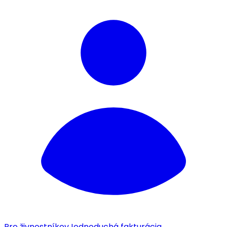
Pre živnostníkov
Jednoduchá fakturácia.