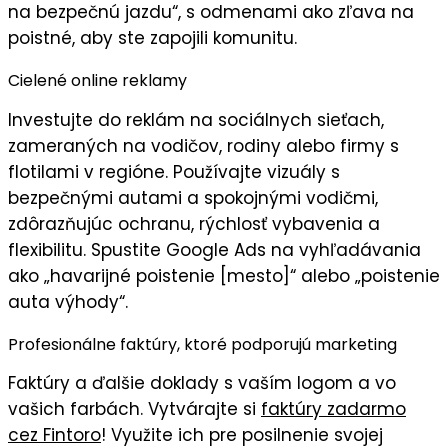
na bezpečnú jazdu“, s odmenami ako zľava na
poistné, aby ste zapojili
komunitu
.
Cielené online reklamy
Investujte do
reklám na sociálnych sieťach
,
zameraných na vodičov, rodiny alebo firmy s
flotilami v regióne. Používajte
vizuály
s
bezpečnými autami a spokojnými vodičmi,
zdôrazňujúc
ochranu, rýchlosť vybavenia
a
flexibilitu
. Spustite Google Ads na vyhľadávania
ako „havarijné poistenie [mesto]“ alebo „poistenie
auta výhody“.
Profesionálne faktúry, ktoré podporujú marketing
Faktúry
a ďalšie doklady s
vaším logom
a vo
vašich farbách
. Vytvárajte si
faktúry zadarmo
cez Fintoro
! Využite ich pre posilnenie svojej