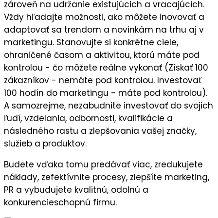
zároveň na
udržanie existujúcich a vracajúcich
.
Vždy hľadajte možnosti, ako môžete
inovovať a
adaptovať sa trendom a novinkám
na trhu aj v
marketingu. Stanovujte si
konkrétne ciele
,
ohraničené časom a aktivitou, ktorú máte pod
kontrolou - čo môžete reálne vykonať (Získať 100
zákazníkov - nemáte pod kontrolou. Investovať
100 hodín do marketingu - máte pod kontrolou).
A samozrejme, nezabudnite
investovať do svojich
ľudí,
vzdelania, odbornosti, kvalifikácie a
následného
rastu a zlepšovania vašej značky,
služieb a produktov.
Budete vďaka tomu predávať viac, zredukujete
náklady, zefektívnite procesy, zlepšíte marketing,
PR a vybudujete kvalitnú, odolnú a
konkurencieschopnú firmu.