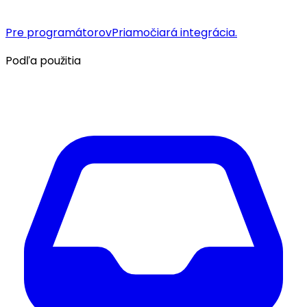
Pre programátorov
Priamočiará integrácia.
Podľa použitia