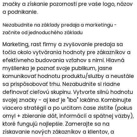
značky a získanie pozornosti pre vaše logo, názov
a podnikanie.
Nezabudnite na základy predaja a marketingu -
začnite od jednoduchého základu
Marketing, rast firmy a zvyšovanie predaja sa
točia okolo vytvárania hodnoty pre zákazníkov a
efektívneho budovania vzťahov s nimi. Hlavná
myšlienka je
poznať svoje publikum
, jasne
komunikovať
hodnotu
produktu/služby a neustále
sa prispôsobovať trhu. Nezabudnite si riadne
definovať cieľovú skupinu
. Vytvorte silnú
hodnotu
svojej značky
- aj keď je "iba" lokálna. Kombinujte
viacero stratégií a po určitom čase zistíte (pokus
omyl + zbieranie dát, informácií a spätnej väzby),
ktoré fungujú najlepšie
. Zamerajte sa na
získavanie nových zákazníkov a klientov
, a