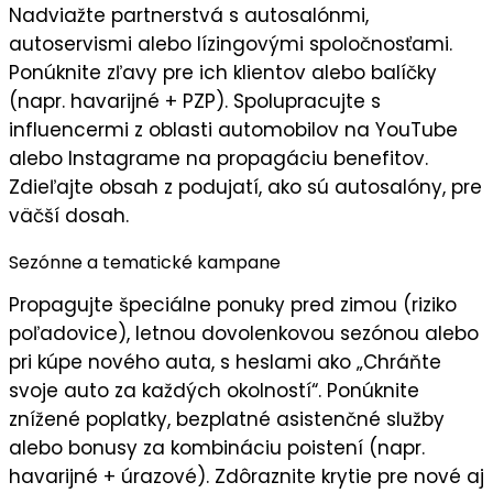
Nadviažte partnerstvá s
autosalónmi
,
autoservismi alebo lízingovými spoločnosťami.
Ponúknite
zľavy pre ich klientov
alebo balíčky
(napr. havarijné + PZP). Spolupracujte s
influencermi z oblasti automobilov na YouTube
alebo Instagrame na propagáciu benefitov.
Zdieľajte obsah z podujatí, ako sú autosalóny, pre
väčší dosah
.
Sezónne a tematické kampane
Propagujte
špeciálne ponuky
pred zimou (riziko
poľadovice), letnou dovolenkovou sezónou alebo
pri kúpe nového auta, s heslami ako „
Chráňte
svoje auto za každých okolností
“. Ponúknite
znížené poplatky, bezplatné asistenčné služby
alebo bonusy za kombináciu poistení (napr.
havarijné + úrazové). Zdôraznite krytie pre nové aj