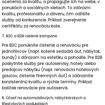
ocenenia za kvalitu, a propagujte ich na webe, v
ponukách a sociálnych sieťach. To zdôrazní
kvalitu
,
profesionalitu
a
dôveru
, čím odlíšite
služby od konkurencie. Príklad: zverejnenie
certifikátu za renováciu kože.
7. B2C a B2B cielené kampane
Pre B2C ponúknite
čistenie a renováciu pre
jednotlivcov
(napr. kožené sedadlá áut, nábytok,
bundy) s dôrazom na estetiku a pohodlie. Pre B2B
poskytnite
služby pre autoservisy, hotely alebo
predajcov nábytku
(napr. renovácia hotelových
gaučov, čistenie firemných áut) a zdôraznite
konzistentnú kvalitu
a
rýchle termíny
. Príklad:
balíček renovácie pre autoservis.
8. Účasť na automobilových, nábytkárskych a
lifestylových podujatiach