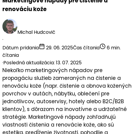
Marketingové nápady pre čistenie a
renováciu kože
Michal Hudcovič
·
Dátum pridania
29. 06. 2025
Čas čítania
6 min.
čítania
·
Posledná aktualizácia: 13. 07. 2025
Niekoľko
marketingových nápadov
pre
propagáciu služieb zameraných na
čistenie a
renováciu kože
(napr. čistenie a obnova kožených
povrchov v autách, nábytku, oblečení pre
jednotlivcov, autoservisy, hotely alebo B2C/B2B
klientov), s dôrazom na inovatívne a udržateľné
stratégie. Marketingové nápady zohľadňujú
vlastnosti čistenia a renovácie kože, ako sú
estetika, predĺženie životnosti, pohodlie a