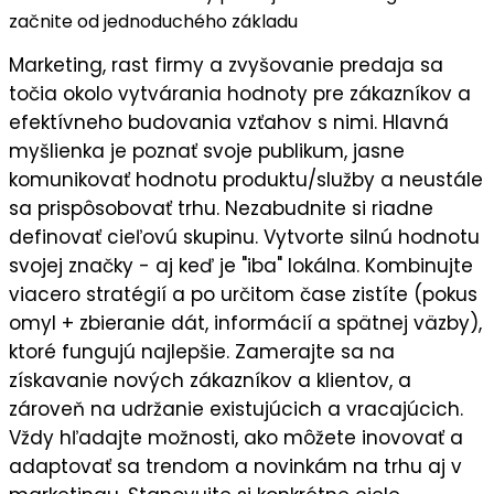
začnite od jednoduchého základu
Marketing, rast firmy a zvyšovanie predaja sa
točia okolo vytvárania hodnoty pre zákazníkov a
efektívneho budovania vzťahov s nimi. Hlavná
myšlienka je
poznať svoje publikum
, jasne
komunikovať
hodnotu
produktu/služby a neustále
sa prispôsobovať trhu. Nezabudnite si riadne
definovať cieľovú skupinu
. Vytvorte silnú
hodnotu
svojej značky
- aj keď je "iba" lokálna. Kombinujte
viacero stratégií a po určitom čase zistíte (pokus
omyl + zbieranie dát, informácií a spätnej väzby),
ktoré fungujú najlepšie
. Zamerajte sa na
získavanie nových zákazníkov a klientov
, a
zároveň na
udržanie existujúcich a vracajúcich
.
Vždy hľadajte možnosti, ako môžete
inovovať a
adaptovať sa trendom a novinkám
na trhu aj v