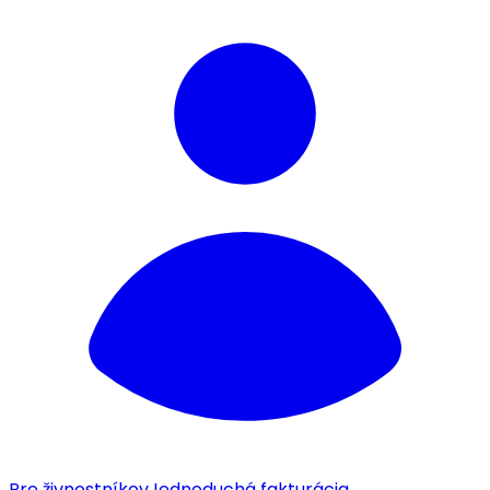
Pre živnostníkov
Jednoduchá fakturácia.