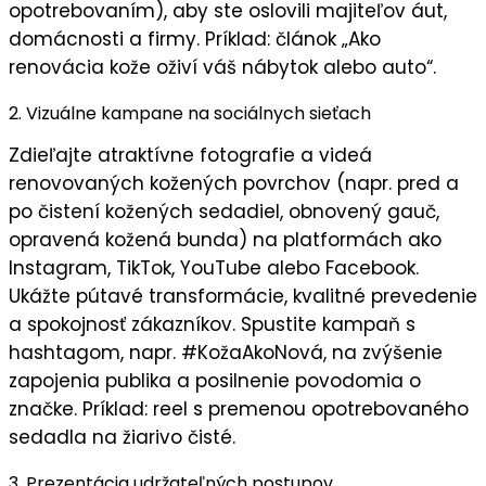
opotrebovaním), aby ste oslovili majiteľov áut,
domácnosti a firmy. Príklad: článok „Ako
renovácia kože oživí váš nábytok alebo auto“.
2. Vizuálne kampane na sociálnych sieťach
Zdieľajte
atraktívne fotografie a videá
renovovaných kožených povrchov (napr. pred a
po čistení kožených sedadiel, obnovený gauč,
opravená kožená bunda) na platformách ako
Instagram, TikTok, YouTube alebo Facebook.
Ukážte
pútavé transformácie
,
kvalitné prevedenie
a
spokojnosť zákazníkov
. Spustite kampaň s
hashtagom, napr.
#KožaAkoNová
, na zvýšenie
zapojenia publika
a posilnenie
povodomia o
značke
. Príklad: reel s premenou opotrebovaného
sedadla na žiarivo čisté.
3. Prezentácia udržateľných postupov