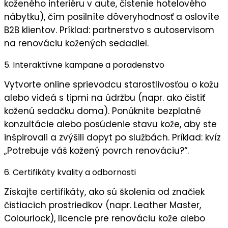
koženého interiéru v aute, čistenie hotelového
nábytku), čím posilníte
dôveryhodnosť
a oslovíte
B2B klientov. Príklad: partnerstvo s autoservisom
na renováciu kožených sedadiel.
5. Interaktívne kampane a poradenstvo
Vytvorte
online sprievodcu starostlivosťou o kožu
alebo videá s tipmi na údržbu (napr. ako čistiť
koženú sedačku doma). Ponúknite
bezplatné
konzultácie
alebo
posúdenie stavu kože
, aby ste
inšpirovali a zvýšili
dopyt po službách
. Príklad: kvíz
„Potrebuje váš kožený povrch renováciu?“.
6. Certifikáty kvality a odbornosti
Získajte
certifikáty
, ako sú školenia od značiek
čistiacich prostriedkov (napr. Leather Master,
Colourlock), licencie pre renováciu kože alebo