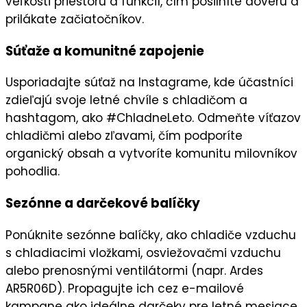
veľkosti priestoru a funkcií, čím posilníte
dôveru
a
prilákate začiatočníkov.
Súťaže a komunitné zapojenie
Usporiadajte
súťaž
na
Instagrame
, kde účastníci
zdieľajú svoje letné chvíle s chladičom a
hashtagom, ako #ChladneLeto. Odmeňte víťazov
chladičmi
alebo
zľavami
, čím podporíte
organický obsah
a vytvoríte komunitu milovníkov
pohodlia.
Sezónne a darčekové balíčky
Ponúknite
sezónne balíčky
, ako chladiče vzduchu
s chladiacimi vložkami, osviežovačmi vzduchu
alebo prenosnými ventilátormi (napr. Ardes
AR5R06D). Propagujte ich cez
e-mailové
kampane
ako
ideálne darčeky
pre letné mesiace