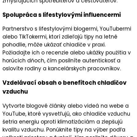
zmýšľajúcich spotrebiteľov
a cestovateľov.
Spolupráca s lifestylovými influencermi
Partnerstvo s
lifestylovými blogermi
,
YouTubermi
alebo
TikTokermi
, ktorí zdieľajú tipy na letné
pohodlie, môže ukázať chladiče v praxi.
Požiadajte ich o
recenzie
alebo ukážky použitia v
horúcich dňoch, čím posilníte
autentickosť
a
oslovíte rodiny a kancelárskych pracovníkov.
Vzdelávací obsah o benefitoch chladičov
vzduchu
Vytvorte
blogové články
alebo videá na
webe
a
YouTube
, ktoré vysvetľujú, ako chladiče vzduchu
šetria energiu oproti klimatizáciám a zlepšujú
kvalitu vzduchu. Ponúknite tipy na výber podľa