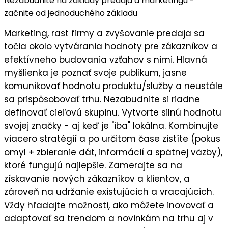
Nezabudnite na základy predaja a marketingu -
začnite od jednoduchého základu
Marketing, rast firmy a zvyšovanie predaja sa
točia okolo vytvárania hodnoty pre zákazníkov a
efektívneho budovania vzťahov s nimi. Hlavná
myšlienka je
poznať svoje publikum
, jasne
komunikovať
hodnotu
produktu/služby a neustále
sa prispôsobovať trhu. Nezabudnite si riadne
definovať cieľovú skupinu
. Vytvorte silnú
hodnotu
svojej značky
- aj keď je "iba" lokálna. Kombinujte
viacero stratégií a po určitom čase zistíte (pokus
omyl + zbieranie dát, informácií a spätnej väzby),
ktoré fungujú najlepšie
. Zamerajte sa na
získavanie nových zákazníkov a klientov
, a
zároveň na
udržanie existujúcich a vracajúcich
.
Vždy hľadajte možnosti, ako môžete
inovovať a
adaptovať sa trendom a novinkám
na trhu aj v