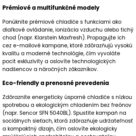
Prémiové a multifunkčné modely
Ponúknite
prémiové chladiče
s funkciami ako
diaľkové ovládanie, ionizácia vzduchu alebo tichý
chod (napr. Klarstein Maxfresh). Propagujte ich
cez
e-mailové kampane
, ktoré zdôrazňujú
vysokú
kvalitu
a moderné technológie, čím vyvoláte
pocit exkluzivity
a oslovíte technologických
nadšencov a náročných zákazníkov.
Eco-friendly a prenosné prevedenia
Zdôraznite
energeticky úsporné chladiče
s nízkou
spotrebou a ekologickým chladením bez freónov
(napr. Sencor SFN 5040BL). Spustite kampaň na
sociálnych sieťach
, ktorá zdôrazňuje
udržateľnosť
a kompaktný dizajn, čím oslovíte
ekologicky