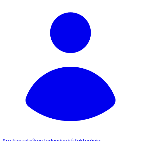
Pre živnostníkov
Jednoduchá fakturácia.