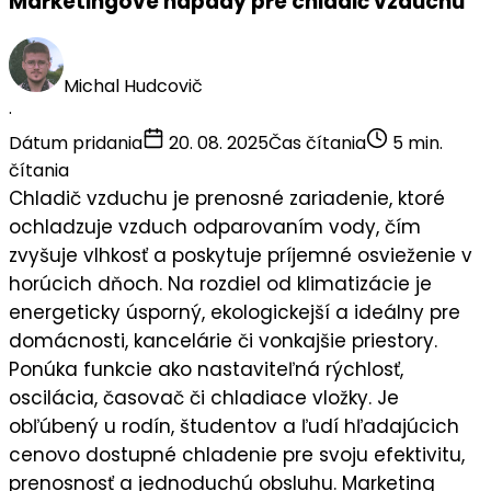
Marketingové nápady pre chladič vzduchu
Michal Hudcovič
·
Dátum pridania
20. 08. 2025
Čas čítania
5 min.
čítania
Chladič vzduchu
je prenosné zariadenie, ktoré
ochladzuje vzduch odparovaním vody, čím
zvyšuje vlhkosť a poskytuje príjemné osvieženie v
horúcich dňoch. Na rozdiel od klimatizácie je
energeticky úsporný, ekologickejší a ideálny pre
domácnosti
,
kancelárie
či vonkajšie priestory.
Ponúka funkcie ako nastaviteľná rýchlosť,
oscilácia, časovač či chladiace vložky. Je
obľúbený u
rodín
,
študentov
a ľudí hľadajúcich
cenovo dostupné chladenie pre svoju
efektivitu
,
prenosnosť
a jednoduchú obsluhu. Marketing