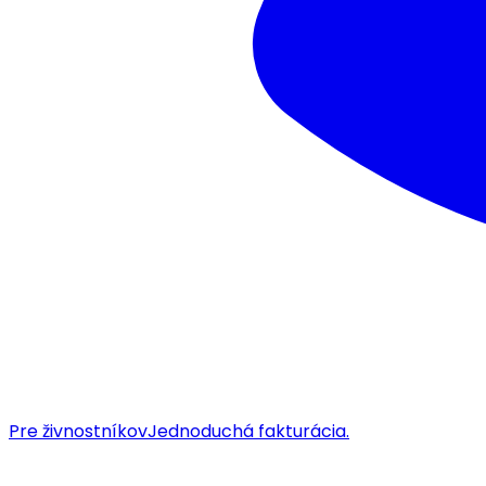
Pre živnostníkov
Jednoduchá fakturácia.