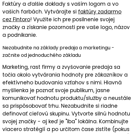
Faktúry
a ďalšie doklady s
vaším logom
a vo
vašich farbách
. Vytvárajte si
faktúry zadarmo
cez Fintoro
! Využite ich pre posilnenie svojej
značky a získanie pozornosti pre vaše logo, názov
a podnikanie.
Nezabudnite na základy predaja a marketingu -
začnite od jednoduchého základu
Marketing, rast firmy a zvyšovanie predaja sa
točia okolo vytvárania hodnoty pre zákazníkov a
efektívneho budovania vzťahov s nimi. Hlavná
myšlienka je
poznať svoje publikum
, jasne
komunikovať
hodnotu
produktu/služby a neustále
sa prispôsobovať trhu. Nezabudnite si riadne
definovať cieľovú skupinu
. Vytvorte silnú
hodnotu
svojej značky
- aj keď je "iba" lokálna. Kombinujte
viacero stratégií a po určitom čase zistíte (pokus