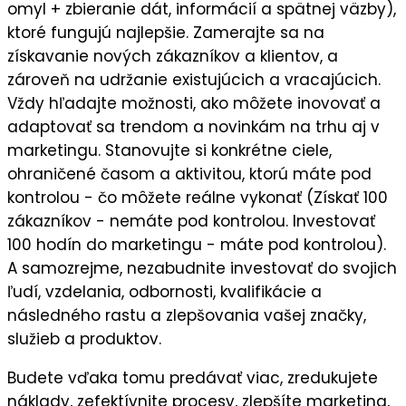
omyl + zbieranie dát, informácií a spätnej väzby),
ktoré fungujú najlepšie
. Zamerajte sa na
získavanie nových zákazníkov a klientov
, a
zároveň na
udržanie existujúcich a vracajúcich
.
Vždy hľadajte možnosti, ako môžete
inovovať a
adaptovať sa trendom a novinkám
na trhu aj v
marketingu. Stanovujte si
konkrétne ciele
,
ohraničené časom a aktivitou, ktorú máte pod
kontrolou - čo môžete reálne vykonať (Získať 100
zákazníkov - nemáte pod kontrolou. Investovať
100 hodín do marketingu - máte pod kontrolou).
A samozrejme, nezabudnite
investovať do svojich
ľudí,
vzdelania, odbornosti, kvalifikácie a
následného
rastu a zlepšovania vašej značky,
služieb a produktov.
Budete vďaka tomu predávať viac, zredukujete
náklady, zefektívnite procesy, zlepšíte marketing,