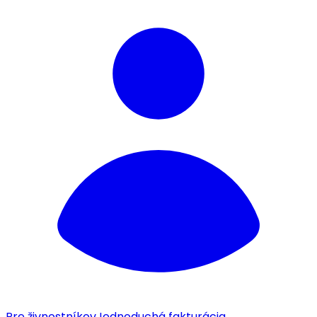
Pre živnostníkov
Jednoduchá fakturácia.