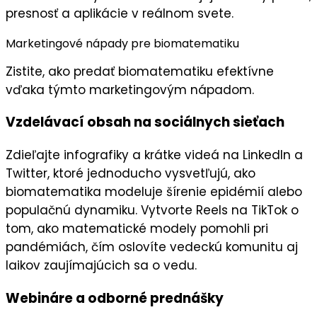
presnosť
a aplikácie v reálnom svete.
Marketingové nápady pre biomatematiku
Zistite, ako predať biomatematiku efektívne
vďaka týmto marketingovým nápadom.
Vzdelávací obsah na sociálnych sieťach
Zdieľajte
infografiky
a krátke videá na
LinkedIn
a
Twitter
, ktoré jednoducho vysvetľujú, ako
biomatematika modeluje šírenie epidémií alebo
populačnú dynamiku. Vytvorte
Reels
na
TikTok
o
tom, ako matematické modely pomohli pri
pandémiách, čím oslovíte
vedeckú komunitu
aj
laikov zaujímajúcich sa o vedu.
Webináre a odborné prednášky