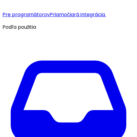
Pre programátorov
Priamočiará integrácia.
Podľa použitia