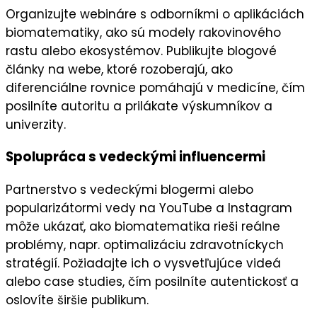
Organizujte
webináre
s odborníkmi o aplikáciách
biomatematiky, ako sú modely rakovinového
rastu alebo ekosystémov. Publikujte
blogové
články
na
webe
, ktoré rozoberajú, ako
diferenciálne rovnice pomáhajú v medicíne, čím
posilníte
autoritu
a prilákate výskumníkov a
univerzity.
Spolupráca s vedeckými influencermi
Partnerstvo s
vedeckými blogermi
alebo
popularizátormi vedy
na
YouTube
a
Instagram
môže ukázať, ako biomatematika rieši reálne
problémy, napr. optimalizáciu zdravotníckych
stratégií. Požiadajte ich o
vysvetľujúce videá
alebo case studies, čím posilníte
autentickosť
a
oslovíte širšie publikum.