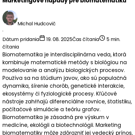
Marketingové nápady pre biomatematiku
Michal Hudcovič
·
Dátum pridania
19. 08. 2025
Čas čítania
5 min.
čítania
Biomatematika je interdisciplinárna veda, ktorá
kombinuje
matematické metódy
s biológiou na
modelovanie a analýzu biologických procesov.
Používa sa na štúdium javov, ako sú populačná
dynamika, šírenie chorôb, genetické interakcie,
ekosystémy či fyziologické procesy. Kľúčové
nástroje zahŕňajú
diferenciálne rovnice
,
štatistiku
,
počítačové simulácie
a
teóriu grafov
.
Biomatematika je zásadná pre výskum v
medicíne, ekológii a biotechnológii. Marketing
biomatematiky môže zdôrazniť jej
vedecký prínos
,