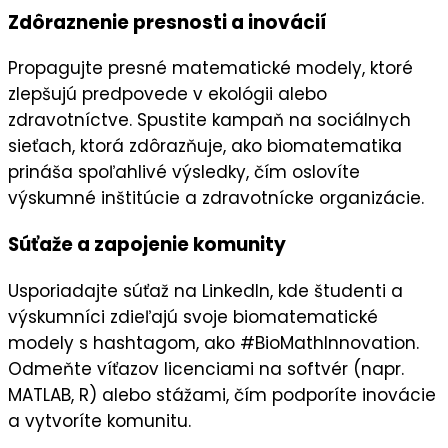
Zdôraznenie presnosti a inovácií
Propagujte
presné matematické modely
, ktoré
zlepšujú predpovede v ekológii alebo
zdravotníctve. Spustite kampaň na
sociálnych
sieťach
, ktorá zdôrazňuje, ako biomatematika
prináša
spoľahlivé výsledky
, čím oslovíte
výskumné inštitúcie
a zdravotnícke organizácie.
Súťaže a zapojenie komunity
Usporiadajte
súťaž
na
LinkedIn
, kde študenti a
výskumníci zdieľajú svoje biomatematické
modely s hashtagom, ako #BioMathInnovation.
Odmeňte víťazov
licenciami na softvér
(napr.
MATLAB, R) alebo
stážami
, čím podporíte
inovácie
a vytvoríte komunitu.