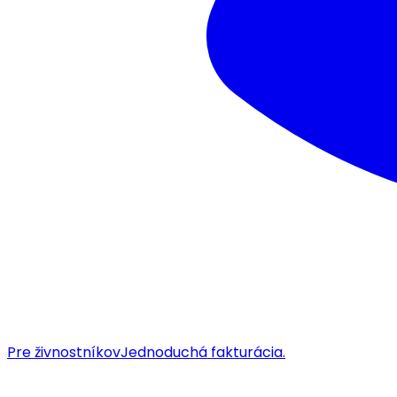
Pre živnostníkov
Jednoduchá fakturácia.