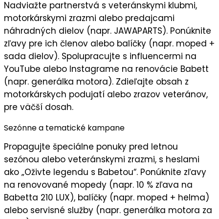
Nadviažte partnerstvá s
veteránskymi klubmi
,
motorkárskymi zrazmi alebo predajcami
náhradných dielov (napr. JAWAPARTS). Ponúknite
zľavy pre ich členov
alebo balíčky (napr. moped +
sada dielov). Spolupracujte s influencermi na
YouTube alebo Instagrame na renovácie Babett
(napr. generálka motora). Zdieľajte obsah z
motorkárskych podujatí alebo zrazov veteránov,
pre
väčší dosah
.
Sezónne a tematické kampane
Propagujte
špeciálne ponuky
pred letnou
sezónou alebo veteránskymi zrazmi, s heslami
ako „
Oživte legendu s Babetou
“. Ponúknite zľavy
na renovované mopedy (napr. 10 % zľava na
Babetta 210 LUX), balíčky (napr. moped + helma)
alebo servisné služby (napr. generálka motora za