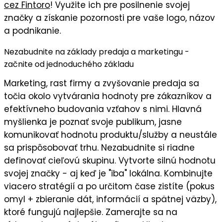
cez Fintoro
! Využite ich pre posilnenie svojej
značky a získanie pozornosti pre vaše logo, názov
a podnikanie.
Nezabudnite na základy predaja a marketingu -
začnite od jednoduchého základu
Marketing, rast firmy a zvyšovanie predaja sa
točia okolo vytvárania hodnoty pre zákazníkov a
efektívneho budovania vzťahov s nimi. Hlavná
myšlienka je
poznať svoje publikum
, jasne
komunikovať
hodnotu
produktu/služby a neustále
sa prispôsobovať trhu. Nezabudnite si riadne
definovať cieľovú skupinu
. Vytvorte silnú
hodnotu
svojej značky
- aj keď je "iba" lokálna. Kombinujte
viacero stratégií a po určitom čase zistíte (pokus
omyl + zbieranie dát, informácií a spätnej väzby),
ktoré fungujú najlepšie
. Zamerajte sa na