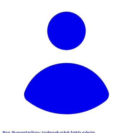
Pre živnostníkov
Jednoduchá fakturácia.