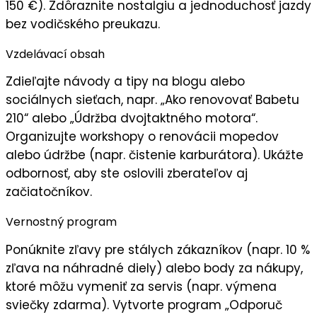
150 €). Zdôraznite nostalgiu a jednoduchosť jazdy
bez vodičského preukazu.
Vzdelávací obsah
Zdieľajte
návody a tipy
na blogu alebo
sociálnych sieťach, napr. „Ako renovovať Babetu
210“ alebo „Údržba dvojtaktného motora“.
Organizujte
workshopy
o renovácii mopedov
alebo údržbe (napr. čistenie karburátora). Ukážte
odbornosť
, aby ste oslovili zberateľov aj
začiatočníkov.
Vernostný program
Ponúknite
zľavy pre stálych zákazníkov
(napr. 10 %
zľava na náhradné diely) alebo body za nákupy,
ktoré môžu vymeniť za servis (napr. výmena
sviečky zdarma). Vytvorte program „
Odporuč