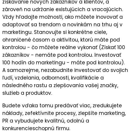
získavanie nových zákazníkov a klientov
, a
zároveň na
udržanie existujúcich a vracajúcich
.
Vždy hľadajte možnosti, ako môžete
inovovať a
adaptovať sa trendom a novinkám
na trhu aj v
marketingu. Stanovujte si
konkrétne ciele
,
ohraničené časom a aktivitou, ktorú máte pod
kontrolou - čo môžete reálne vykonať (Získať 100
zákazníkov - nemáte pod kontrolou. Investovať
100 hodín do marketingu - máte pod kontrolou).
A samozrejme, nezabudnite
investovať do svojich
ľudí,
vzdelania, odbornosti, kvalifikácie a
následného
rastu a zlepšovania vašej značky,
služieb a produktov.
Budete vďaka tomu predávať viac, zredukujete
náklady, zefektívnite procesy, zlepšíte marketing,
PR a vybudujete kvalitnú, odolnú a
konkurencieschopnú firmu.