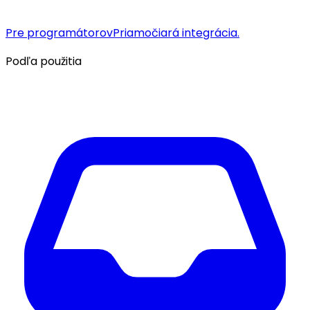
Pre programátorov
Priamočiará integrácia.
Podľa použitia