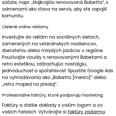
súťaže, napr. „Najkrajšia renovovaná Babetta“, s
odmenami ako zľava na servis, aby ste zapojili
komunitu
.
Cielené online reklamy
Investujte do
reklám na sociálnych sieťach
,
zameraných na veteránskych nadšencov,
zberateľov alebo mladých jazdcov v regióne.
Používajte
vizuály
s renovovanými Babetami a
retro estetikou, zdôrazňujúc
nostalgiu,
jednoduchosť
a
spoľahlivosť
. Spustite Google Ads
na vyhľadávania ako „Babetta [mesto]“ alebo
„retro moped na predaj“.
Profesionálne faktúry, ktoré podporujú marketing
Faktúry
a ďalšie doklady s
vaším logom
a vo
vašich farbách
. Vytvárajte si
faktúry zadarmo