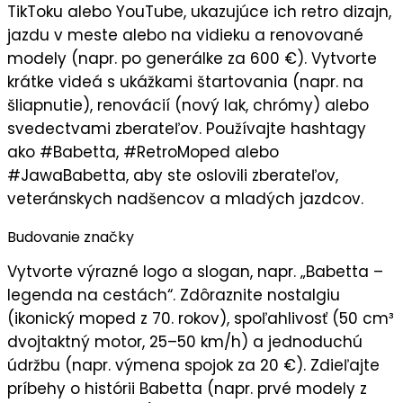
TikToku alebo YouTube, ukazujúce ich retro dizajn,
jazdu v meste alebo na vidieku a renovované
modely (napr. po generálke za 600 €). Vytvorte
krátke videá
s ukážkami štartovania (napr. na
šliapnutie), renovácií (nový lak, chrómy) alebo
svedectvami zberateľov. Používajte hashtagy
ako #Babetta, #RetroMoped alebo
#JawaBabetta, aby ste oslovili
zberateľov,
veteránskych nadšencov a mladých jazdcov
.
Budovanie značky
Vytvorte
výrazné logo
a slogan, napr. „
Babetta –
legenda na cestách
“. Zdôraznite
nostalgiu
(ikonický moped z 70. rokov), spoľahlivosť (50 cm³
dvojtaktný motor, 25–50 km/h) a jednoduchú
údržbu (napr. výmena spojok za 20 €). Zdieľajte
príbehy o histórii Babetta (napr. prvé modely z