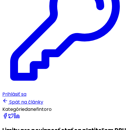
Prihlásiť sa
Spät na články
Kategórie
dane
fintoro