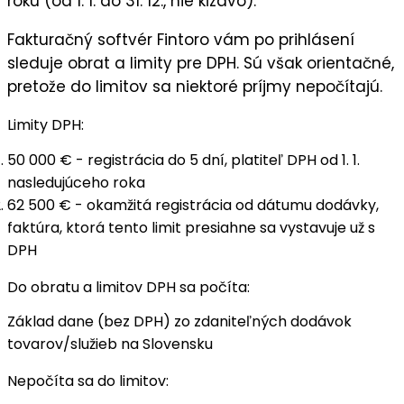
roku
(od 1. 1. do 31. 12., nie kĺzavo).
Fakturačný softvér Fintoro vám po prihlásení
sleduje obrat a limity pre DPH. Sú však orientačné,
pretože do limitov sa niektoré príjmy nepočítajú.
Limity DPH:
50 000 €
- registrácia
do 5 dní
, platiteľ DPH od
1. 1.
nasledujúceho roka
62 500 €
-
okamžitá registrácia
od dátumu dodávky,
faktúra, ktorá tento limit presiahne sa vystavuje už s
DPH
Do obratu a limitov DPH sa počíta:
Základ dane (bez DPH) zo
zdaniteľných
dodávok
tovarov/služieb
na Slovensku
Nepočíta sa do limitov: