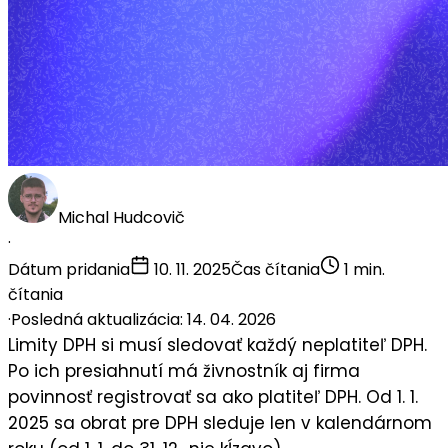
Michal Hudcovič
·
Dátum pridania
10. 11. 2025
Čas čítania
1 min.
čítania
·
Posledná aktualizácia: 14. 04. 2026
Limity DPH si musí sledovať každý neplatiteľ DPH.
Po ich presiahnutí má živnostník aj firma
povinnosť registrovať sa ako platiteľ DPH. Od
1. 1.
2025
sa obrat pre DPH sleduje
len v kalendárnom