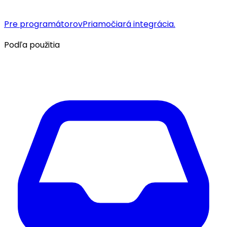
Pre programátorov
Priamočiará integrácia.
Podľa použitia