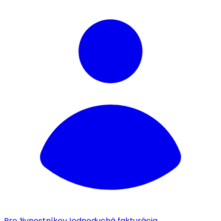
Pre živnostníkov
Jednoduchá fakturácia.