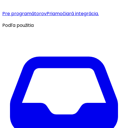
Pre programátorov
Priamočiará integrácia.
Podľa použitia