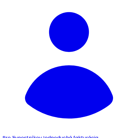
Pre živnostníkov
Jednoduchá fakturácia.