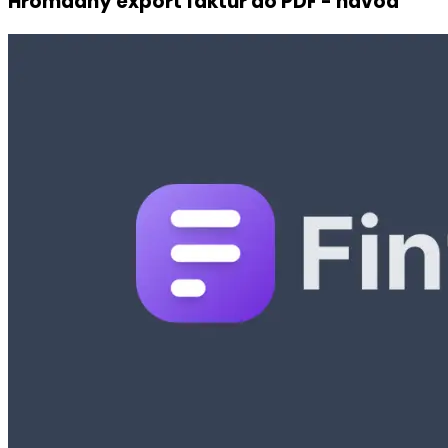
Hromadný export faktúr do PDF - návod