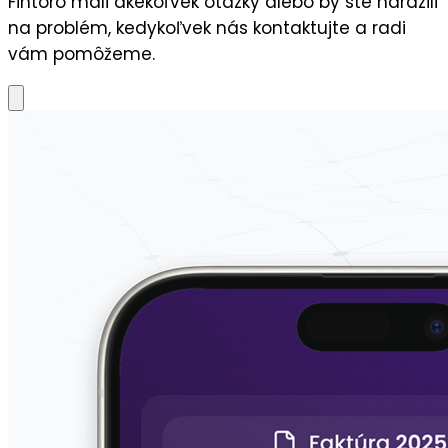
Fintoro mali akékoľvek otázky alebo by ste narazili
na problém, kedykoľvek nás kontaktujte a radi
vám pomôžeme.