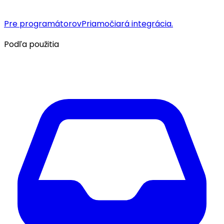
Pre programátorov
Priamočiará integrácia.
Podľa použitia