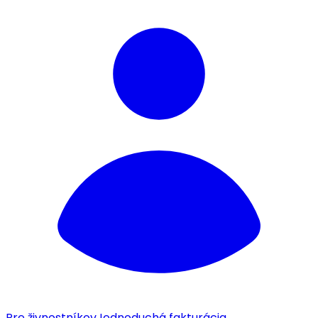
Pre živnostníkov
Jednoduchá fakturácia.