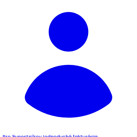
Pre živnostníkov
Jednoduchá fakturácia.