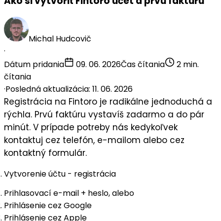
Ako si vytvoriť Fintoro účet a prvú faktúru
Michal Hudcovič
·
Dátum pridania
09. 06. 2026
Čas čítania
2 min.
čítania
·
Posledná aktualizácia: 11. 06. 2026
Registrácia na Fintoro je radikálne
jednoduchá a
rýchla
. Prvú faktúru vystavíš
zadarmo a do pár
minút
. V prípade potreby nás
kedykoľvek
kontaktuj
cez telefón, e-mailom alebo cez
kontaktný formulár.
Vytvorenie účtu - registrácia
Prihlasovací e-mail + heslo, alebo
Prihlásenie cez Google
Prihlásenie cez Apple