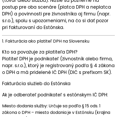
(tovar alebo služba). Nižšie sa pozrieme na
postup pre oba scenáre (platca DPH a neplatca
DPH) a povinnosti pre živnostníka aj firmu (napr.
s.r.o.), spolu s upozorneniami, na čo si dať pozor
pri fakturovaní do Estónska.
1. Fakturácia ako platiteľ DPH na Slovensku
Kto sa považuje za platiteľa DPH?
Platiteľ DPH je podnikateľ (živnostník alebo firma,
napr. s.r.o.), ktorý je registrovaný podľa § 4 zákona
o DPH a má pridelené IČ DPH (DIČ s prefixom SK).
Fakturácia služieb do Estónska
Ak je odberateľ podnikateľ s estónskym IČ DPH:
Miesto dodania služby
: Určuje sa podľa § 15 ods. 1
zákona o DPH – miesto dodania je v Estónsku (krajina