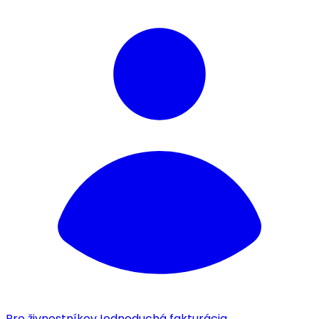
Pre živnostníkov
Jednoduchá fakturácia.