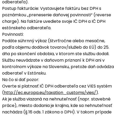
odberateľa).
Postup fakturácie
: Vystavujete faktúru
bez DPH
s
poznámkou „prenesenie daňovej povinnosti“ (reverse
charge). Na faktúre uvediete svoje IČ DPH a IČ DPH
estónskeho odberateľa.
Povinnosti
:
Podáte
súhrnný výkaz
(štvrťročne alebo mesačne,
podľa objemu dodávok tovarov/služieb do EÚ) do 25.
dňa po skončení obdobia, v ktorom ste službu dodali.
Službu
neuvádzate v daňovom priznaní k DPH
ani v
kontrolnom výkaze na Slovensku, pretože daň odvádza
odberateľ v Estónsku.
Na čo si dať pozor
:
Overte si platnosť IČ DPH odberateľa cez VIES systém
(
http://ec.europa.eu/taxation_customs/vies/
).
Ak je služba viazaná na nehnuteľnosť (napr. stavebné
práce), miesto dodania je krajina, kde sa nehnuteľnosť
nachádza (§ 16 ods. 1 zákona o DPH). V takom prípade