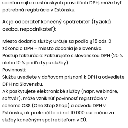
sa informujte o estónskych pravidlách DPH, môže byť
potrebná registrácia v Estónsku.
Ak je odberateľ konečný spotrebiteľ (fyzická
osoba, nepodnikateľ):
Miesto dodania služby
: Určuje sa podľa § 15 ods. 2
zákona o DPH – miesto dodania je Slovensko.
Postup fakturácie
: Fakturujete s
slovenskou DPH
(20 %
alebo 10 % podľa typu služby).
Povinnosti
:
Službu uvediete v daňovom priznaní k DPH a odvediete
DPH na Slovensku.
Ak poskytujete elektronické služby (napr. webináre,
softvér), môže vzniknúť povinnosť registrácie v
schéme OSS (One Stop Shop) a odvodu DPH v
Estónsku, ak prekročíte obrat 10 000 eur ročne za
služby konečným spotrebiteľom v EÚ.