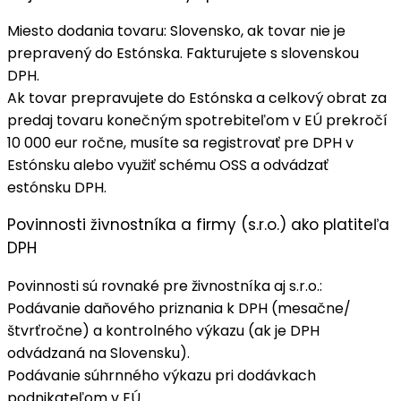
Miesto dodania tovaru
: Slovensko, ak tovar nie je
prepravený do Estónska. Fakturujete s
slovenskou
DPH
.
Ak tovar prepravujete do Estónska a celkový obrat za
predaj tovaru konečným spotrebiteľom v EÚ prekročí
10 000 eur ročne, musíte sa registrovať pre DPH v
Estónsku alebo využiť schému OSS a odvádzať
estónsku DPH.
Povinnosti živnostníka a firmy (s.r.o.) ako platiteľa
DPH
Povinnosti sú rovnaké pre živnostníka aj s.r.o.:
Podávanie
daňového priznania k DPH
(mesačne/
štvrťročne) a
kontrolného výkazu
(ak je DPH
odvádzaná na Slovensku).
Podávanie
súhrnného výkazu
pri dodávkach
podnikateľom v EÚ.