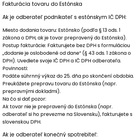
Fakturácia tovaru do Estónska
Ak je odberateľ podnikateľ s estónskym IČ DPH:
Miesto dodania tovaru
: Estónsko (podľa § 13 ods. 1
zákona o DPH, ak je tovar prepravený do Estónska).
Postup fakturácie
: Fakturujete
bez DPH
s formuláciou
„dodanie je oslobodené od dane“ (§ 43 ods. 1 zákona o
DPH). Uvediete svoje IČ DPH a IČ DPH odberateľa.
Povinnosti
:
Podáte
súhrnný výkaz
do 25. dňa po skončení obdobia.
Preukážete prepravu tovaru do Estónska (napr.
prepravnými dokladmi).
Na čo si dať pozor
:
Ak tovar nie je prepravený do Estónska (napr.
odberateľ si ho prevezme na Slovensku), fakturujete s
slovenskou DPH
.
Ak je odberateľ konečný spotrebiteľ: