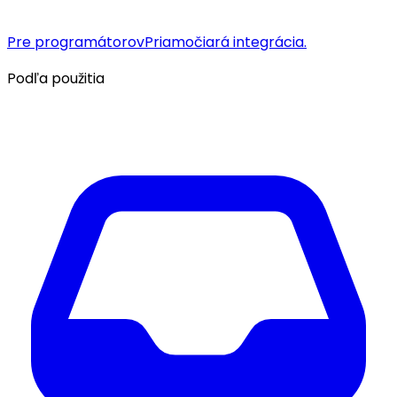
Pre programátorov
Priamočiará integrácia.
Podľa použitia