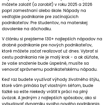
môžete založiť (
a zarobi
ť) v roku 2025 a 2026
popri zamestnaní alebo škole
.
Nápady na
vedľajšie podnikanie
pre začínajúcich
podnikateľov. Pre študentov, na materskej
dovolenke na dôchodku.
V článku si prejdeme 130+ najlepších nápadov na
drobné podnikanie pre nových podnikateľov,
ktoré môžete začať realizovať už dnes. Vybrať si
cestu podnikania nie je malý krok - a ak dúfate,
že vaše snaženie bude úspešné, musíte sa
venovať správnemu podnikateľskému nápadu.
Keď raz budete využívať výhody životného štýlu,
ktoré vám prináša byť vlastným šéfom, bude
ťažké sa ešte niekedy vrátiť k práci na plný
úväzok. A jedným z najlepších spôsobov, ako si
vybudovať dynamiku svojho nového podnikania,