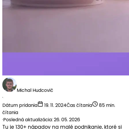
Michal Hudcovič
·
Dátum pridania
19. 11. 2024
Čas čítania
85 min.
čítania
·
Posledná aktualizácia: 26. 05. 2026
Tu je
130+ nápadov
na malé podnikanie, ktoré si