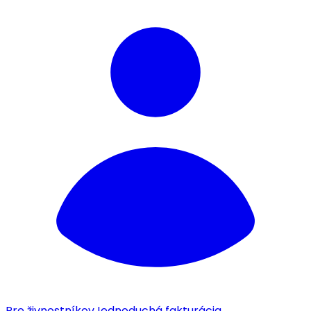
Pre živnostníkov
Jednoduchá fakturácia.