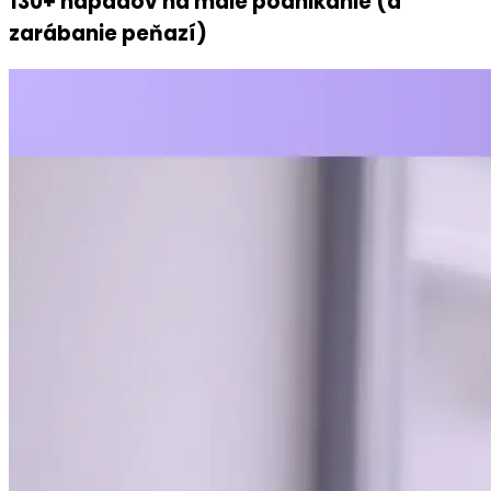
130+ nápadov na malé podnikanie (a
zarábanie peňazí)