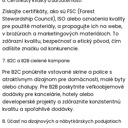
6. Certifikáty kvality a udržateľnosti
Získajte
certifikáty
, ako sú FSC (Forest
Stewardship Council), ISO alebo označenia kvality
pre použité materiály, a propagujte ich na webe,
v brožúrach a marketingových materiáloch. To
zdôrazní
kvalitu
,
bezpečnosť
a
etický pôvod
, čím
odlíšite značku od konkurencie.
7. B2C a B2B cielené kampane
Pre B2C ponúknite
vstavané skrine a police
s
atraktívnym dizajnom pre domácnosti, malé byty
alebo chalupy. Pre B2B poskytnite
veľkoobjemové
dodávky
pre kancelárie, hotely alebo
developerské projekty a zdôraznite
konzistentnú
kvalitu
a
spoľahlivé dodávky
.
8. Účasť na dizajnových a nábytkárskych podujatiach