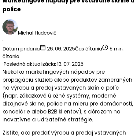
Marketingové nápady pre vstavané skrine a
police
Michal Hudcovič
·
Dátum pridania
26. 06. 2025
Čas čítania
5 min.
čítania
·
Posledná aktualizácia: 13. 07. 2025
Niekoľko
marketingových nápadov
pre
propagáciu služieb alebo produktov zameraných
na
výrobu a predaj vstavaných skríň a políc
(napr. zákazkové úložné systémy, moderné
dizajnové skrine, police na mieru pre domácnosti,
kancelárie alebo B2B klientov), s dôrazom na
inovatívne a udržateľné stratégie.
Zistite, ako predať výrobu a predaj vstavaných