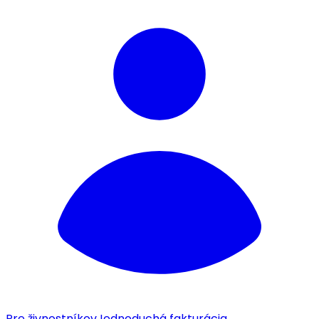
Pre živnostníkov
Jednoduchá fakturácia.