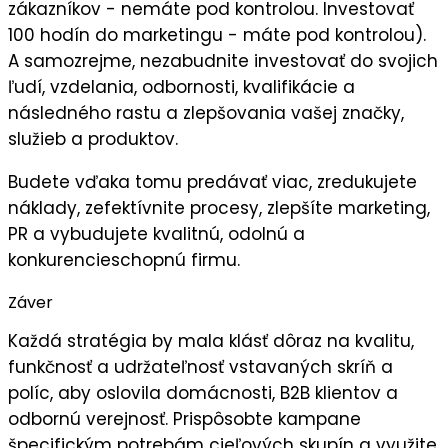
zákazníkov - nemáte pod kontrolou. Investovať
100 hodín do marketingu - máte pod kontrolou).
A samozrejme, nezabudnite
investovať do svojich
ľudí,
vzdelania, odbornosti, kvalifikácie a
následného
rastu a zlepšovania vašej značky,
služieb a produktov.
Budete vďaka tomu predávať viac, zredukujete
náklady, zefektívnite procesy, zlepšíte marketing,
PR a vybudujete kvalitnú, odolnú a
konkurencieschopnú firmu.
Záver
Každá stratégia by mala klásť dôraz na
kvalitu
,
funkčnosť
a
udržateľnosť
vstavaných skríň a
políc, aby oslovila domácnosti, B2B klientov a
odbornú verejnosť. Prispôsobte kampane
špecifickým potrebám cieľových skupín a využite