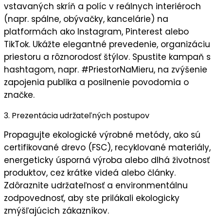
vstavaných skríň a políc v reálnych interiéroch
(napr. spálne, obývačky, kancelárie) na
platformách ako Instagram, Pinterest alebo
TikTok. Ukážte
elegantné prevedenie
,
organizáciu
priestoru
a
rôznorodosť štýlov
. Spustite kampaň s
hashtagom, napr.
#PriestorNaMieru
, na zvýšenie
zapojenia publika
a posilnenie
povodomia o
značke
.
3. Prezentácia udržateľných postupov
Propagujte
ekologické výrobné metódy
, ako sú
certifikované drevo (FSC), recyklované materiály,
energeticky úsporná výroba alebo dlhá životnosť
produktov, cez krátke videá alebo články.
Zdôraznite
udržateľnosť
a
environmentálnu
zodpovednosť
, aby ste prilákali ekologicky
zmýšľajúcich zákazníkov.