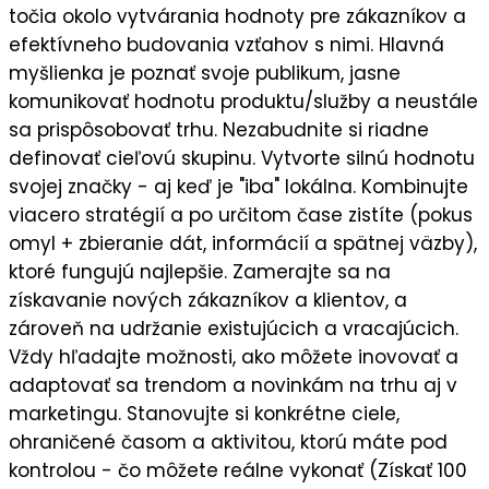
točia okolo vytvárania hodnoty pre zákazníkov a
efektívneho budovania vzťahov s nimi. Hlavná
myšlienka je
poznať svoje publikum
, jasne
komunikovať
hodnotu
produktu/služby a neustále
sa prispôsobovať trhu. Nezabudnite si riadne
definovať cieľovú skupinu
. Vytvorte silnú
hodnotu
svojej značky
- aj keď je "iba" lokálna. Kombinujte
viacero stratégií a po určitom čase zistíte (pokus
omyl + zbieranie dát, informácií a spätnej väzby),
ktoré fungujú najlepšie
. Zamerajte sa na
získavanie nových zákazníkov a klientov
, a
zároveň na
udržanie existujúcich a vracajúcich
.
Vždy hľadajte možnosti, ako môžete
inovovať a
adaptovať sa trendom a novinkám
na trhu aj v
marketingu. Stanovujte si
konkrétne ciele
,
ohraničené časom a aktivitou, ktorú máte pod
kontrolou - čo môžete reálne vykonať (Získať 100