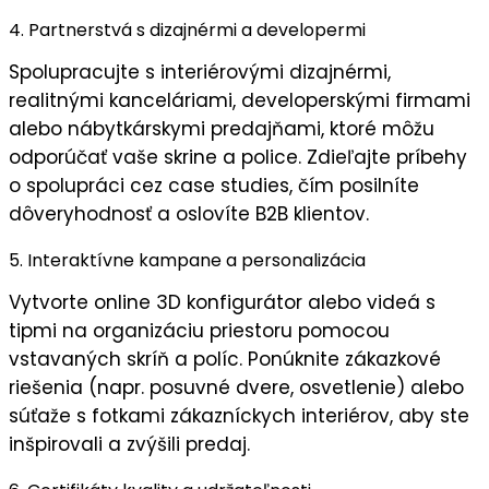
4. Partnerstvá s dizajnérmi a developermi
Spolupracujte s
interiérovými dizajnérmi
,
realitnými kanceláriami
,
developerskými firmami
alebo
nábytkárskymi predajňami
, ktoré môžu
odporúčať vaše skrine a police. Zdieľajte príbehy
o spolupráci cez case studies, čím posilníte
dôveryhodnosť
a oslovíte B2B klientov.
5. Interaktívne kampane a personalizácia
Vytvorte
online 3D konfigurátor
alebo videá s
tipmi na organizáciu priestoru pomocou
vstavaných skríň a políc. Ponúknite
zákazkové
riešenia
(napr. posuvné dvere, osvetlenie) alebo
súťaže
s fotkami zákazníckych interiérov, aby ste
inšpirovali a zvýšili
predaj
.