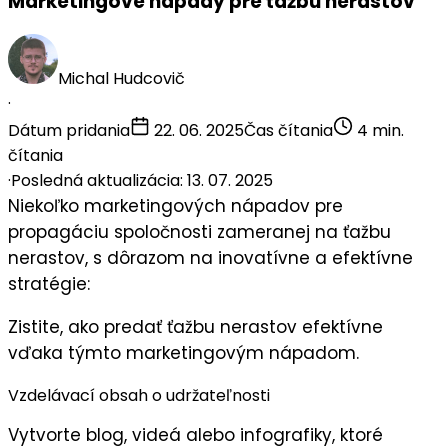
Marketingové nápady pre ťažbu nerastov
Michal Hudcovič
·
Dátum pridania
22. 06. 2025
Čas čítania
4 min.
čítania
·
Posledná aktualizácia: 13. 07. 2025
Niekoľko
marketingových nápadov
pre
propagáciu spoločnosti zameranej na
ťažbu
nerastov
, s dôrazom na inovatívne a efektívne
stratégie:
Zistite, ako predať ťažbu nerastov efektívne
vďaka týmto marketingovým nápadom.
Vzdelávací obsah o udržateľnosti
Vytvorte blog, videá alebo infografiky, ktoré