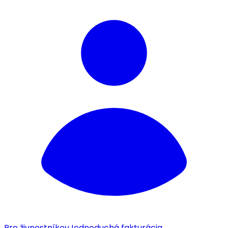
Pre živnostníkov
Jednoduchá fakturácia.