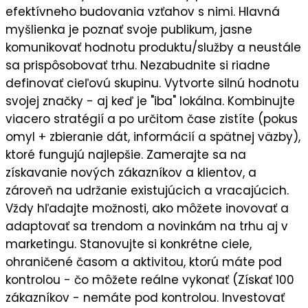
efektívneho budovania vzťahov s nimi. Hlavná
myšlienka je
poznať svoje publikum
, jasne
komunikovať
hodnotu
produktu/služby a neustále
sa prispôsobovať trhu. Nezabudnite si riadne
definovať cieľovú skupinu
. Vytvorte silnú
hodnotu
svojej značky
- aj keď je "iba" lokálna. Kombinujte
viacero stratégií a po určitom čase zistíte (pokus
omyl + zbieranie dát, informácií a spätnej väzby),
ktoré fungujú najlepšie
. Zamerajte sa na
získavanie nových zákazníkov a klientov
, a
zároveň na
udržanie existujúcich a vracajúcich
.
Vždy hľadajte možnosti, ako môžete
inovovať a
adaptovať sa trendom a novinkám
na trhu aj v
marketingu. Stanovujte si
konkrétne ciele
,
ohraničené časom a aktivitou, ktorú máte pod
kontrolou - čo môžete reálne vykonať (Získať 100
zákazníkov - nemáte pod kontrolou. Investovať