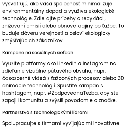
vysvetľujú, ako vaša spoločnosť minimalizuje
environmentálny dopad
a využíva
ekologické
technológie
. Zdieľajte príbehy o recyklácii,
znižovaní emisií alebo obnove krajiny po ťažbe. To
buduje
dôveru verejnosti
a osloví ekologicky
zmýšľajúcich zákazníkov.
Kampane na sociálnych sieťach
Využite platformy ako LinkedIn a Instagram na
zdieľanie
vizuálne pútavého obsahu
, napr.
časozberné videá z ťažobných procesov alebo 3D
animácie technológií. Spustite kampaň s
hashtagom, napr.
#ZodpovednaTezba
, aby ste
zapojili komunitu a zvýšili
povodomie o značke
.
Partnerstvá s technologickými lídrami
Spolupracujte s firmami vyvíjajúcimi
inovatívne