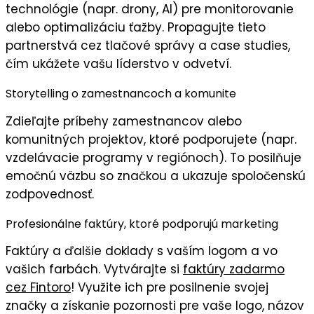
technológie
(napr. drony, AI) pre monitorovanie
alebo optimalizáciu ťažby. Propagujte tieto
partnerstvá cez tlačové správy a case studies,
čím ukážete vašu
líderstvo v odvetví
.
Storytelling o zamestnancoch a komunite
Zdieľajte príbehy zamestnancov alebo
komunitných projektov, ktoré podporujete (napr.
vzdelávacie programy v regiónoch). To posilňuje
emočnú väzbu
so značkou a ukazuje
spoločenskú
zodpovednosť
.
Profesionálne faktúry, ktoré podporujú marketing
Faktúry
a ďalšie doklady s
vaším logom
a vo
vašich farbách
. Vytvárajte si
faktúry zadarmo
cez Fintoro
! Využite ich pre posilnenie svojej
značky a získanie pozornosti pre vaše logo, názov