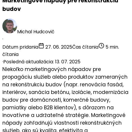
Marketingové nápady pre rekonštrukciu
budov
Michal Hudcovič
·
Dátum pridania
27. 06. 2025
Čas čítania
5 min.
čítania
·
Posledná aktualizácia: 13. 07. 2025
Niekoľko
marketingových nápadov
pre
propagáciu služieb alebo produktov zameraných
na
rekonštrukciu budov
(napr. renovácia fasád,
interiérov, sanácia betónu, izolácie, modernizácia
budov pre domácnosti, komerčné budovy,
pamiatky alebo B2B klientov), s dôrazom na
inovatívne a udržateľné stratégie. Marketingové
nápady zohľadňujú vlastnosti rekonštrukčných
služieb, ako sú kvalita, efektivita a