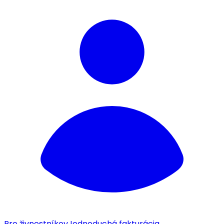
Pre živnostníkov
Jednoduchá fakturácia.