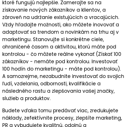
ktoré fungujú najlepšie
. Zamerajte sa na
získavanie nových zákazníkov a klientov
, a
zároveň na
udržanie existujúcich a vracajúcich
.
Vždy hľadajte možnosti, ako môžete
inovovať a
adaptovať sa trendom a novinkám
na trhu aj v
marketingu. Stanovujte si
konkrétne ciele
,
ohraničené časom a aktivitou, ktorú máte pod
kontrolou - čo môžete reálne vykonať (Získať 100
zákazníkov - nemáte pod kontrolou. Investovať
100 hodín do marketingu - máte pod kontrolou).
A samozrejme, nezabudnite
investovať do svojich
ľudí,
vzdelania, odbornosti, kvalifikácie a
následného
rastu a zlepšovania vašej značky,
služieb a produktov.
Budete vďaka tomu predávať viac, zredukujete
náklady, zefektívnite procesy, zlepšíte marketing,
PR a vybudujete kvalitnú, odolnú a