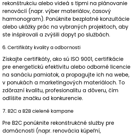
rekonštrukciu
alebo videá s tipmi na plánovanie
renovácií (napr. výber materiálov, časový
harmonogram). Ponúknite
bezplatné konzultácie
alebo
ukážky prác
na vybraných projektoch, aby
ste inšpirovali a zvýšili
dopyt po službách
.
6. Certifikáty kvality a odbornosti
Získajte
certifikáty
, ako sú ISO 9001, certifikácie
pre energetickú efektivitu alebo odborné licencie
na sanáciu pamiatok, a propagujte ich na webe,
v ponukách a marketingových materiáloch. To
zdôrazní
kvalitu
,
profesionalitu
a
dôveru
, čím
odlíšite značku od konkurencie.
7. B2C a B2B cielené kampane
Pre B2C ponúknite
rekonštrukčné služby
pre
domácnosti (napr. renovácia kúpeľní,