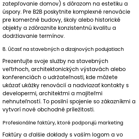
zatepľovanie domov) s dôrazom na estetiku a
úspory. Pre B2B poskytnite
komplexné renovácie
pre komerčné budovy, školy alebo historické
objekty a zdôraznite
konzistentnú kvalitu
a
dodržiavanie termínov
.
8. Účasť na stavebných a dizajnových podujatiach
Prezentujte svoje služby na
stavebných
veľtrhoch
,
architektonických výstavách
alebo
konferenciách o udržateľnosti
, kde môžete
ukázať
ukážky renovácií
a nadviazať kontakty s
developermi, architektmi a majiteľmi
nehnuteľností. To posilní
spojenie so zákazníkmi
a
vytvorí nové obchodné príležitosti.
Profesionálne faktúry, ktoré podporujú marketing
Faktúry
a ďalšie doklady s
vaším logom
a vo