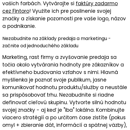
vašich farbách
. Vytvárajte si
faktúry zadarmo
cez Fintoro
! Využite ich pre posilnenie svojej
značky a získanie pozornosti pre vaše logo, názov
a podnikanie.
Nezabudnite na základy predaja a marketingu -
začnite od jednoduchého základu
Marketing, rast firmy a zvyšovanie predaja sa
točia okolo vytvárania hodnoty pre zákazníkov a
efektívneho budovania vzťahov s nimi. Hlavná
myšlienka je
poznať svoje publikum
, jasne
komunikovať
hodnotu
produktu/služby a neustále
sa prispôsobovať trhu. Nezabudnite si riadne
definovať cieľovú skupinu
. Vytvorte silnú
hodnotu
svojej značky
- aj keď je "iba" lokálna. Kombinujte
viacero stratégií a po určitom čase zistíte (pokus
omyl + zbieranie dát, informácií a spätnej väzby),