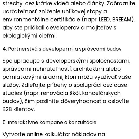
strechy, cez krátke videá alebo články. Zdôraznite
udržateľnosť
,
zníženie uhlíkovej stopy
a
environmentálne certifikácie
(napr. LEED, BREEAM),
aby ste prilákali developerov a majiteľov s
ekologickými cieľmi.
4. Partnerstvá s developermi a správcami budov
Spolupracujte s
developerskými spoločnosťami
,
správcami nehnuteľností
,
architektmi
alebo
pamiatkovými úradmi
, ktorí môžu využívať vaše
služby. Zdieľajte príbehy o spolupráci cez case
studies (napr. renovácia škôl, kancelárskych
budov), čím posilníte
dôveryhodnosť
a oslovíte
B2B klientov.
5. Interaktívne kampane a konzultácie
Vytvorte
online kalkulátor nákladov na