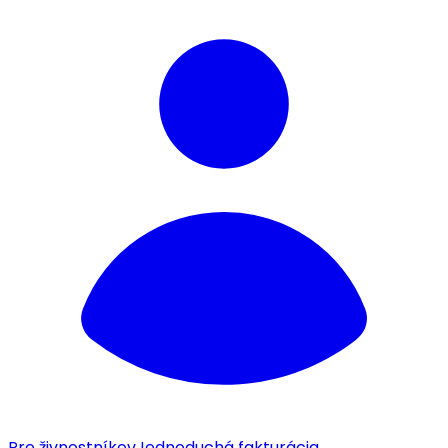
Pre živnostníkov
Jednoduchá fakturácia.