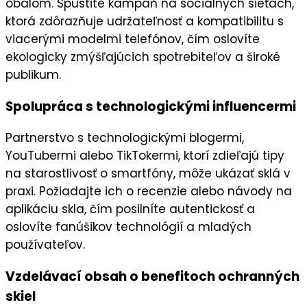
obalom. Spustite kampaň na
sociálnych sieťach
,
ktorá zdôrazňuje
udržateľnosť
a kompatibilitu s
viacerými modelmi telefónov, čím oslovíte
ekologicky zmýšľajúcich spotrebiteľov
a široké
publikum.
Spolupráca s technologickými influencermi
Partnerstvo s
technologickými blogermi
,
YouTubermi
alebo
TikTokermi
, ktorí zdieľajú tipy
na starostlivosť o smartfóny, môže ukázať sklá v
praxi. Požiadajte ich o
recenzie
alebo návody na
aplikáciu skla, čím posilníte
autentickosť
a
oslovíte fanúšikov technológií a mladých
používateľov.
Vzdelávací obsah o benefitoch ochranných
skiel