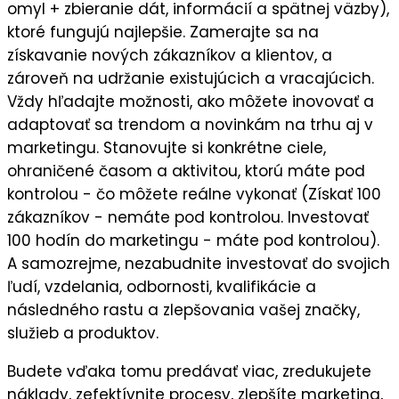
omyl + zbieranie dát, informácií a spätnej väzby),
ktoré fungujú najlepšie
. Zamerajte sa na
získavanie nových zákazníkov a klientov
, a
zároveň na
udržanie existujúcich a vracajúcich
.
Vždy hľadajte možnosti, ako môžete
inovovať a
adaptovať sa trendom a novinkám
na trhu aj v
marketingu. Stanovujte si
konkrétne ciele
,
ohraničené časom a aktivitou, ktorú máte pod
kontrolou - čo môžete reálne vykonať (Získať 100
zákazníkov - nemáte pod kontrolou. Investovať
100 hodín do marketingu - máte pod kontrolou).
A samozrejme, nezabudnite
investovať do svojich
ľudí,
vzdelania, odbornosti, kvalifikácie a
následného
rastu a zlepšovania vašej značky,
služieb a produktov.
Budete vďaka tomu predávať viac, zredukujete
náklady, zefektívnite procesy, zlepšíte marketing,