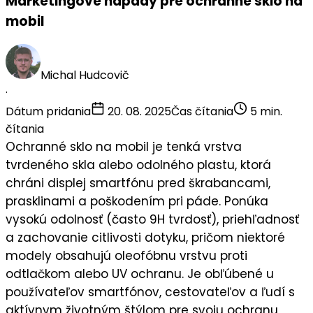
Marketingové nápady pre ochranné sklo na
mobil
Michal Hudcovič
·
Dátum pridania
20. 08. 2025
Čas čítania
5 min.
čítania
Ochranné sklo na mobil
je tenká vrstva
tvrdeného skla alebo odolného plastu, ktorá
chráni displej smartfónu pred škrabancami,
prasklinami a poškodením pri páde. Ponúka
vysokú odolnosť (často 9H tvrdosť), priehľadnosť
a zachovanie citlivosti dotyku, pričom niektoré
modely obsahujú oleofóbnu vrstvu proti
odtlačkom alebo UV ochranu. Je obľúbené u
používateľov smartfónov
,
cestovateľov
a ľudí s
aktívnym životným štýlom pre svoju
ochranu
,