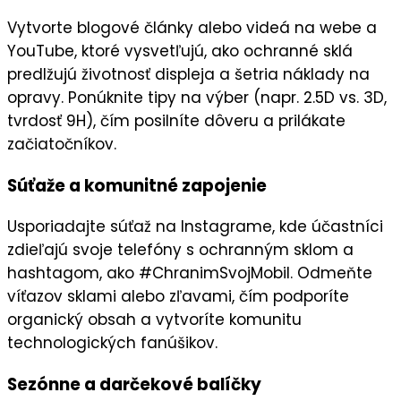
Vytvorte
blogové články
alebo videá na
webe
a
YouTube
, ktoré vysvetľujú, ako ochranné sklá
predlžujú životnosť displeja a šetria náklady na
opravy. Ponúknite tipy na výber (napr. 2.5D vs. 3D,
tvrdosť 9H), čím posilníte
dôveru
a prilákate
začiatočníkov.
Súťaže a komunitné zapojenie
Usporiadajte
súťaž
na
Instagrame
, kde účastníci
zdieľajú svoje telefóny s ochranným sklom a
hashtagom, ako #ChranimSvojMobil. Odmeňte
víťazov
sklami
alebo
zľavami
, čím podporíte
organický obsah
a vytvoríte komunitu
technologických fanúšikov.
Sezónne a darčekové balíčky