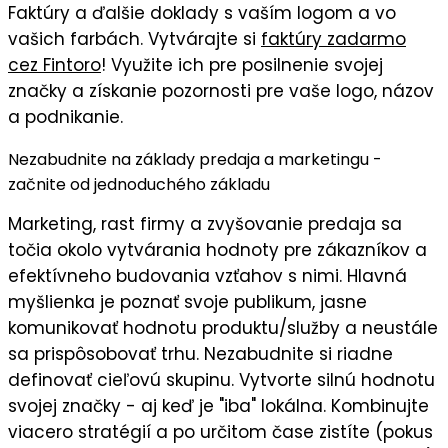
Faktúry
a ďalšie doklady s
vaším logom
a vo
vašich farbách
. Vytvárajte si
faktúry zadarmo
cez Fintoro
! Využite ich pre posilnenie svojej
značky a získanie pozornosti pre vaše logo, názov
a podnikanie.
Nezabudnite na základy predaja a marketingu -
začnite od jednoduchého základu
Marketing, rast firmy a zvyšovanie predaja sa
točia okolo vytvárania hodnoty pre zákazníkov a
efektívneho budovania vzťahov s nimi. Hlavná
myšlienka je
poznať svoje publikum
, jasne
komunikovať
hodnotu
produktu/služby a neustále
sa prispôsobovať trhu. Nezabudnite si riadne
definovať cieľovú skupinu
. Vytvorte silnú
hodnotu
svojej značky
- aj keď je "iba" lokálna. Kombinujte
viacero stratégií a po určitom čase zistíte (pokus