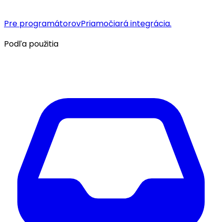
Pre programátorov
Priamočiará integrácia.
Podľa použitia