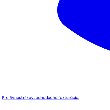
Pre živnostníkov
Jednoduchá fakturácia.