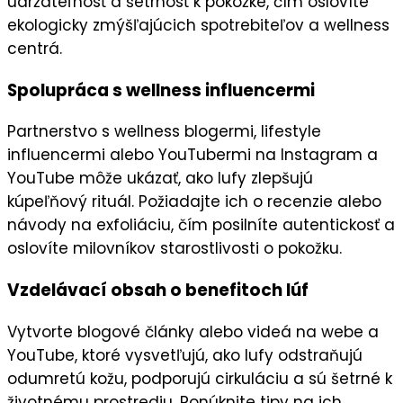
udržateľnosť
a šetrnosť k pokožke, čím oslovíte
ekologicky zmýšľajúcich spotrebiteľov
a wellness
centrá.
Spolupráca s wellness influencermi
Partnerstvo s
wellness blogermi
,
lifestyle
influencermi
alebo
YouTubermi
na
Instagram
a
YouTube
môže ukázať, ako lufy zlepšujú
kúpeľňový rituál. Požiadajte ich o
recenzie
alebo
návody na exfoliáciu, čím posilníte
autentickosť
a
oslovíte milovníkov starostlivosti o pokožku.
Vzdelávací obsah o benefitoch lúf
Vytvorte
blogové články
alebo videá na
webe
a
YouTube
, ktoré vysvetľujú, ako lufy odstraňujú
odumretú kožu, podporujú cirkuláciu a sú šetrné k
životnému prostrediu. Ponúknite tipy na ich