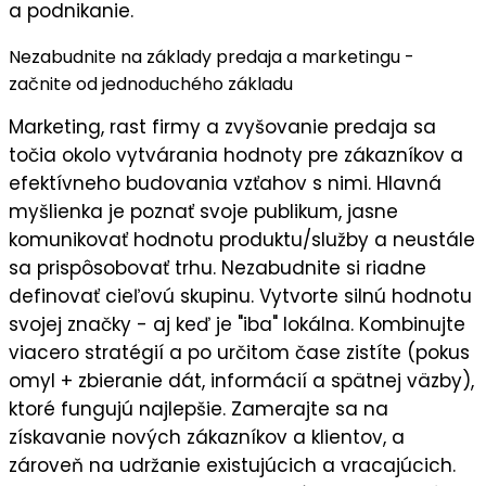
a podnikanie.
Nezabudnite na základy predaja a marketingu -
začnite od jednoduchého základu
Marketing, rast firmy a zvyšovanie predaja sa
točia okolo vytvárania hodnoty pre zákazníkov a
efektívneho budovania vzťahov s nimi. Hlavná
myšlienka je
poznať svoje publikum
, jasne
komunikovať
hodnotu
produktu/služby a neustále
sa prispôsobovať trhu. Nezabudnite si riadne
definovať cieľovú skupinu
. Vytvorte silnú
hodnotu
svojej značky
- aj keď je "iba" lokálna. Kombinujte
viacero stratégií a po určitom čase zistíte (pokus
omyl + zbieranie dát, informácií a spätnej väzby),
ktoré fungujú najlepšie
. Zamerajte sa na
získavanie nových zákazníkov a klientov
, a
zároveň na
udržanie existujúcich a vracajúcich
.