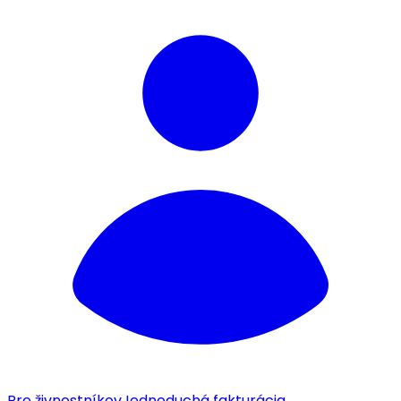
Pre živnostníkov
Jednoduchá fakturácia.