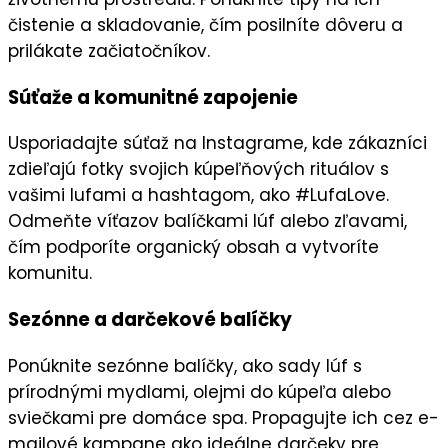
čistenie a skladovanie, čím posilníte
dôveru
a
prilákate začiatočníkov.
Súťaže a komunitné zapojenie
Usporiadajte
súťaž
na
Instagrame
, kde zákazníci
zdieľajú fotky svojich kúpeľňových rituálov s
vašimi lufami a hashtagom, ako #LufaLove.
Odmeňte víťazov
balíčkami lúf
alebo
zľavami
,
čím podporíte
organický obsah
a vytvoríte
komunitu.
Sezónne a darčekové balíčky
Ponúknite
sezónne balíčky
, ako sady lúf s
prírodnými mydlami, olejmi do kúpeľa alebo
sviečkami pre domáce spa. Propagujte ich cez
e-
mailové kampane
ako
ideálne darčeky
pre