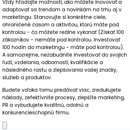
Vždy hľadajte možnosti, ako môžete
inovovať a
adaptovať sa trendom a novinkám
na trhu aj v
marketingu. Stanovujte si
konkrétne ciele
,
ohraničené časom a aktivitou, ktorú máte pod
kontrolou - čo môžete reálne vykonať (Získať 100
zákazníkov - nemáte pod kontrolou. Investovať
100 hodín do marketingu - máte pod kontrolou).
A samozrejme, nezabudnite
investovať do svojich
ľudí,
vzdelania, odbornosti, kvalifikácie a
následného
rastu a zlepšovania vašej značky,
služieb a produktov.
Budete vďaka tomu predávať viac, zredukujete
náklady, zefektívnite procesy, zlepšíte marketing,
PR a vybudujete kvalitnú, odolnú a
konkurencieschopnú firmu.