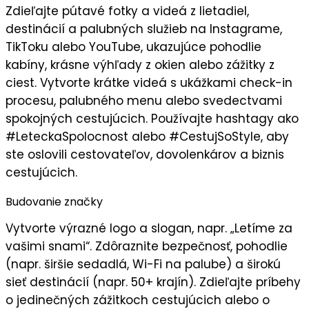
Zdieľajte
pútavé fotky a videá
z lietadiel,
destinácií a palubných služieb na Instagrame,
TikToku alebo YouTube, ukazujúce pohodlie
kabíny, krásne výhľady z okien alebo zážitky z
ciest. Vytvorte
krátke videá
s ukážkami check-in
procesu, palubného menu alebo svedectvami
spokojných cestujúcich. Používajte hashtagy ako
#LeteckaSpolocnost alebo #CestujSoStyle, aby
ste oslovili
cestovateľov, dovolenkárov a biznis
cestujúcich
.
Budovanie značky
Vytvorte
výrazné logo
a slogan, napr. „
Letíme za
vašimi snami
“. Zdôraznite
bezpečnosť
, pohodlie
(napr. širšie sedadlá, Wi-Fi na palube) a širokú
sieť destinácií (napr. 50+ krajín). Zdieľajte príbehy
o jedinečných zážitkoch cestujúcich alebo o