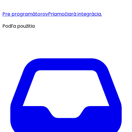
Pre programátorov
Priamočiará integrácia.
Podľa použitia