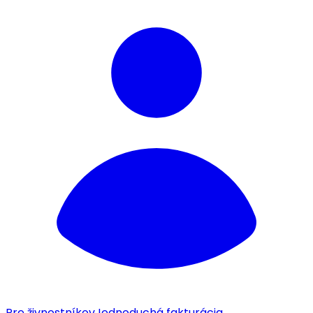
Pre živnostníkov
Jednoduchá fakturácia.