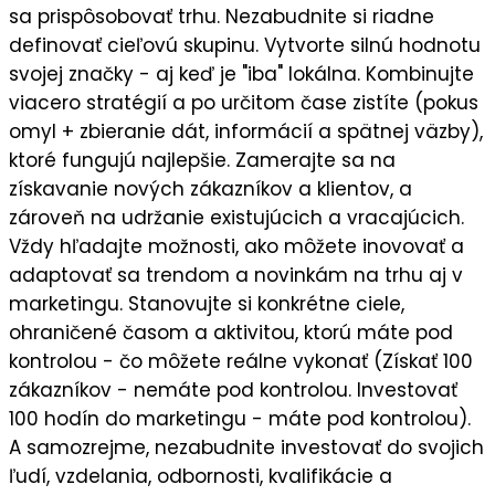
sa prispôsobovať trhu. Nezabudnite si riadne
definovať cieľovú skupinu
. Vytvorte silnú
hodnotu
svojej značky
- aj keď je "iba" lokálna. Kombinujte
viacero stratégií a po určitom čase zistíte (pokus
omyl + zbieranie dát, informácií a spätnej väzby),
ktoré fungujú najlepšie
. Zamerajte sa na
získavanie nových zákazníkov a klientov
, a
zároveň na
udržanie existujúcich a vracajúcich
.
Vždy hľadajte možnosti, ako môžete
inovovať a
adaptovať sa trendom a novinkám
na trhu aj v
marketingu. Stanovujte si
konkrétne ciele
,
ohraničené časom a aktivitou, ktorú máte pod
kontrolou - čo môžete reálne vykonať (Získať 100
zákazníkov - nemáte pod kontrolou. Investovať
100 hodín do marketingu - máte pod kontrolou).
A samozrejme, nezabudnite
investovať do svojich
ľudí,
vzdelania, odbornosti, kvalifikácie a