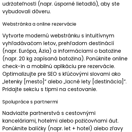
udržateľnosti (napr. úsporné lietadlá), aby ste
vybudovali
dôveru
.
Webstránka a online rezervácie
Vytvorte
modernú webstránku
s intuitívnym
vyhľadávačom letov, prehľadom destinácií
(napr. Európa, Ázia) a informáciami o batožine
(napr. 20 kg zapísaná batožina). Ponúknite online
check-in a mobilnú aplikáciu pre rezervácie.
Optimalizujte pre SEO s kľúčovými slovami ako
„letenky [mesto]“ alebo „lacné lety [destinácia]“.
Pridajte sekciu s tipmi na cestovanie.
Spolupráce s partnermi
Nadviažte partnerstvá s
cestovnými
kanceláriami
, hotelmi alebo požičovňami áut.
Ponúknite
balíčky
(napr. let + hotel) alebo zľavy