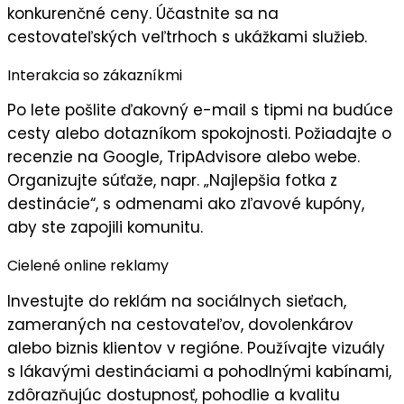
konkurenčné ceny
. Účastnite sa na
cestovateľských veľtrhoch s ukážkami služieb.
Interakcia so zákazníkmi
Po lete pošlite
ďakovný e-mail
s tipmi na budúce
cesty alebo dotazníkom spokojnosti. Požiadajte o
recenzie
na Google, TripAdvisore alebo webe.
Organizujte súťaže, napr. „Najlepšia fotka z
destinácie“, s odmenami ako zľavové kupóny,
aby ste zapojili
komunitu
.
Cielené online reklamy
Investujte do
reklám na sociálnych sieťach
,
zameraných na cestovateľov, dovolenkárov
alebo biznis klientov v regióne. Používajte
vizuály
s lákavými destináciami a pohodlnými kabínami,
zdôrazňujúc
dostupnosť, pohodlie
a
kvalitu