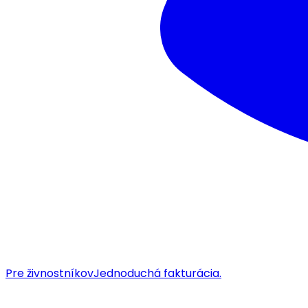
Pre živnostníkov
Jednoduchá fakturácia.