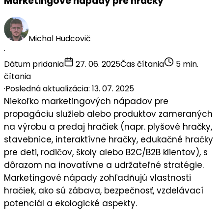
Marketingové nápady pre hračky
Michal Hudcovič
·
Dátum pridania
27. 06. 2025
Čas čítania
5 min.
čítania
·
Posledná aktualizácia: 13. 07. 2025
Niekoľko
marketingových nápadov
pre
propagáciu služieb alebo produktov zameraných
na
výrobu a predaj hračiek
(napr. plyšové hračky,
stavebnice, interaktívne hračky, edukačné hračky
pre deti, rodičov, školy alebo B2C/B2B klientov), s
dôrazom na inovatívne a udržateľné stratégie.
Marketingové nápady zohľadňujú vlastnosti
hračiek, ako sú zábava, bezpečnosť, vzdelávací
potenciál a ekologické aspekty.