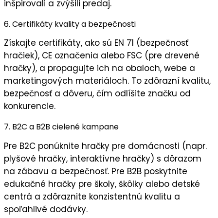
inšpirovali a zvýšili
predaj
.
6. Certifikáty kvality a bezpečnosti
Získajte
certifikáty
, ako sú EN 71 (bezpečnosť
hračiek), CE označenia alebo FSC (pre drevené
hračky), a propagujte ich na obaloch, webe a
marketingových materiáloch. To zdôrazní
kvalitu
,
bezpečnosť
a
dôveru
, čím odlíšite značku od
konkurencie.
7. B2C a B2B cielené kampane
Pre B2C ponúknite
hračky pre domácnosti
(napr.
plyšové hračky, interaktívne hračky) s dôrazom
na zábavu a bezpečnosť. Pre B2B poskytnite
edukačné hračky
pre školy, škôlky alebo detské
centrá a zdôraznite
konzistentnú kvalitu
a
spoľahlivé dodávky
.