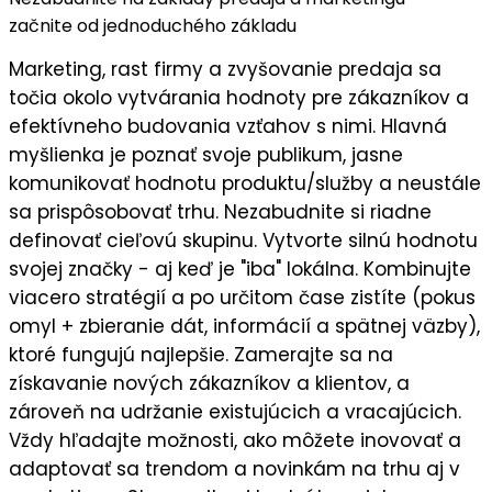
začnite od jednoduchého základu
Marketing, rast firmy a zvyšovanie predaja sa
točia okolo vytvárania hodnoty pre zákazníkov a
efektívneho budovania vzťahov s nimi. Hlavná
myšlienka je
poznať svoje publikum
, jasne
komunikovať
hodnotu
produktu/služby a neustále
sa prispôsobovať trhu. Nezabudnite si riadne
definovať cieľovú skupinu
. Vytvorte silnú
hodnotu
svojej značky
- aj keď je "iba" lokálna. Kombinujte
viacero stratégií a po určitom čase zistíte (pokus
omyl + zbieranie dát, informácií a spätnej väzby),
ktoré fungujú najlepšie
. Zamerajte sa na
získavanie nových zákazníkov a klientov
, a
zároveň na
udržanie existujúcich a vracajúcich
.
Vždy hľadajte možnosti, ako môžete
inovovať a
adaptovať sa trendom a novinkám
na trhu aj v