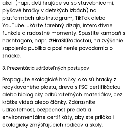
akcii (napr. deti hrajúce sa so stavebnicami,
plyšové hračky v detských izbách) na
platformách ako Instagram, TikTok alebo
YouTube. Ukážte
farebný dizajn
,
interaktívne
funkcie
a
radostné momenty
. Spustite kampaň s
hashtagom, napr.
#HraSKRadostou
, na zvýšenie
zapojenia publika
a posilnenie
povodomia o
značke
.
3. Prezentácia udržateľných postupov
Propagujte
ekologické hračky
, ako sú hračky z
recyklovaného plastu, dreva s FSC certifikáciou
alebo biologicky odbúrateľných materiálov, cez
krátke videá alebo články. Zdôraznite
udržateľnosť
,
bezpečnosť pre deti
a
environmentálne certifikáty
, aby ste prilákali
ekologicky zmýšľajúcich rodičov a školy.