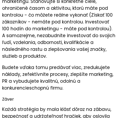
marketingu. Stanovujte si
konkrétne ciele
,
ohraničené časom a aktivitou, ktorú máte pod
kontrolou - čo môžete reálne vykonať (Získať 100
zákazníkov - nemáte pod kontrolou. Investovať
100 hodín do marketingu - máte pod kontrolou).
A samozrejme, nezabudnite
investovať do svojich
ľudí,
vzdelania, odbornosti, kvalifikácie a
následného
rastu a zlepšovania vašej značky,
služieb a produktov.
Budete vďaka tomu predávať viac, zredukujete
náklady, zefektívnite procesy, zlepšíte marketing,
PR a vybudujete kvalitnú, odolnú a
konkurencieschopnú firmu.
Záver
Každá stratégia by mala klásť dôraz na
zábavu
,
bezpečnosť
a
udržateľnosť
hračiek, aby oslovila