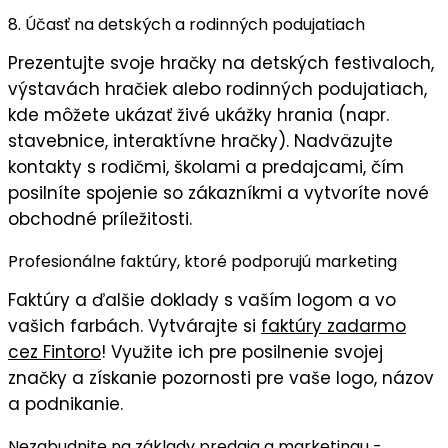
8. Účasť na detských a rodinných podujatiach
Prezentujte svoje hračky na
detských festivaloch
,
výstavách hračiek
alebo
rodinných podujatiach
,
kde môžete ukázať
živé ukážky hrania
(napr.
stavebnice, interaktívne hračky). Nadväzujte
kontakty s rodičmi, školami a predajcami, čím
posilníte
spojenie so zákazníkmi
a vytvoríte nové
obchodné príležitosti.
Profesionálne faktúry, ktoré podporujú marketing
Faktúry
a ďalšie doklady s
vaším logom
a vo
vašich farbách
. Vytvárajte si
faktúry zadarmo
cez Fintoro
! Využite ich pre posilnenie svojej
značky a získanie pozornosti pre vaše logo, názov
a podnikanie.
Nezabudnite na základy predaja a marketingu -