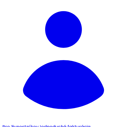
Pre živnostníkov
Jednoduchá fakturácia.