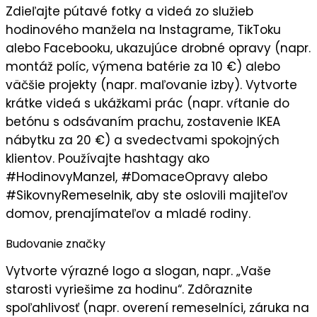
Zdieľajte
pútavé fotky a videá
zo služieb
hodinového manžela na Instagrame, TikToku
alebo Facebooku, ukazujúce drobné opravy (napr.
montáž políc, výmena batérie za 10 €) alebo
väčšie projekty (napr. maľovanie izby). Vytvorte
krátke videá
s ukážkami prác (napr. vŕtanie do
betónu s odsávaním prachu, zostavenie IKEA
nábytku za 20 €) a svedectvami spokojných
klientov. Používajte hashtagy ako
#HodinovyManzel, #DomaceOpravy alebo
#SikovnyRemeselnik, aby ste oslovili
majiteľov
domov, prenajímateľov a mladé rodiny
.
Budovanie značky
Vytvorte
výrazné logo
a slogan, napr. „
Vaše
starosti vyriešime za hodinu
“. Zdôraznite
spoľahlivosť
(napr. overení remeselníci, záruka na