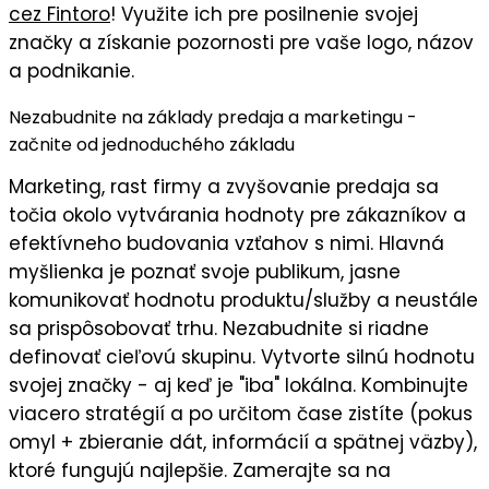
cez Fintoro
! Využite ich pre posilnenie svojej
značky a získanie pozornosti pre vaše logo, názov
a podnikanie.
Nezabudnite na základy predaja a marketingu -
začnite od jednoduchého základu
Marketing, rast firmy a zvyšovanie predaja sa
točia okolo vytvárania hodnoty pre zákazníkov a
efektívneho budovania vzťahov s nimi. Hlavná
myšlienka je
poznať svoje publikum
, jasne
komunikovať
hodnotu
produktu/služby a neustále
sa prispôsobovať trhu. Nezabudnite si riadne
definovať cieľovú skupinu
. Vytvorte silnú
hodnotu
svojej značky
- aj keď je "iba" lokálna. Kombinujte
viacero stratégií a po určitom čase zistíte (pokus
omyl + zbieranie dát, informácií a spätnej väzby),
ktoré fungujú najlepšie
. Zamerajte sa na