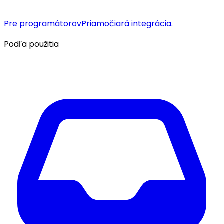
Pre programátorov
Priamočiará integrácia.
Podľa použitia