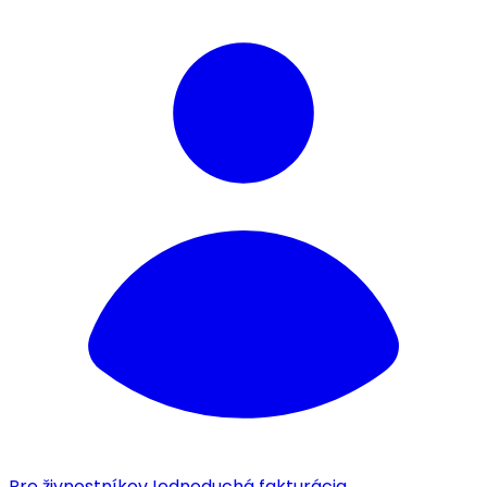
Pre živnostníkov
Jednoduchá fakturácia.