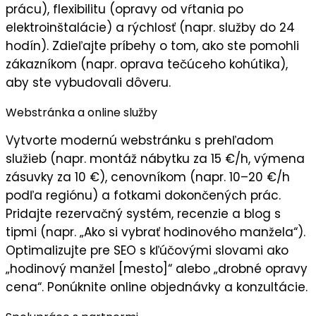
prácu), flexibilitu (opravy od vŕtania po
elektroinštalácie) a rýchlosť (napr. služby do 24
hodín). Zdieľajte príbehy o tom, ako ste pomohli
zákazníkom (napr. oprava tečúceho kohútika),
aby ste vybudovali
dôveru
.
Webstránka a online služby
Vytvorte
modernú webstránku
s prehľadom
služieb (napr. montáž nábytku za 15 €/h, výmena
zásuvky za 10 €), cenovníkom (napr. 10–20 €/h
podľa regiónu) a fotkami dokončených prác.
Pridajte
rezervačný systém
, recenzie a blog s
tipmi (napr. „Ako si vybrať hodinového manžela“).
Optimalizujte pre SEO s kľúčovými slovami ako
„hodinový manžel [mesto]“ alebo „drobné opravy
cena“. Ponúknite online objednávky a konzultácie.