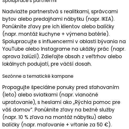
Spolupráce s partnermi
Nadviažte partnerstvá s
realitkami
, správcami
bytov alebo predajňami nábytku (napr. IKEA).
Ponúknite
zľavy pre ich klientov
alebo balíčky
(napr. montáž kuchyne + výmena batérie).
Spolupracujte s influencermi v oblasti bývania na
YouTube alebo Instagrame na ukážky prác (napr.
oprava žalúzií). Zdieľajte obsah z veľtrhov alebo
lokálnych podujatí, pre
väčší dosah
.
Sezónne a tematické kampane
Propagujte
špeciálne ponuky
pred sťahovaním
(leto) alebo sviatkami (napr. vianočné
upratovanie), s heslami ako „
Rýchla pomoc pre
váš domov
“. Ponúknite zľavy na bežné služby
(napr. 10 % zľava na montáž nábytku) alebo
balíčky (napr. maľovanie + vŕtanie za 50 €).