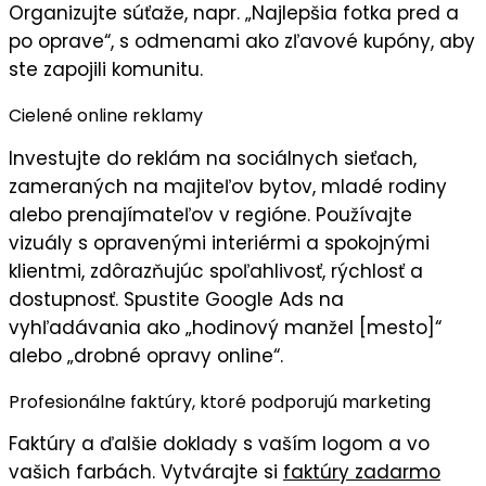
Organizujte súťaže, napr. „Najlepšia fotka pred a
po oprave“, s odmenami ako zľavové kupóny, aby
ste zapojili
komunitu
.
Cielené online reklamy
Investujte do
reklám na sociálnych sieťach
,
zameraných na majiteľov bytov, mladé rodiny
alebo prenajímateľov v regióne. Používajte
vizuály
s opravenými interiérmi a spokojnými
klientmi, zdôrazňujúc
spoľahlivosť, rýchlosť
a
dostupnosť
. Spustite Google Ads na
vyhľadávania ako „hodinový manžel [mesto]“
alebo „drobné opravy online“.
Profesionálne faktúry, ktoré podporujú marketing
Faktúry
a ďalšie doklady s
vaším logom
a vo
vašich farbách
. Vytvárajte si
faktúry zadarmo