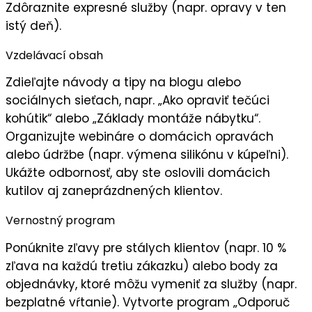
Zdôraznite expresné služby (napr. opravy v ten
istý deň).
Vzdelávací obsah
Zdieľajte
návody a tipy
na blogu alebo
sociálnych sieťach, napr. „Ako opraviť tečúci
kohútik“ alebo „Základy montáže nábytku“.
Organizujte
webináre
o domácich opravách
alebo údržbe (napr. výmena silikónu v kúpeľni).
Ukážte
odbornosť
, aby ste oslovili domácich
kutilov aj zaneprázdnených klientov.
Vernostný program
Ponúknite
zľavy pre stálych klientov
(napr. 10 %
zľava na každú tretiu zákazku) alebo body za
objednávky, ktoré môžu vymeniť za služby (napr.
bezplatné vŕtanie). Vytvorte program „
Odporuč