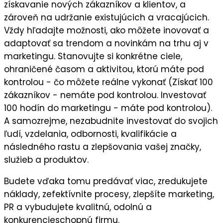
získavanie nových zákazníkov a klientov
, a
zároveň na
udržanie existujúcich a vracajúcich
.
Vždy hľadajte možnosti, ako môžete
inovovať a
adaptovať sa trendom a novinkám
na trhu aj v
marketingu. Stanovujte si
konkrétne ciele
,
ohraničené časom a aktivitou, ktorú máte pod
kontrolou - čo môžete reálne vykonať (Získať 100
zákazníkov - nemáte pod kontrolou. Investovať
100 hodín do marketingu - máte pod kontrolou).
A samozrejme, nezabudnite
investovať do svojich
ľudí,
vzdelania, odbornosti, kvalifikácie a
následného
rastu a zlepšovania vašej značky,
služieb a produktov.
Budete vďaka tomu predávať viac, zredukujete
náklady, zefektívnite procesy, zlepšíte marketing,
PR a vybudujete kvalitnú, odolnú a
konkurencieschopnú firmu.