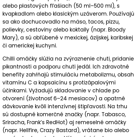
alebo plastových fľašiach (50 ml–500 ml), s
kvapkadlom alebo klasickým uzáverom. Používajú
sa ako dochucovadlo na mäso, tacos, pizzu,
polievky, cestoviny alebo koktaily (napr. Bloody
Mary), a sú obľúbené v mexickej, ázijskej, karibskej
či americkej kuchyni.
Chilli omáčky slúžia na zvýraznenie chuti, pridanie
pikantnosti a podporu chuti jedál. Ich zdravotné
benefity zahŕňajú stimuláciu metabolizmu, obsah
vitamínu C a kapsaicínu s protizápalovými
účinkami. Vyžadujú skladovanie v chlade po
otvorení (životnosť 6–24 mesiacov) a opatrné
dávkovanie kvôli intenzívnej štipľavosti. Na trhu
sú dostupné komerčné značky (napr. Tabasco,
Sriracha, Frank’s RedHot) aj remeselné omáčky
(napr. Hellfire, Crazy Bastard), vrátane bio alebo