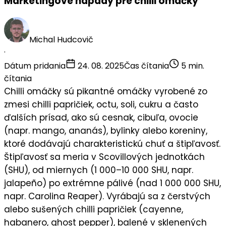
Marketingové nápady pre chilli omáčky
Michal Hudcovič
·
Dátum pridania
24. 08. 2025
Čas čítania
5 min.
čítania
Chilli omáčky sú pikantné omáčky vyrobené zo
zmesi chilli papričiek, octu, soli, cukru a často
ďalších prísad, ako sú cesnak, cibuľa, ovocie
(napr. mango, ananás), bylinky alebo koreniny,
ktoré dodávajú charakteristickú chuť a štipľavosť.
Štipľavosť sa meria v Scovillových jednotkách
(SHU), od miernych (1 000–10 000 SHU, napr.
jalapeño) po extrémne pálivé (nad 1 000 000 SHU,
napr. Carolina Reaper). Vyrábajú sa z čerstvých
alebo sušených chilli papričiek (cayenne,
habanero, ghost pepper), balené v sklenených