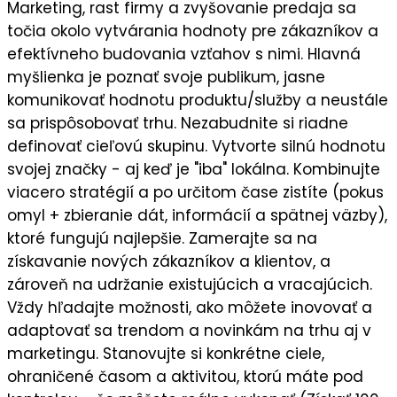
Marketing, rast firmy a zvyšovanie predaja sa
točia okolo vytvárania hodnoty pre zákazníkov a
efektívneho budovania vzťahov s nimi. Hlavná
myšlienka je
poznať svoje publikum
, jasne
komunikovať
hodnotu
produktu/služby a neustále
sa prispôsobovať trhu. Nezabudnite si riadne
definovať cieľovú skupinu
. Vytvorte silnú
hodnotu
svojej značky
- aj keď je "iba" lokálna. Kombinujte
viacero stratégií a po určitom čase zistíte (pokus
omyl + zbieranie dát, informácií a spätnej väzby),
ktoré fungujú najlepšie
. Zamerajte sa na
získavanie nových zákazníkov a klientov
, a
zároveň na
udržanie existujúcich a vracajúcich
.
Vždy hľadajte možnosti, ako môžete
inovovať a
adaptovať sa trendom a novinkám
na trhu aj v
marketingu. Stanovujte si
konkrétne ciele
,
ohraničené časom a aktivitou, ktorú máte pod