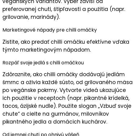
vegánskych variantov. Výber závisí od
preferovanej chuti, štipľavosti a použitia (napr.
grilovanie, marinády).
Marketingové nápady pre chilli omáčky
Zistite, ako predať chilli omáčku efektívne vďaka
týmto marketingovým nápadom.
Rozpáľ svoje jedlá s chilli omáčkou
Zdôraznite, ako chilli omáčky
dodávajú jedlám
šmrnc
a oživia každé sústo, od grilovaného mäsa
po vegánske pokrmy. Vytvorte videá ukazujúce
ich použitie v receptoch (napr. pikantné krídelká,
tacos, ázijské nudle). Použite slogan „
Vzbuď svoje
chute
“ a cielte na gurmánov, milovníkov
pikantného jedla a domácich kuchárov.
Od jemnej chuti po ohnivú vášeň