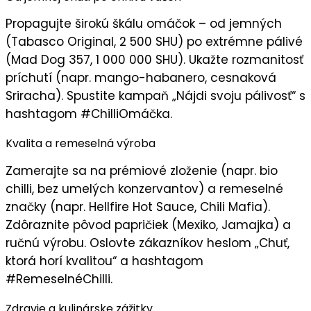
Propagujte
širokú škálu omáčok
– od jemných
(Tabasco Original, 2 500 SHU) po extrémne pálivé
(Mad Dog 357, 1 000 000 SHU). Ukažte rozmanitosť
príchutí (napr. mango-habanero, cesnaková
Sriracha). Spustite kampaň „
Nájdi svoju pálivosť
“ s
hashtagom #ChilliOmáčka.
Kvalita a remeselná výroba
Zamerajte sa na
prémiové zloženie
(napr. bio
chilli, bez umelých konzervantov) a remeselné
značky (napr. Hellfire Hot Sauce, Chili Mafia).
Zdôraznite pôvod papričiek (Mexiko, Jamajka) a
ručnú výrobu. Oslovte zákazníkov heslom „
Chuť,
ktorá horí kvalitou
“ a hashtagom
#RemeselnéChilli.
Zdravie a kulinárske zážitky