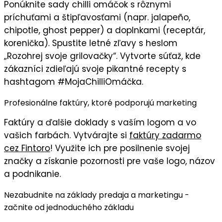
Ponúknite
sady chilli omáčok
s rôznymi
príchuťami a štipľavosťami (napr. jalapeño,
chipotle, ghost pepper) a doplnkami (receptár,
korenička). Spustite
letné zľavy
s heslom
„
Rozohrej svoje grilovačky
“. Vytvorte súťaž, kde
zákazníci zdieľajú svoje pikantné recepty s
hashtagom #MojaChilliOmáčka.
Profesionálne faktúry, ktoré podporujú marketing
Faktúry
a ďalšie doklady s
vaším logom
a vo
vašich farbách
. Vytvárajte si
faktúry zadarmo
cez Fintoro
! Využite ich pre posilnenie svojej
značky a získanie pozornosti pre vaše logo, názov
a podnikanie.
Nezabudnite na základy predaja a marketingu -
začnite od jednoduchého základu