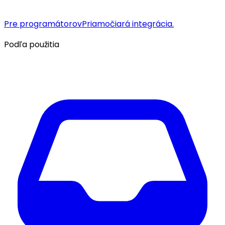
Pre programátorov
Priamočiará integrácia.
Podľa použitia