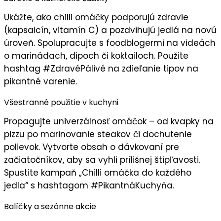
Ukážte, ako chilli omáčky
podporujú zdravie
(kapsaicín, vitamín C) a pozdvihujú jedlá na novú
úroveň. Spolupracujte s foodblogermi na videách
o marinádach, dipoch či koktailoch. Použite
hashtag #ZdravéPálivé na zdieľanie tipov na
pikantné varenie.
Všestranné použitie v kuchyni
Propagujte
univerzálnosť omáčok
– od kvapky na
pizzu po marinovanie steakov či dochutenie
polievok. Vytvorte obsah o dávkovaní pre
začiatočníkov, aby sa vyhli prílišnej štipľavosti.
Spustite kampaň „
Chilli omáčka do každého
jedla
“ s hashtagom #PikantnáKuchyňa.
Balíčky a sezónne akcie