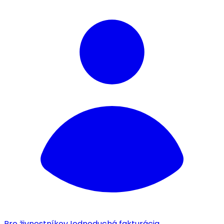
Pre živnostníkov
Jednoduchá fakturácia.