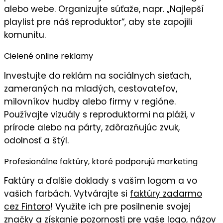
alebo webe. Organizujte súťaže, napr. „Najlepší
playlist pre náš reproduktor“, aby ste zapojili
komunitu
.
Cielené online reklamy
Investujte do
reklám na sociálnych sieťach
,
zameraných na mladých, cestovateľov,
milovníkov hudby alebo firmy v regióne.
Používajte
vizuály
s reproduktormi na pláži, v
prírode alebo na párty, zdôrazňujúc
zvuk,
odolnosť
a
štýl
.
Profesionálne faktúry, ktoré podporujú marketing
Faktúry
a ďalšie doklady s
vaším logom
a vo
vašich farbách
. Vytvárajte si
faktúry zadarmo
cez Fintoro
! Využite ich pre posilnenie svojej
značky a získanie pozornosti pre vaše logo, názov