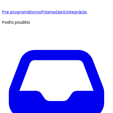
Pre programátorov
Priamočiará integrácia.
Podľa použitia