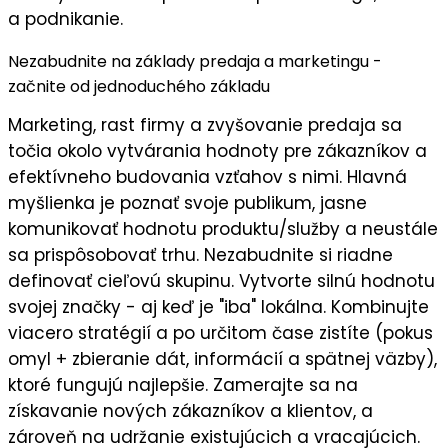
a podnikanie.
Nezabudnite na základy predaja a marketingu -
začnite od jednoduchého základu
Marketing, rast firmy a zvyšovanie predaja sa
točia okolo vytvárania hodnoty pre zákazníkov a
efektívneho budovania vzťahov s nimi. Hlavná
myšlienka je
poznať svoje publikum
, jasne
komunikovať
hodnotu
produktu/služby a neustále
sa prispôsobovať trhu. Nezabudnite si riadne
definovať cieľovú skupinu
. Vytvorte silnú
hodnotu
svojej značky
- aj keď je "iba" lokálna. Kombinujte
viacero stratégií a po určitom čase zistíte (pokus
omyl + zbieranie dát, informácií a spätnej väzby),
ktoré fungujú najlepšie
. Zamerajte sa na
získavanie nových zákazníkov a klientov
, a
zároveň na
udržanie existujúcich a vracajúcich
.