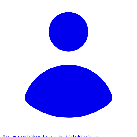
Pre živnostníkov
Jednoduchá fakturácia.