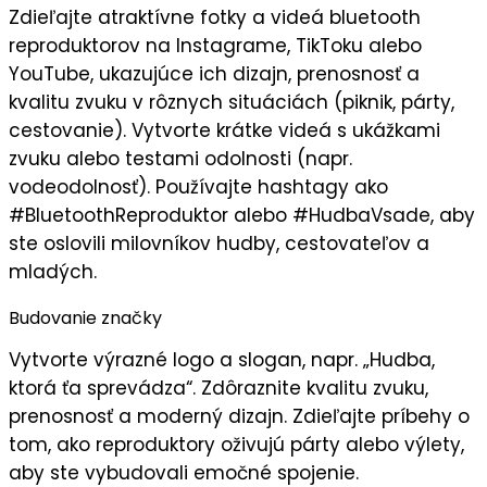
Zdieľajte
atraktívne fotky a videá
bluetooth
reproduktorov na Instagrame, TikToku alebo
YouTube, ukazujúce ich dizajn, prenosnosť a
kvalitu zvuku v rôznych situáciách (piknik, párty,
cestovanie). Vytvorte
krátke videá
s ukážkami
zvuku alebo testami odolnosti (napr.
vodeodolnosť). Používajte hashtagy ako
#BluetoothReproduktor alebo #HudbaVsade, aby
ste oslovili
milovníkov hudby
, cestovateľov a
mladých.
Budovanie značky
Vytvorte
výrazné logo
a slogan, napr. „
Hudba,
ktorá ťa sprevádza
“. Zdôraznite
kvalitu zvuku
,
prenosnosť a moderný dizajn. Zdieľajte príbehy o
tom, ako reproduktory oživujú párty alebo výlety,
aby ste vybudovali
emočné spojenie
.