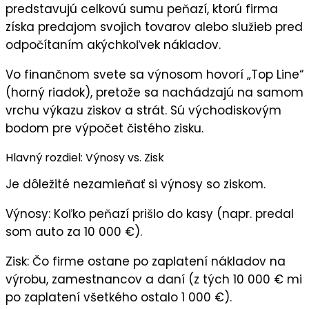
predstavujú celkovú sumu peňazí, ktorú firma
získa predajom svojich tovarov alebo služieb pred
odpočítaním akýchkoľvek nákladov.
Vo finančnom svete sa výnosom hovorí
„Top Line“
(horný riadok), pretože sa nachádzajú na samom
vrchu výkazu ziskov a strát. Sú východiskovým
bodom pre výpočet čistého zisku.
Hlavný rozdiel: Výnosy vs. Zisk
Je dôležité nezamieňať si výnosy so ziskom.
Výnosy:
Koľko peňazí prišlo do kasy (napr. predal
som auto za 10 000 €).
Zisk:
Čo firme ostane po zaplatení nákladov na
výrobu, zamestnancov a daní (z tých 10 000 € mi
po zaplatení všetkého ostalo 1 000 €).