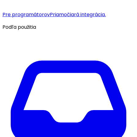
Pre programátorov
Priamočiará integrácia.
Podľa použitia