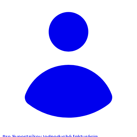
Pre živnostníkov
Jednoduchá fakturácia.